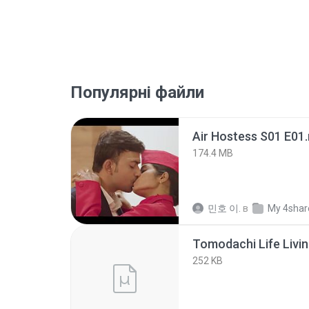
Популярні файли
Air Hostess S01 E01
174.4 MB
민호 이.
в
My 4shar
252 KB