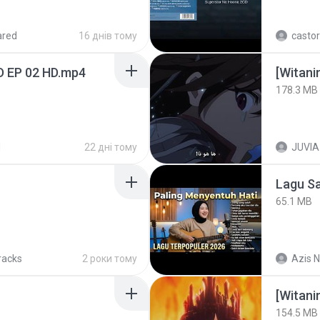
ared
16 днів тому
castor
D EP 02 HD.mp4
178.3 MB
d
22 дні тому
JUVIA
65.1 MB
racks
2 роки тому
Azis N
[Witan
154.5 MB