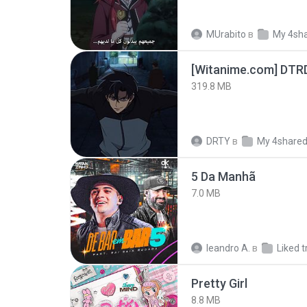
MUrabito
в
My 4sh
[Witanime.com] DTR
319.8 MB
DRTY
в
My 4share
5 Da Manhã
7.0 MB
leandro A.
в
Liked t
Pretty Girl
8.8 MB