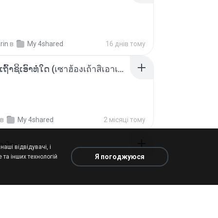
rin
в
My 4shared
16 днів тому
ເຊົາຮ້ອງເຖົ້າຊິເອົາທໍ່ໃດ (เซาฮ้องเถ้าสิเอาเท่าใด) ບຸນເກີດ ຫນູຫ່ວງ ft. ໂສພາ ຈຸນທະລາ
в
My 4shared
2 місяці тому
้อปุ๋ย
аші відвідувачі, і
Я погоджуюся
 та інших технологій
.
в
Liked tracks
рік тому