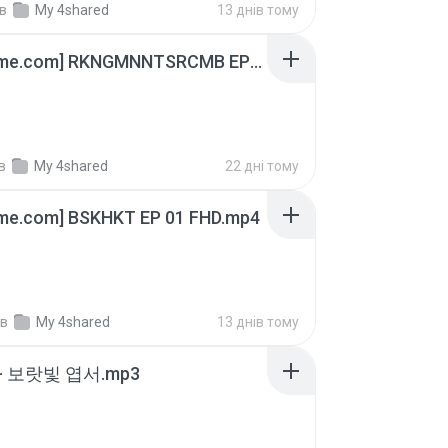
в
My 4shared
13 днів тому
[Witanime.com] RKNGMNNTSRCMB EP 04 HD.mp4
в
My 4shared
22 дні тому
ime.com] BSKHKT EP 01 FHD.mp4
в
My 4shared
13 днів тому
- 보랏빛 엽서.mp3