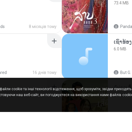
73.4 MB
ads
8 місяців тому
Panda
6.0 MB
ared
16 днів тому
But G.
ผู้บ่าวเสื
айли cookie та інші технології відстеження, щоб зрозуміти, звідки приходять н
5.2 MB
товуючи наш веб-сайт, ви погоджуєтеся на використання нами файлів cookie
9 місяців тому
Mith 9