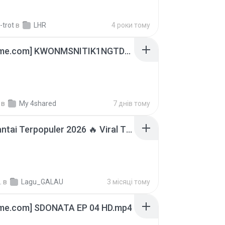
-trot
в
LHR
4 роки тому
[Witanime.com] KWONMSNITIK1NGTDNN EP 05 HD.mp4
в
My 4shared
7 днів тому
Lagu Santai Terpopuler 2026 🔥 Viral TikTok — Lagu Pop Indonesia Terbaru & Paling Hits 2026
.
в
Lagu_GALAU
3 місяці тому
ime.com] SDONATA EP 04 HD.mp4