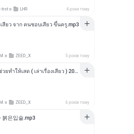
-trot
в
LHR
4 роки тому
่องเสียว จาก คนชอบเสียว ขึ้นครู.mp3
M.
в
ZEED_X
5 років тому
เพื่อนพี่ ช่วยทำให้เสด ( เล่าเรื่องเสียว ) 201.mp3
M.
в
ZEED_X
6 років тому
- 붉은입술.mp3