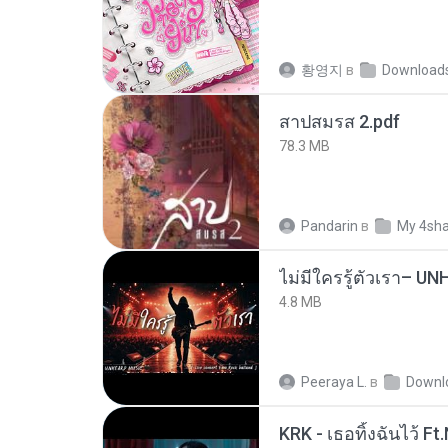
황영지
в
Download
สาปสมรส 2.pdf
78.3 MB
Pandarin
в
My 4sh
4.8 MB
Peeraya L.
в
Downl