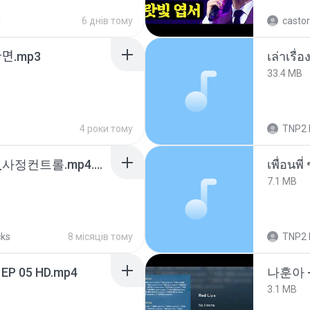
d
6 днів тому
castor
ᆫ다면.mp3
เล่าเรื
33.4 MB
4 роки тому
TNP2 
4b6d7436_바이노럴_사정컨트롤.mp4.m4a
7.1 MB
cks
8 місяців тому
TNP2 
 EP 05 HD.mp4
나훈아 
3.1 MB