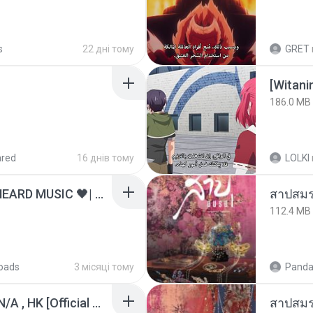
s
22 дні тому
GRET
186.0 MB
ared
16 днів тому
LOLKI
ไม่มีใครรู้ตัวเรา– UNHEARD MUSIC 🖤| Official Lyric Video | เพลงสู้ชีวิต
สาปสมร
112.4 MB
oads
3 місяці тому
Panda
KRK - เธอทิ้งฉันไว้ Ft.N/A , HK [Official MV]
สาปสมร