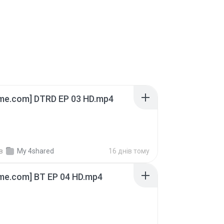
ime.com] DTRD EP 03 HD.mp4
в
My 4shared
16 днів тому
ime.com] BT EP 04 HD.mp4