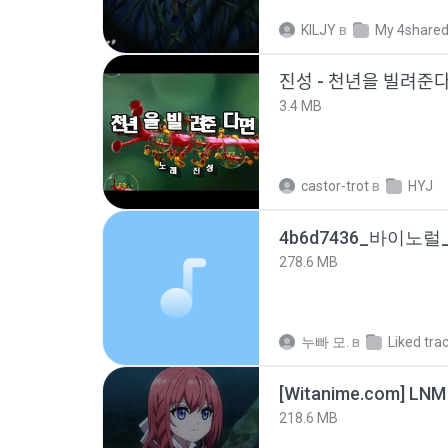
KILJY
в
My 4share
진성 - 천년을 빌려주
3.4 MB
castor-trot
в
HYJ
278.6 MB
누빠 모.
в
Liked tra
[Witanime.com] LNM
218.6 MB