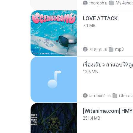
margob
в
My 4sha
LOVE ATTACK
7.1 MB
지빈 임.
в
mp3
เรื่องเสียว สาแอบให้ล
13.6 MB
lambcr2 ..
в
เสียงค
251.4 MB