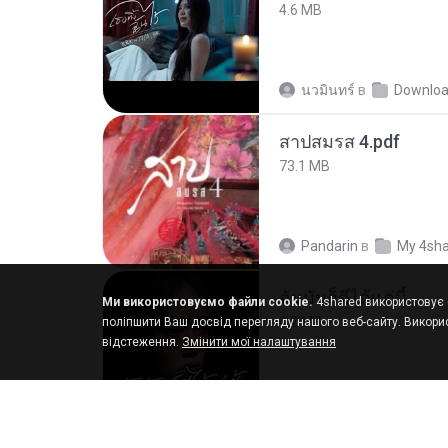
4.6 MB
นวมินทร์
в
Downlo
สาปสมรส 4.pdf
73.1 MB
Pandarin
в
My 4sh
ฉันมันก็ดีได้แค่นี้
Ми використовуємо файли cookie.
4shared використовує ф
4.2 MB
поліпшити Ваш досвід перегляду нашого веб-сайту. Викорис
відстеження.
Змінити мої налаштування
D
в
My Music