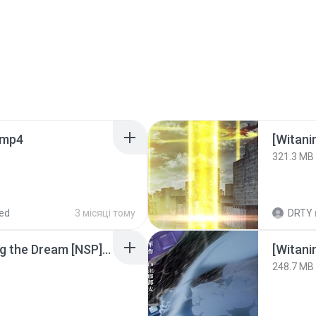
.mp4
[Witan
321.3 MB
ed
3 місяці тому
DRTY
Tomodachi Life Living the Dream [NSP].torrent
[Witan
248.7 MB