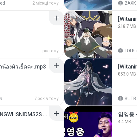
red
2 місяці тому
BAXK
218.7 MB
рік тому
LOLKI
ูกน้องผัวเย็ดคะ.mp3
[Witan
853.0 MB
วร
7 років тому
BLITR
[Witanime.com] HMYNGWHSNIDMS2S EP 05 HD.mp4
임영웅 
4.4 MB