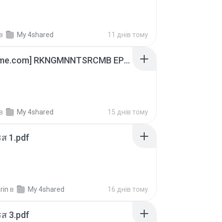
в
My 4shared
11 днів тому
[Witanime.com] RKNGMNNTSRCMB EP 05 HD.mp4
в
My 4shared
15 днів тому
ส 1.pdf
rin
в
My 4shared
16 днів тому
ส 3.pdf