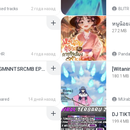
ked tracks
2 года назад
BLITR
27.2 MB
HR
4 года назад
Panda
[Witanime.com] RKNGMNNTSRCMB EP 05 HD.mp4
[Witan
180.1 MB
hared
14 дней назад
MUrab
199.4 MB