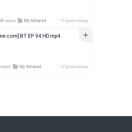
SR
через
My 4shared
14 дней назад
ime.com] BT EP 04 HD.mp4
через
My 4shared
12 дней назад