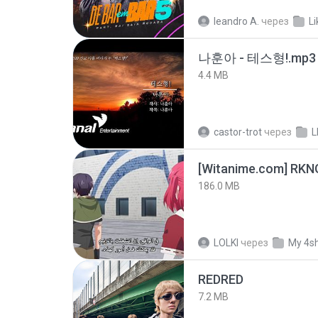
leandro A.
через
Li
나훈아 - 테스형!.mp3
4.4 MB
castor-trot
через
L
186.0 MB
LOLKI
через
My 4s
REDRED
7.2 MB