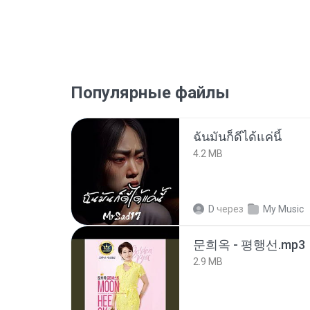
Популярные файлы
ฉันมันก็ดีได้แค่นี้
4.2 MB
D
через
My Music
문희옥 - 평행선.mp3
2.9 MB