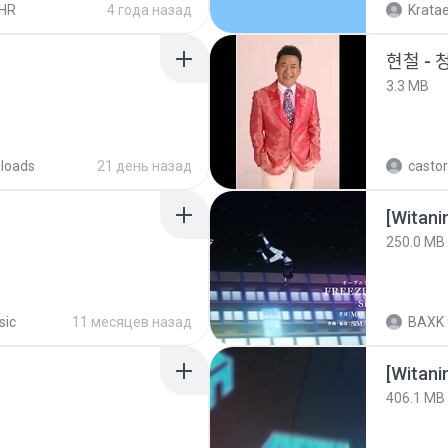
HR
4 года назад
Krata
현철 - 
3.3 MB
loads
21 день назад
castor
[Witan
250.0 MB
sic
11 месяцев назад
BAXK
[Witan
406.1 MB