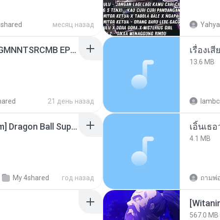
4shared
месяц назад
Yahya
[Witanime.com] RKNGMNNTSRCMB EP 04 HD.mp4
เรื่องเ
13.6 MB
hared
21 день назад
lambcr
[SpacePowerFan.com] Dragon Ball Super EP1 480p.mp4
เอิ้นเธ
4.1 MB
My 4shared
год назад
567.0 MB