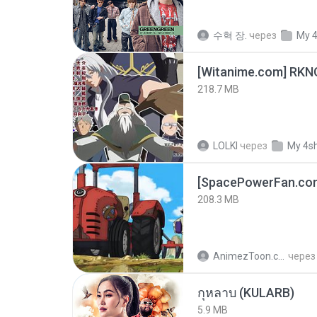
수혁 장.
через
My 
218.7 MB
LOLKI
через
My 4s
208.3 MB
AnimezToon.com
через
กุหลาบ (KULARB)
5.9 MB