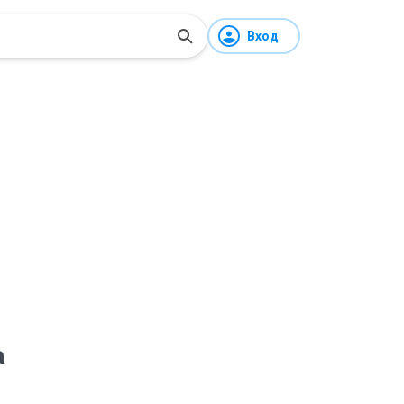
Вход
а