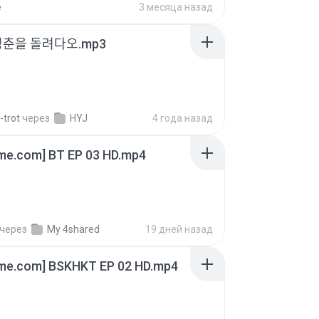
e
3 месяца назад
청춘을 돌려다오.mp3
-trot
через
HYJ
4 года назад
ime.com] BT EP 03 HD.mp4
через
My 4shared
19 дней назад
ime.com] BSKHKT EP 02 HD.mp4