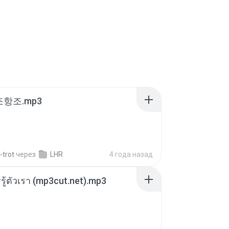
조항조.mp3
-trot
через
LHR
4 года назад
รรู้ตัวเรา (mp3cut.net).mp3