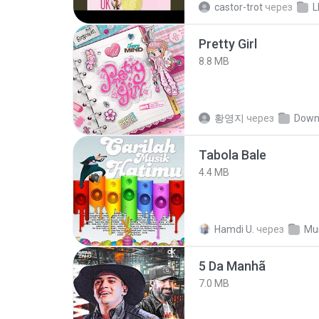
castor-trot
через
L
Pretty Girl
8.8 MB
황영지
через
Down
Tabola Bale
4.4 MB
Hamdi U.
через
Mu
5 Da Manhã
7.0 MB