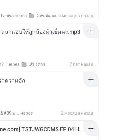
 Lahiya
через
Downloads
6 месяцев назад
สียว สาแอบให้ลูกน้องผัวเย็ดคะ.mp3
2 ..
через
เสียงควร
7 лет назад
อว่าความฮัก
ถามพ่อ&#39;พ ม.
через
2 месяца назад
[Witanime.com] TSTJWGCDMS EP 04 HD.mp4