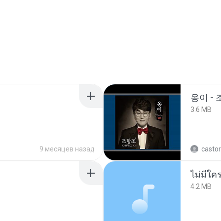
옹이 - 
3.6 MB
9 месяцев назад
castor
ไม่มีใค
4.2 MB