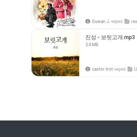
Suwan J.
через
เพ
진성 - 보릿고개.mp3
3.4 MB
castor-trot
через
L