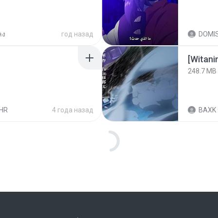
ลง
год назад
DOMI
[Witan
248.7 MB
HR
4 года назад
BAXK