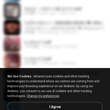
배금성 - 사랑이 비를 맞아요.mp3
3.5 MB
4 years ago
castor-trot
ไม่มีใครรู้ตัวเรา– UNHEARD MUSIC 🖤| Official Lyric Video | เพลงสู้ชีวิต
ไม่มีใครรู้ตัวเรา– UNHEARD MUSIC 🖤| Official Lyric Video | เพลงสู้ชีวิต
4.8 MB
3 months ago
Peeraya L.
สาปสมรส 1.pdf
112.4 MB
18 days ago
Pandarin
สาปสมรส 2.pdf
78.3 MB
18 days ago
Pandarin
KRK - เธอทิ้งฉันไว้ Ft.N/A , HK [Official MV]
We Use Cookies.
4shared uses cookies and other tracking
KRK - เธอทิ้งฉันไว้ Ft.N/A , HK [Official MV]
technologies to understand where our visitors are coming from and
4.6 MB
8 months ago
นวมินทร์
improve your browsing experience on our Website. By using our
ฉันมันก็ดีได้แค่นี้
Website, you consent to our use of cookies and other tracking
ฉันมันก็ดีได้แค่นี้
technologies.
Change my preferences
4.2 MB
9 months ago
D
ເຊົາຮ້ອງເຖົ້າຊິເອົາທໍ່ໃດ (เซาฮ้องเถ้าสิเอาเท่าใด) ບຸນເກີດ ຫນູຫ່ວງ ft. ໂສພາ ຈຸນທະລາ
I Agree