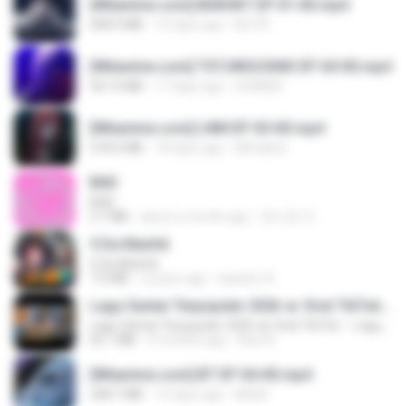
[Witanime.com] BSKHKT EP 01 HD.mp4
408.9 MB
15 days ago
BLITR
[Witanime.com] TSTJWGCDMS EP 04 HD.mp4
567.0 MB
17 days ago
DOMISR
[Witanime.com] LNM EP 05 HD.mp4
218.6 MB
18 days ago
MUrabito
BAD
BAD
3.7 MB
about a month ago
문지영 여.
5 Da Manhã
5 Da Manhã
7.0 MB
2 years ago
leandro A.
Lagu Santai Terpopuler 2026 🔥 Viral TikTok — Lagu Pop Indonesia Terbaru & Paling Hits 2026
Lagu Santai Terpopuler 2026 🔥 Viral TikTok — Lagu Pop Indonesia Terbaru & Paling Hits 2026
65.1 MB
3 months ago
Azis N.
[Witanime.com] BT EP 04 HD.mp4
248.7 MB
15 days ago
BAXK