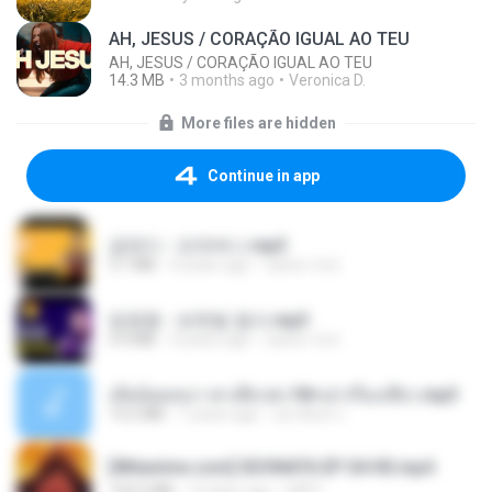
AH, JESUS / CORAÇÃO IGUAL AO TEU
AH, JESUS / CORAÇÃO IGUAL AO TEU
14.3 MB
3 months ago
Veronica D.
More files are hidden
Continue in app
금잔디 - 오라버니.mp3
3.1 MB
4 years ago
castor-trot
임영웅 - 보랏빛 엽서.mp3
4.4 MB
4 years ago
castor-trot
เมียน้อยเหงา พาเสียวค่ะ18+เล่าเรื่องเสียว.mp3
14.2 MB
7 years ago
อมรพันธ์ จ.
[Witanime.com] SDONATA EP 04 HD.mp4
154.5 MB
13 days ago
GRET