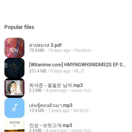
Popular files
สาปสมรส 3.pdf
73.4 MB
18 days ago
Pandarin
[Witanime.com] HMYNGWHSNIDMS2S EP 05 HD.mp4
251.4 MB
8 days ago
KILJY
최석준 - 꽃을든 남자.mp3
2.2 MB
4 years ago
castor-trot
เล่นชู้ตอนผัวเมา.mp3
13.4 MB
7 years ago
lambcr2 ..
진성 - 보릿고개.mp3
3.4 MB
4 years ago
castor-trot