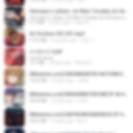
Henrique e Juliano -As Mais Tocadas do Henrique e Juliano 2021 -Top Sertanejo 2021,Cd Completo 2021
Henrique e Juliano -As Mais Tocadas do Henrique e Juliano 2021 -Top Sertanejo 2021,Cd Completo 2021
51.4 MB
2 years ago
raquel R.
Air Hostess S01 E01.mp4
174.4 MB
3 months ago
민호 이.
สาปสมรส 4.pdf
CamScanner
73.1 MB
18 days ago
Pandarin
[Witanime.com] KWONMSNITIK1NGTDNN EP 04 HD.mp4
192.0 MB
16 days ago
JUVIA
[Witanime.com] RKNGMNNTSRCMB EP 06 HD.mp4
294.8 MB
10 days ago
LOLKI
[Witanime.com] HMYNGWHSNIDMS2S EP 04 HD.mp4
235.5 MB
15 days ago
KILJY