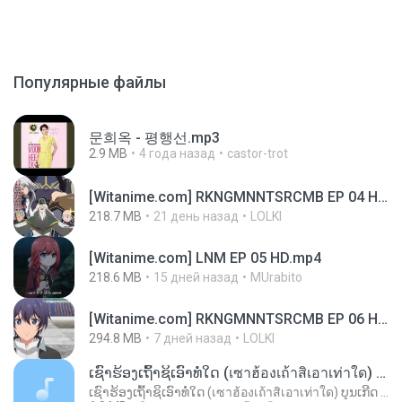
Популярные файлы
문희옥 - 평행선.mp3
2.9 MB
4 года назад
castor-trot
[Witanime.com] RKNGMNNTSRCMB EP 04 HD.mp4
218.7 MB
21 день назад
LOLKI
[Witanime.com] LNM EP 05 HD.mp4
218.6 MB
15 дней назад
MUrabito
[Witanime.com] RKNGMNNTSRCMB EP 06 HD.mp4
294.8 MB
7 дней назад
LOLKI
ເຊົາຮ້ອງເຖົ້າຊິເອົາທໍ່ໃດ (เซาฮ้องเถ้าสิเอาเท่าใด) ບຸນເກີດ ຫນູຫ່ວງ ft. ໂສພາ ຈຸນທະລາ
ເຊົາຮ້ອງເຖົ້າຊິເອົາທໍ່ໃດ (เซาฮ้องเถ้าสิเอาเท่าใด) ບຸນເກີດ ຫນູຫ່ວງ ft. ໂສພາ ຈຸນທະລາ