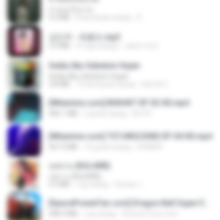
สายลมเจ็บปวด
4.0 MB
8 месяцев назад
D
강민주 - 회룡포.mp3
3.5 MB
4 года назад
castor-trot
Sedia Aku Sebelum Hujan
Sedia Aku Sebelum Hujan
3.8 MB
10 месяцев назад
Hamdi U.
[Witanime.com] BSKHKT EP 02 HD.mp4
406.1 MB
5 дней назад
BLITR
[Witanime.com] TSTJWGCDMS EP 04 HD.mp4
567.0 MB
14 дней назад
DOMISR
กุหลาบ (KULARB)
กุหลาบ (KULARB)
5.9 MB
год назад
Suwan J.
[SpacePowerFan.com] Dragon Ball Super EP1 480p.mp4
208.3 MB
год назад
AnimezToon.com