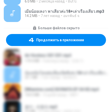
6.0 MB
2 месяца назад
But G.
เมียน้อยเหงา พาเสียวค่ะ18+เล่าเรื่องเสียว.mp3
14.2 MB
7 лет назад
อมรพันธ์ จ.
Больше файлов скрыто
Продолжить в приложении
Air Hostess S01 E01.mp4
174.4 MB
3 месяца назад
민호 이.
น้องหนิงโดนพ่อเลี้ยงเปิดซิงค่ะ18+เล่าเรื่องเสียว.mp3
25.1 MB
7 лет назад
lambcr2 ..
[Witanime.com] SDONATA EP 04 HD.mp4
154.5 MB
10 дней назад
GRET
옹이 - 조항조.mp3
3.6 MB
4 года назад
castor-trot