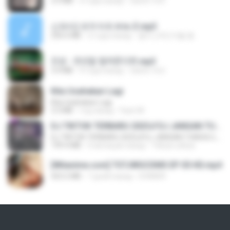
3.5 MB
4 года назад
castor-trot
신유리) 유두자위 A to Z.mp3
256.6 MB
2 года назад
좀비고4인커플 좀.
진성 - 천년을 빌려준다면.mp3
3.4 MB
4 года назад
castor-trot
Kita Usahakan Lagi
Kita Usahakan Lagi
3.3 MB
год назад
Fazri M.
DJ TIKTOK TERBARU 2025🎵DJ JANGAN TUNGGU LAMA LAMA NANTI LAMA LAMA 🎵DJ SEDIA AKU SEBELUM HUJAN
DJ TIKTOK TERBARU 2025🎵DJ JANGAN TUNGGU LAMA LAMA NANTI LAMA LAMA 🎵DJ SEDIA AKU SEBELUM HUJAN
199.4 MB
6 месяцев назад
Yahya Lahiya
[Witanime.com] TSTJWGCDMS EP 05 HD.mp4
423.2 MB
7 дней назад
DOMISR