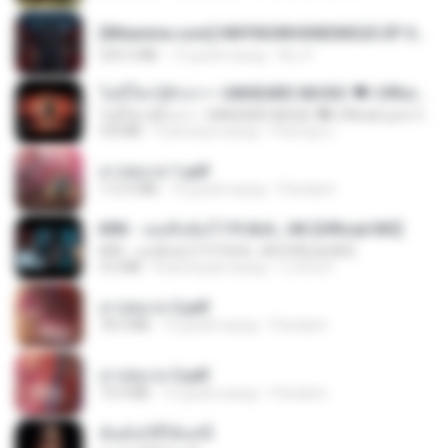
[Witanime.com] HMYNGWHSNIDMS2S EP 04 HD.mp4
235.5 MB
13 дней назад
KILJY
ไม่มีใครรู้ตัวเรา– UNHEARD MUSIC 🖤| Official Lyric Video | เพลงสู้ชีวิต
ไม่มีใครรู้ตัวเรา– UNHEARD MUSIC 🖤| Official Lyric Video | เพลงสู้ชีวิต
4.8 MB
3 месяца назад
Peeraya L.
สาปสมรส 1.pdf
112.4 MB
16 дней назад
Pandarin
KRK - เธอทิ้งฉันไว้ Ft.N/A , HK [Official MV]
KRK - เธอทิ้งฉันไว้ Ft.N/A , HK [Official MV]
4.6 MB
8 месяцев назад
นวมินทร์
สาปสมรส 2.pdf
78.3 MB
16 дней назад
Pandarin
สาปสมรส 3.pdf
73.4 MB
16 дней назад
Pandarin
ฉันมันก็ดีได้แค่นี้