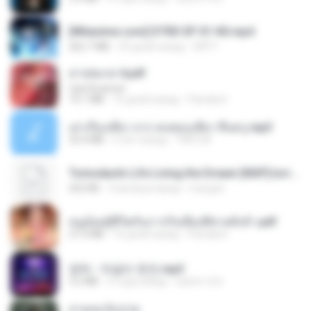
[Witanime.com] DTRD EP 01 HD.mp4
262.7 MB
29 дней назад
DRTY
สาปสมรส 4.pdf
CamScanner
73.1 MB
16 дней назад
Pandarin
เล่าเรื่องเสียว จาก คนชอบเสียว ขึ้นครู.mp3
33.4 MB
5 лет назад
TNP2 M.
Tomodachi Life Living the Dream [NSP].torrent
252 KB
2 месяца назад
margob
หนูน้อยสู้ชีวิตกับภารกิจเลี้ยงพี่ชายทั้งห้า.pdf
27.2 MB
16 дней назад
Pandarin
영탁 - 막걸리 한잔.mp3
3.2 MB
3 года назад
castor-trot
สายลมเจ็บปวด