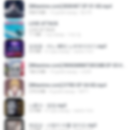
[Witanime.com] BSKHKT EP 01 HD.mp4
408.9 MB
12 дней назад
BLITR
LOVE ATTACK
LOVE ATTACK
7.1 MB
год назад
지빈 임.
임영웅 - 어느 60대 노부부이야기.mp3
4.6 MB
4 года назад
castor-trot
[Witanime.com] RKNGMNNTSRCMB EP 05 HD.mp4
186.0 MB
14 дней назад
LOLKI
[Witanime.com] DTRD EP 04 HD.mp4
279.0 MB
8 дней назад
DRTY
나훈아 - 영영.mp3
3.5 MB
4 года назад
castor-trot
배금성 - 사랑이 비를 맞아요.mp3