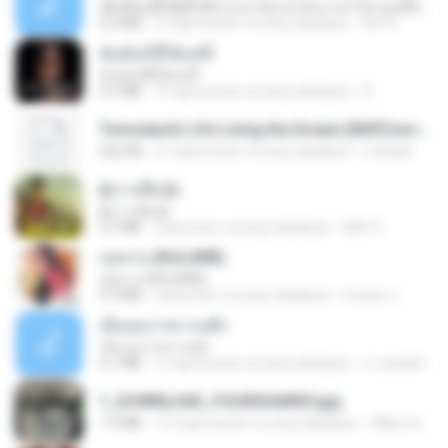
ເຊົາຮ້ອງເຖົ້າຊິເອົາທໍ່ໃດ (เซาฮ้องเถ้าสิเอาเท่าใด) ບຸນເກີດ ຫນູຫ່ວງ ft. ໂສພາ ຈຸນທະລາ
6.0 MB
2 mga buwan na ang nakalipas
But G.
ฉันมันก็ดีได้แค่นี้
ฉันมันก็ดีได้แค่นี้
4.2 MB
9 mga buwan na ang nakalipas
D
Tomodachi Life Living the Dream [NSP].torrent
252 KB
2 mga buwan na ang nakalipas
margob
ผู้บ่าวเสื้อปุ๋ย
ผู้บ่าวเสื้อปุ๋ย
5.2 MB
isang taon na ang nakalipas
Mith 9.
กุหลาบ (KULARB)
กุหลาบ (KULARB)
5.9 MB
isang taon na ang nakalipas
Suwan J.
เอิ้นเธอว่าความฮัก
เอิ้นเธอว่าความฮัก
4.1 MB
2 mga buwan na ang nakalipas
ถามพ่อ&#39;พ ม.
1_DOWNLOAD_FOURSHARED.jpg
1.9 MB
12 mga buwan na ang nakalipas
Wtlprodthree A.