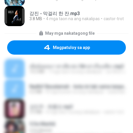
강진 - 막걸리 한 잔.mp3
3.8 MB
4 mga taon na ang nakalipas
castor-trot
May mga nakatagong file
Magpatuloy sa app
เมียน้อยเหงา พาเสียวค่ะ18+เล่าเรื่องเสียว.mp3
14.2 MB
7 mga taon na ang nakalipas
อมรพันธ์ จ.
Nadhif Basalamah - kota ini tak sama tanpamu (Official Lyric Video).mp3
4.2 MB
8 mga buwan na ang nakalipas
sukandar T.
강민주 - 회룡포.mp3
3.5 MB
4 mga taon na ang nakalipas
castor-trot
5 Da Manhã
5 Da Manhã