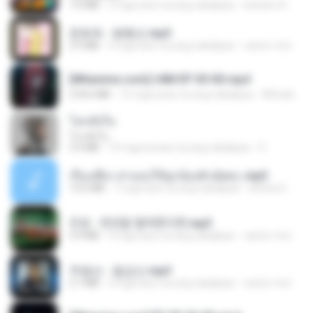
7.0 MB
2 mga taon na ang nakalipas
leandro A.
문희옥 - 평행선.mp3
2.9 MB
4 mga taon na ang nakalipas
castor-trot
[Witanime.com] LNM EP 05 HD.mp4
218.6 MB
15 mga araw na ang nakalipas
MUrabito
โลกทั้งใบ
โลกทั้งใบ
3.4 MB
10 mga buwan na ang nakalipas
D
เรื่องเสียว สาแอบให้ลูกน้องผัวเย็ดคะ.mp3
13.6 MB
7 mga taon na ang nakalipas
lambcr2 ..
진성 - 천년을 빌려준다면.mp3
3.4 MB
4 mga taon na ang nakalipas
castor-trot
주병선 - 칠갑산.mp3
3.7 MB
4 mga taon na ang nakalipas
castor-trot