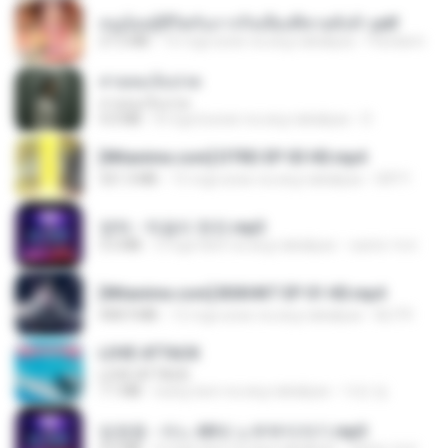
หนูน้อยสู้ชีวิตกับภารกิจเลี้ยงพี่ชายทั้งห้า.pdf
27.2 MB
16 mga araw na ang nakalipas
Pandarin
สายลมเจ็บปวด
สายลมเจ็บปวด
4.0 MB
8 mga buwan na ang nakalipas
D
[Witanime.com] DTRD EP 03 HD.mp4
321.3 MB
15 mga araw na ang nakalipas
DRTY
영탁 - 막걸리 한잔.mp3
3.2 MB
3 mga taon na ang nakalipas
castor-trot
[Witanime.com] BSKHKT EP 01 HD.mp4
408.9 MB
12 mga araw na ang nakalipas
BLITR
LOVE ATTACK
LOVE ATTACK
7.1 MB
isang taon na ang nakalipas
지빈 임.
임영웅 - 어느 60대 노부부이야기.mp3