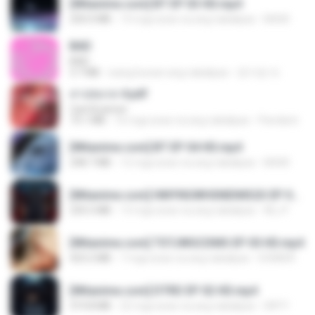
[Witanime.com] BT EP 03 HD.mp4
250.0 MB
19 mga araw na ang nakalipas
BAXK
BAD
BAD
3.7 MB
isang buwan ang nakalipas
문지영 여.
สาปสมรส 4.pdf
CamScanner
73.1 MB
16 mga araw na ang nakalipas
Pandarin
[Witanime.com] BT EP 04 HD.mp4
248.7 MB
12 mga araw na ang nakalipas
BAXK
[Witanime.com] HMYNGWHSNIDMS2S EP 04 HD.mp4
235.5 MB
13 mga araw na ang nakalipas
KILJY
[Witanime.com] TSTJWGCDMS EP 05 HD.mp4
423.2 MB
7 mga araw na ang nakalipas
DOMISR
[Witanime.com] DTRD EP 02 HD.mp4
319.8 MB
22 mga araw na ang nakalipas
DRTY