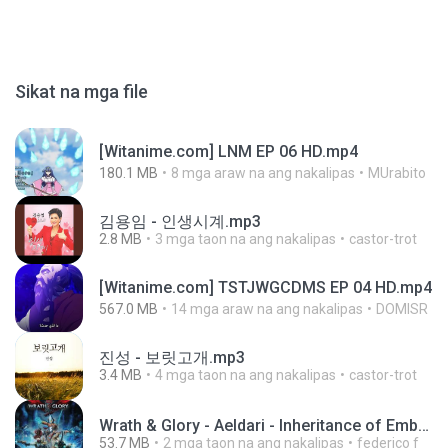
Sikat na mga file
[Witanime.com] LNM EP 06 HD.mp4
180.1 MB
8 mga araw na ang nakalipas
MUrabito
김용임 - 인생시계.mp3
2.8 MB
3 mga taon na ang nakalipas
castor-trot
[Witanime.com] TSTJWGCDMS EP 04 HD.mp4
567.0 MB
14 mga araw na ang nakalipas
DOMISR
진성 - 보릿고개.mp3
3.4 MB
4 mga taon na ang nakalipas
castor-trot
Wrath & Glory - Aeldari - Inheritance of Embers.pdf
53.7 MB
2 mga taon na ang nakalipas
federico f