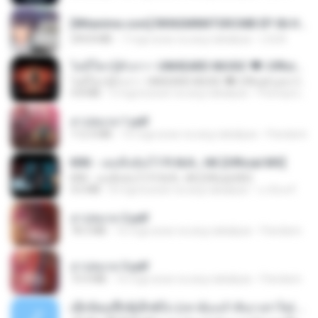
[Witanime.com] RKNGMNNTSRCMB EP 06 HD.mp4
294.8 MB
7 mga araw na ang nakalipas
LOLKI
ไม่มีใครรู้ตัวเรา– UNHEARD MUSIC 🖤| Official Lyric Video | เพลงสู้ชีวิต
ไม่มีใครรู้ตัวเรา– UNHEARD MUSIC 🖤| Official Lyric Video | เพลงสู้ชีวิต
4.8 MB
3 mga buwan na ang nakalipas
Peeraya L.
สาปสมรส 1.pdf
112.4 MB
16 mga araw na ang nakalipas
Pandarin
KRK - เธอทิ้งฉันไว้ Ft.N/A , HK [Official MV]
KRK - เธอทิ้งฉันไว้ Ft.N/A , HK [Official MV]
4.6 MB
8 mga buwan na ang nakalipas
นวมินทร์
สาปสมรส 2.pdf
78.3 MB
16 mga araw na ang nakalipas
Pandarin
สาปสมรส 3.pdf
73.4 MB
16 mga araw na ang nakalipas
Pandarin
ເຊົາຮ້ອງເຖົ້າຊິເອົາທໍ່ໃດ (เซาฮ้องเถ้าสิเอาเท่าใด) ບຸນເກີດ ຫນູຫ່ວງ ft. ໂສພາ ຈຸນທະລາ