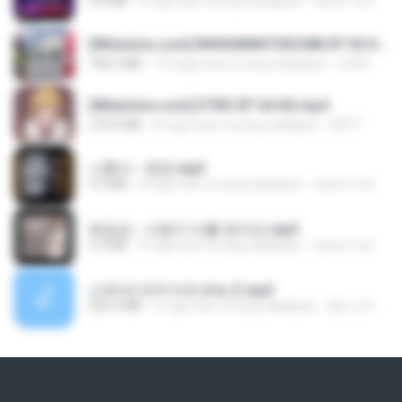
4.6 MB
4 mga taon na ang nakalipas
castor-trot
[Witanime.com] RKNGMNNTSRCMB EP 05 HD.mp4
186.0 MB
14 mga araw na ang nakalipas
LOLKI
[Witanime.com] DTRD EP 04 HD.mp4
279.0 MB
8 mga araw na ang nakalipas
DRTY
나훈아 - 영영.mp3
3.5 MB
4 mga taon na ang nakalipas
castor-trot
배금성 - 사랑이 비를 맞아요.mp3
3.5 MB
4 mga taon na ang nakalipas
castor-trot
신유리) 유두자위 A to Z.mp3
256.6 MB
2 mga taon na ang nakalipas
좀비고4인커플 좀.