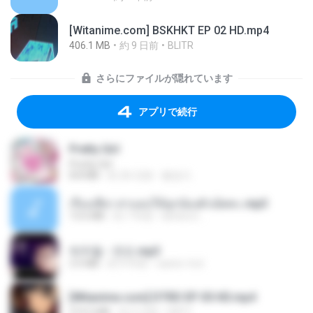
[Witanime.com] BSKHKT EP 02 HD.mp4
406.1 MB
約 9 日前
BLITR
さらにファイルが隠れています
アプリで続行
Pretty Girl
Pretty Girl
8.8 MB
約 26 日前
황영지
เรื่องเสียว สาแอบให้ลูกน้องผัวเย็ดคะ.mp3
13.6 MB
約 7 年前
lambcr2 ..
박우철 - 연모.mp3
3.5 MB
約 4 年前
castor-trot
[Witanime.com] DTRD EP 05 HD.mp4
219.5 MB
約 5 日前
DRTY