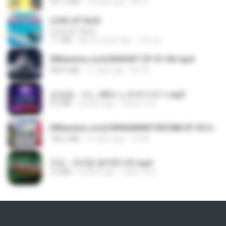
321.3 MB
14 days ago
DRTY
LOVE ATTACK
LOVE ATTACK
7.1 MB
about a year ago
지빈 임.
[Witanime.com] BSKHKT EP 01 HD.mp4
408.9 MB
11 days ago
BLITR
임영웅 - 어느 60대 노부부이야기.mp3
4.6 MB
4 years ago
castor-trot
[Witanime.com] RKNGMNNTSRCMB EP 05 HD.mp4
186.0 MB
13 days ago
LOLKI
진성 - 천년을 빌려준다면.mp3
3.4 MB
4 years ago
castor-trot