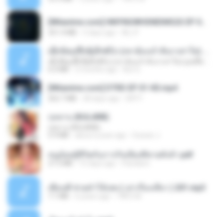
[Witanime.com] HMYNGWHSNIDMS2S EP 05 HD.mp4
251.4 MB
5 days ago
KILJY
ເຊົາຮ້ອງເຖົ້າຊິເອົາທໍ່ໃດ (เซาฮ้องเถ้าสิเอาเท่าใด) ບຸນເກີດ ຫນູຫ່ວງ ft. ໂສພາ ຈຸນທະລາ
ເຊົາຮ້ອງເຖົ້າຊິເອົາທໍ່ໃດ (เซาฮ้องเถ้าสิเอาเท่าใด) ບຸນເກີດ ຫນູຫ່ວງ ft. ໂສພາ ຈຸນທະລາ
6.0 MB
2 months ago
But G.
[Witanime.com] DTRD EP 01 HD.mp4
262.7 MB
28 days ago
DRTY
กุหลาบ (KULARB)
กุหลาบ (KULARB)
5.9 MB
about a year ago
Suwan J.
หนูน้อยสู้ชีวิตกับภารกิจเลี้ยงพี่ชายทั้งห้า.pdf
27.2 MB
15 days ago
Pandarin
เพื่อนพี่ ช่วยทำให้เสด ( เล่าเรื่องเสียว ) 201.mp3
7.1 MB
6 years ago
TNP2 M.