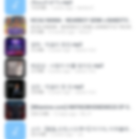
เงี่ยนแล้วทำไง.mp3
10.8 MB
7 years ago
lambcr2 ..
KICAU MANIA - NDARBOY GENK x BANDITOZ YAOW 86 (OFFICIAL LYRIC VIDEO) GAS POL NDANGAK
KICAU MANIA - NDARBOY GENK x BANDITOZ YAOW 86 (OFFICIAL LYRIC VIDEO) GAS POL NDANGAK
8.9 MB
3 months ago
Rina P.
영탁 - 막걸리 한잔.mp3
3.2 MB
3 years ago
castor-trot
배금성 - 사랑이 비를 맞아요.mp3
3.5 MB
3 years ago
castor-trot
강진 - 막걸리 한 잔.mp3
3.8 MB
4 years ago
castor-trot
[Witanime.com] HMYNGWHSNIDMS2S EP 04 HD.mp4
235.5 MB
12 days ago
KILJY
소이 - [펨돔,오컨,시오후키] 자기야, 미쳐볼래 #남성향 #ASMR #펨돔 #여공남수 #19금.mp3
20.0 MB
2 years ago
Jin