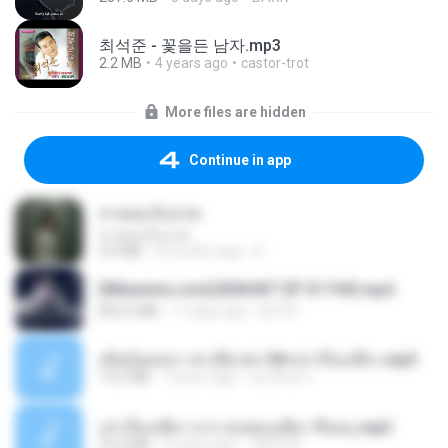
최석준 - 꽃을든 남자.mp3
2.2 MB
4 years ago
castor-trot
More files are hidden
Continue in app
สายลมเจ็บปวด
สายลมเจ็บปวด
4.0 MB
8 months ago
D
[Witanime.com] BSKHKT EP 01 FHD.mp4
853.0 MB
11 days ago
BLITR
เมียน้อยเหงา พาเสียวค่ะ18+เล่าเรื่องเสียว.mp3
14.2 MB
7 years ago
อมรพันธ์ จ.
เล่าเรื่องเสียว จาก คนชอบเสียว ขึ้นครู.mp3
33.4 MB
5 years ago
TNP2 M.