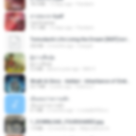
78.3 MB
15 days ago
Pandarin
สาปสมรส 4.pdf
CamScanner
73.1 MB
15 days ago
Pandarin
Tomodachi Life Living the Dream [NSP].torrent
252 KB
2 months ago
margob
ผู้บ่าวเสื้อปุ๋ย
ผู้บ่าวเสื้อปุ๋ย
5.2 MB
about a year ago
Mith 9.
Wrath & Glory - Aeldari - Inheritance of Embers.pdf
53.7 MB
2 years ago
federico f
เอิ้นเธอว่าความฮัก
เอิ้นเธอว่าความฮัก
4.1 MB
2 months ago
ถามพ่อ&#39;พ ม.
1_DOWNLOAD_FOURSHARED.jpg
1.9 MB
12 months ago
Wtlprodthree A.