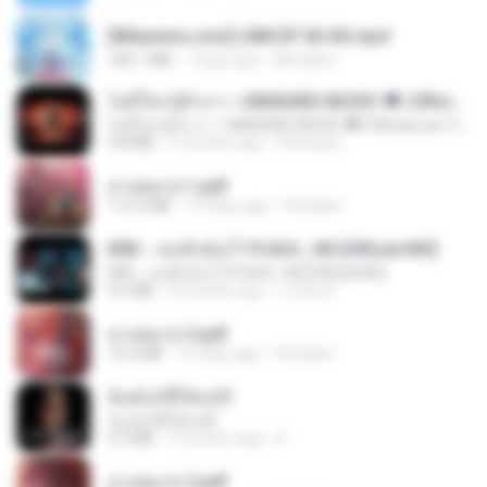
[Witanime.com] LNM EP 06 HD.mp4
180.1 MB
7 days ago
MUrabito
ไม่มีใครรู้ตัวเรา– UNHEARD MUSIC 🖤| Official Lyric Video | เพลงสู้ชีวิต
ไม่มีใครรู้ตัวเรา– UNHEARD MUSIC 🖤| Official Lyric Video | เพลงสู้ชีวิต
4.8 MB
3 months ago
Peeraya L.
สาปสมรส 1.pdf
112.4 MB
15 days ago
Pandarin
KRK - เธอทิ้งฉันไว้ Ft.N/A , HK [Official MV]
KRK - เธอทิ้งฉันไว้ Ft.N/A , HK [Official MV]
4.6 MB
8 months ago
นวมินทร์
สาปสมรส 3.pdf
73.4 MB
15 days ago
Pandarin
ฉันมันก็ดีได้แค่นี้
ฉันมันก็ดีได้แค่นี้
4.2 MB
9 months ago
D
สาปสมรส 2.pdf