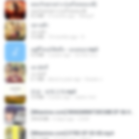
ยอมรับทุกอย่าง (แต่ไม่ยอมแพ้)
ยอมรับทุกอย่าง (แต่ไม่ยอมแพ้)
8.2 MB
4 months ago
Wang K.
ปลายฟ้า
ปลายฟ้า
4.4 MB
10 months ago
D
อยู่ที่ไหนก็คิดถึง - เมนทอล.mp3
4.2 MB
2 years ago
มันไม้สาย ม.
เขามัทรี
เขามัทรี
6.1 MB
about a year ago
Suwan J.
진성 - 보릿고개.mp3
3.4 MB
4 years ago
castor-trot
[Witanime.com] RKNGMNNTSRCMB EP 06 HD.mp4
294.8 MB
6 days ago
LOLKI
[Witanime.com] DTRD EP 03 HD.mp4