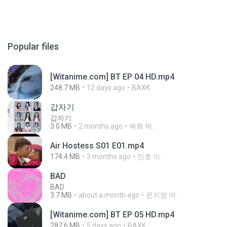
Popular files
[Witanime.com] BT EP 04 HD.mp4
248.7 MB
12 days ago
BAXK
갑자기
갑자기
3.0 MB
2 months ago
복희 박.
Air Hostess S01 E01.mp4
174.4 MB
3 months ago
민호 이.
BAD
BAD
3.7 MB
about a month ago
문지영 여.
[Witanime.com] BT EP 05 HD.mp4
287.6 MB
5 days ago
BAXK