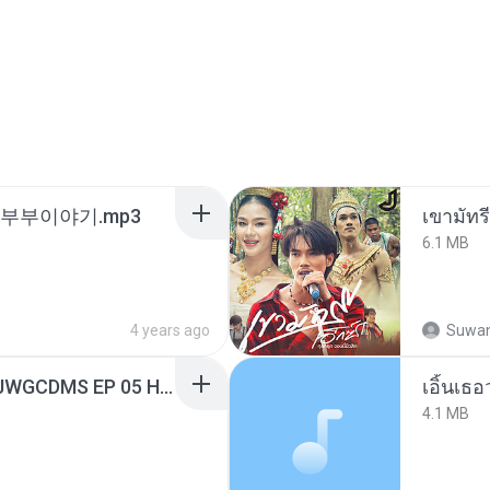
노부부이야기.mp3
เขามัทรี
6.1 MB
4 years ago
Suwan
[Witanime.com] TSTJWGCDMS EP 05 HD.mp4
เอิ้นเธ
4.1 MB