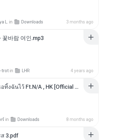
a L.
in
Downloads
3 months ago
- 꽃바람 여인.mp3
-trot
in
LHR
4 years ago
KRK - เธอทิ้งฉันไว้ Ft.N/A , HK [Official MV]
ทร์
in
Downloads
8 months ago
ส 3.pdf