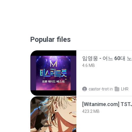
Popular files
임영웅 - 어느 60대 
4.6 MB
castor-trot
in
LHR
423.2 MB