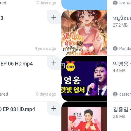
red
7 days ago
3
27.2 MB
4 years ago
Panda
 EP 06 HD.mp4
임영웅 
4.4 MB
ared
8 days ago
castor
D EP 03 HD.mp4
김용임 
2.8 MB