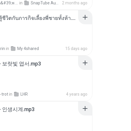
ถามพ่อ&#39;พ ม.
in
SnapTube Audio
2 months ago
หนูน้อยสู้ชีวิตกับภารกิจเลี้ยงพี่ชายทั้งห้า.pdf
rin
in
My 4shared
15 days ago
- 보랏빛 엽서.mp3
-trot
in
LHR
4 years ago
- 인생시계.mp3