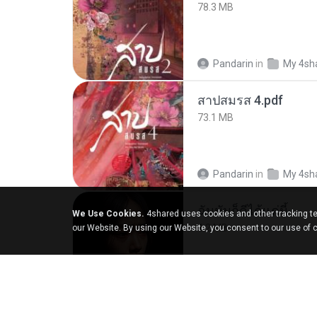
78.3 MB
Pandarin
in
My 4sh
สาปสมรส 4.pdf
73.1 MB
Pandarin
in
My 4sh
ฉันมันก็ดีได้แค่นี้
We Use Cookies.
4shared uses cookies and other tracking te
4.2 MB
our Website. By using our Website, you consent to our use of 
D
in
My Music