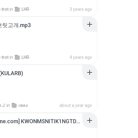
-trot
in
LHR
3 years ago
 보릿고개.mp3
-trot
in
LHR
4 years ago
 (KULARB)
 J.
in
เพลง
about a year ago
[Witanime.com] KWONMSNITIK1NGTDNN EP 04 HD.mp4