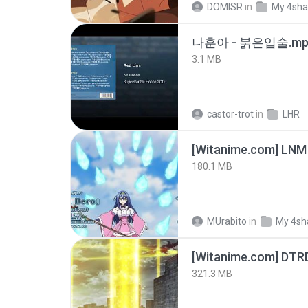
DOMISR
in
My 4sha
나훈아 - 붉은입술.mp
3.1 MB
castor-trot
in
LHR
[Witanime.com] LNM
180.1 MB
MUrabito
in
My 4sh
[Witanime.com] DTR
321.3 MB