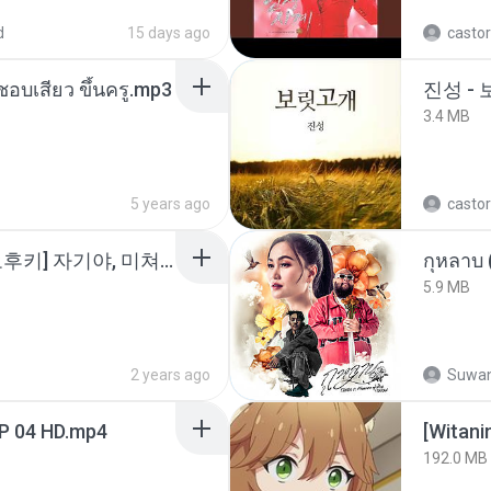
d
15 days ago
castor
นชอบเสียว ขึ้นครู.mp3
진성 -
3.4 MB
5 years ago
castor
소이 - [펨돔,오컨,시오후키] 자기야, 미쳐볼래 #남성향 #ASMR #펨돔 #여공남수 #19금.mp3
กุหลาบ
5.9 MB
2 years ago
Suwan
EP 04 HD.mp4
192.0 MB