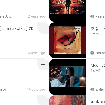
Henrique e Juliano
2 years ago
Peeray
เพื่อนพี่ ช่วยทำให้เสด ( เล่าเรื่องเสียว ) 201.mp3
조승구 
3.2 MB
6 years ago
castor
4.6 MB
ared
15 days ago
นวมิน
สาปสมร