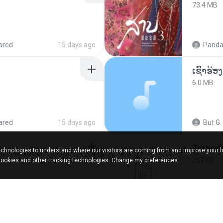
73.4 MB
ared
15 days ago
Panda
6.0 MB
ared
15 days ago
But G.
chnologies to understand where our visitors are coming from and improve your 
252 KB
cookies and other tracking technologies.
Change my preferences
9 months ago
marg