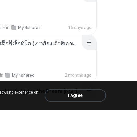
rin
in
My 4shared
15 days ago
ເຊົາຮ້ອງເຖົ້າຊິເອົາທໍ່ໃດ (เซาฮ้องเถ้าสิเอาเท่าใด) ບຸນເກີດ ຫນູຫ່ວງ ft. ໂສພາ ຈຸນທະລາ
in
My 4shared
2 months ago
Tomodachi Life Living the Dream [NSP].torrent
browsing experience on
I Agree
ob
in
My 4shared
2 months ago