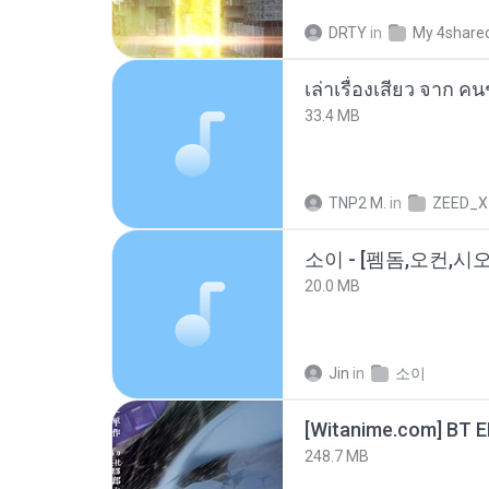
DRTY
in
My 4share
เล่าเรื่องเสียว จาก ค
33.4 MB
TNP2 M.
in
ZEED_X
20.0 MB
Jin
in
소이
[Witanime.com] BT 
248.7 MB