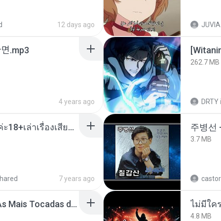
d
12 days ago
JUVIA
ᆫ다면.mp3
[Witan
262.7 MB
4 years ago
DRTY
เมียน้อยเหงา พาเสียวค่ะ18+เล่าเรื่องเสียว.mp3
주병선 
3.7 MB
hared
7 years ago
castor
Henrique e Juliano -As Mais Tocadas do Henrique e Juliano 2021 -Top Sertanejo 2021,Cd Completo 2021
4.8 MB