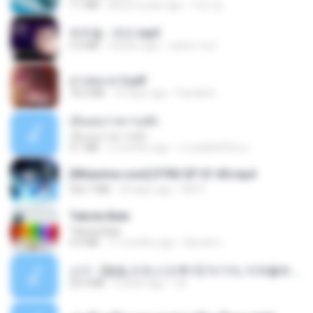
7.1 MB
about a year ago
지빈 임.
박우철 - 연모.mp3
3.5 MB
4 years ago
castor-trot
สาปสมรส 2.pdf
78.3 MB
16 days ago
Pandarin
เอิ้นเธอว่าความฮัก
เอิ้นเธอว่าความฮัก
4.1 MB
2 months ago
ถามพ่อ&#39;พ ม.
[Witanime.com] DTRD EP 01 HD.mp4
262.7 MB
29 days ago
DRTY
Tabola Bale
Tabola Bale
4.4 MB
11 months ago
Hamdi U.
소이 - [펨돔,오컨,시오후키] 자기야, 미쳐볼래 #남성향 #ASMR #펨돔 #여공남수 #19금.mp3
20.0 MB
2 years ago
Jin