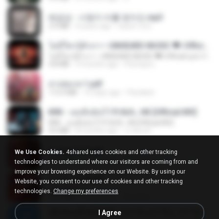
배금성 - 사랑이 비를 맞아요.mp3
3.5 MB
4 years ago
castor-trot
ไม่มีใครรู้ตัวเรา– UNHEARD MUSIC 🖤| Official Lyric Video | เพลงสู้ชีวิต
ไม่มีใครรู้ตัวเรา– UNHEARD MUSIC 🖤| Official Lyric Video | เพลงสู้ชีวิต
4.8 MB
3 months ago
Peeraya L.
สาปสมรส 1.pdf
112.4 MB
16 days ago
Pandarin
KRK - เธอทิ้งฉันไว้ Ft.N/A , HK [Official MV]
KRK - เธอทิ้งฉันไว้ Ft.N/A , HK [Official MV]
4.6 MB
8 months ago
นวมินทร์
สาปสมรส 3.pdf
We Use Cookies.
4shared uses cookies and other tracking
73.4 MB
16 days ago
Pandarin
technologies to understand where our visitors are coming from and
improve your browsing experience on our Website. By using our
สาปสมรส 4.pdf
Website, you consent to our use of cookies and other tracking
CamScanner
technologies.
Change my preferences
73.1 MB
16 days ago
Pandarin
ເຊົາຮ້ອງເຖົ້າຊິເອົາທໍ່ໃດ (เซาฮ้องเถ้าสิเอาเท่าใด) ບຸນເກີດ ຫນູຫ່ວງ ft. ໂສພາ ຈຸນທະລາ
I Agree