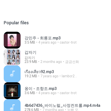
Popular files
강민주 - 회룡포.mp3
3.5 MB
4 years ago
castor-trot
갑자기
갑자기
23.9 MB
2 months ago
금금선화
เรื่องเสียว92.mp3
19.2 MB
7 years ago
lambcr2 ..
옹이 - 조항조.mp3
3.6 MB
4 years ago
castor-trot
4b6d7436_바이노럴_사정컨트롤.mp4.m4a
278.6 MB
7 months ago
누빠 모.