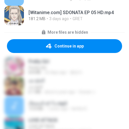
[Witanime.com] SDONATA EP 05 HD.mp4
181.2 MB
3 days ago
GRET
More files are hidden
Continue in app
Pretty Girl
Pretty Girl
8.8 MB
22 days ago
황영지
เขามัทรี
เขามัทรี
6.1 MB
about a year ago
Suwan J.
เงี่ยนแล้วทำไง.mp3
10.8 MB
7 years ago
lambcr2 ..
LOVE ATTACK
LOVE ATTACK