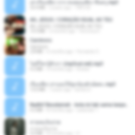
เล่าเรื่องเสียว จาก คนชอบเสียว ขึ้นครู.mp3
33.4 MB
5 years ago
TNP2 M.
AH, JESUS / CORAÇÃO IGUAL AO TEU
AH, JESUS / CORAÇÃO IGUAL AO TEU
14.3 MB
2 months ago
Veronica D.
Carnívoro
Carnívoro
2.8 MB
6 months ago
Fernando O.
ไม่มีใครรู้ตัวเรา (mp3cut.net).mp3
4.2 MB
3 months ago
Kratae
เรื่องเสียว สาแอบให้ลูกน้องผัวเย็ดคะ.mp3
13.6 MB
7 years ago
lambcr2 ..
Nadhif Basalamah - kota ini tak sama tanpamu (Official Lyric Video).mp3
4.2 MB
8 months ago
sukandar T.
สายลมเจ็บปวด
สายลมเจ็บปวด
4.0 MB
8 months ago
D