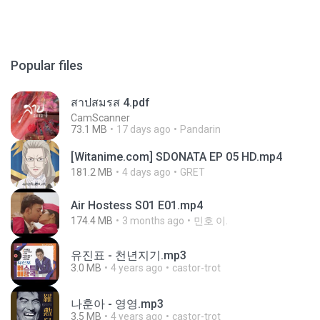
Popular files
สาปสมรส 4.pdf
CamScanner
73.1 MB
17 days ago
Pandarin
[Witanime.com] SDONATA EP 05 HD.mp4
181.2 MB
4 days ago
GRET
Air Hostess S01 E01.mp4
174.4 MB
3 months ago
민호 이.
유진표 - 천년지기.mp3
3.0 MB
4 years ago
castor-trot
나훈아 - 영영.mp3
3.5 MB
4 years ago
castor-trot