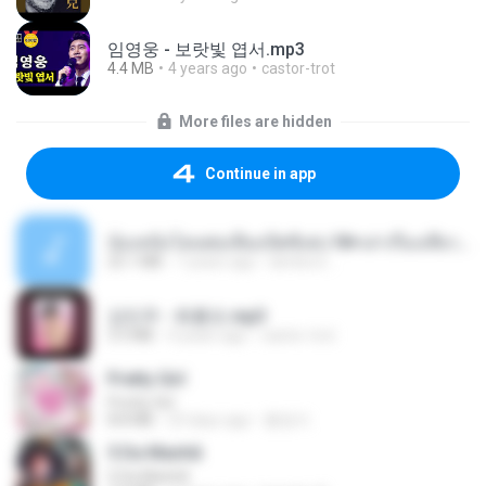
임영웅 - 보랏빛 엽서.mp3
4.4 MB
4 years ago
castor-trot
More files are hidden
Continue in app
น้องหนิงโดนพ่อเลี้ยงเปิดซิงค่ะ18+เล่าเรื่องเสียว.mp3
25.1 MB
7 years ago
lambcr2 ..
강민주 - 회룡포.mp3
3.5 MB
4 years ago
castor-trot
Pretty Girl
Pretty Girl
8.8 MB
23 days ago
황영지
5 Da Manhã
5 Da Manhã