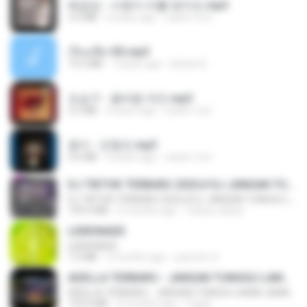
배금성 - 사랑이 비를 맞아요.mp3
3.5 MB
4 years ago
castor-trot
เรื่องเสียว92.mp3
19.2 MB
7 years ago
lambcr2 ..
조승구 - 꽃바람 여인.mp3
3.2 MB
4 years ago
castor-trot
옹이 - 조항조.mp3
3.6 MB
4 years ago
castor-trot
DJ TIKTOK TERBARU 2025🎵DJ JANGAN TUNGGU LAMA LAMA NANTI LAMA LAMA 🎵DJ SEDIA AKU SEBELUM HUJAN
DJ TIKTOK TERBARU 2025🎵DJ JANGAN TUNGGU LAMA LAMA NANTI LAMA LAMA 🎵DJ SEDIA AKU SEBELUM HUJAN
199.4 MB
6 months ago
Yahya Lahiya
LEMONADE
LEMONADE
7.5 MB
2 months ago
yasmim O.
ADELLA TERBARU - JANGAN TUNGGU LAMA LAMA - GELAS RETAK - OM ADELLA FULL ALBUM TERBARU 2026
ADELLA TERBARU - JANGAN TUNGGU LAMA LAMA - GELAS RETAK - OM ADELLA FULL ALBUM TERBARU 2026
133.0 MB
4 months ago
Cuplis