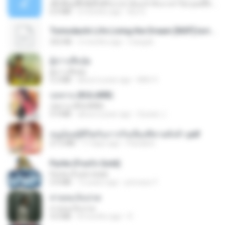
ເຊົາຮ້ອງເຖົ້າຊິເອົາທໍ່ໃດ (เซาฮ้องเถ้าสิเอาเท่าใด) ບຸນເກີດ ຫນູຫ່ວງ ft. ໂສພາ ຈຸນທະລາ
6.0 MB
2 months ago
But G.
Tomodachi Life Living the Dream [NSP].torrent
252 KB
2 months ago
margob
ผู้บ่าวเสื้อปุ๋ย
ผู้บ่าวเสื้อปุ๋ย
5.2 MB
about a year ago
Mith 9.
กุหลาบ (KULARB)
กุหลาบ (KULARB)
5.9 MB
about a year ago
Suwan J.
หนูน้อยสู้ชีวิตกับภารกิจเลี้ยงพี่ชายทั้งห้า.pdf
27.2 MB
17 days ago
Pandarin
Pyrite (Fool's Gold)
Pyrite (Fool's Gold)
3.4 MB
12 years ago
princess Y.
สายลมเจ็บปวด
สายลมเจ็บปวด
4.0 MB
8 months ago
D