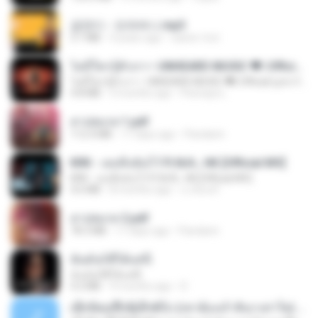
금잔디 - 오라버니.mp3
3.1 MB
4 years ago
castor-trot
ไม่มีใครรู้ตัวเรา– UNHEARD MUSIC 🖤| Official Lyric Video | เพลงสู้ชีวิต
ไม่มีใครรู้ตัวเรา– UNHEARD MUSIC 🖤| Official Lyric Video | เพลงสู้ชีวิต
4.8 MB
3 months ago
Peeraya L.
สาปสมรส 1.pdf
112.4 MB
17 days ago
Pandarin
KRK - เธอทิ้งฉันไว้ Ft.N/A , HK [Official MV]
KRK - เธอทิ้งฉันไว้ Ft.N/A , HK [Official MV]
4.6 MB
8 months ago
นวมินทร์
สาปสมรส 2.pdf
78.3 MB
17 days ago
Pandarin
ฉันมันก็ดีได้แค่นี้
ฉันมันก็ดีได้แค่นี้
4.2 MB
9 months ago
D
ເຊົາຮ້ອງເຖົ້າຊິເອົາທໍ່ໃດ (เซาฮ้องเถ้าสิเอาเท่าใด) ບຸນເກີດ ຫນູຫ່ວງ ft. ໂສພາ ຈຸນທະລາ