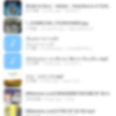
Wrath & Glory - Aeldari - Inheritance of Embers.pdf
53.7 MB
2 years ago
federico f
1_DOWNLOAD_FOURSHARED.jpg
1.9 MB
12 months ago
Wtlprodthree A.
เอิ้นเธอว่าความฮัก
เอิ้นเธอว่าความฮัก
4.1 MB
2 months ago
ถามพ่อ&#39;พ ม.
เมียน้อยเหงา พาเสียวค่ะ18+เล่าเรื่องเสียว.mp3
14.2 MB
7 years ago
อมรพันธ์ จ.
진성 - 보릿고개.mp3
3.4 MB
4 years ago
castor-trot
[Witanime.com] RKNGMNNTSRCMB EP 06 HD.mp4
294.8 MB
8 days ago
LOLKI
[Witanime.com] DTRD EP 03 HD.mp4