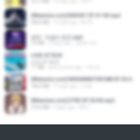
321.3 MB
16 days ago
DRTY
[Witanime.com] BSKHKT EP 01 HD.mp4
408.9 MB
13 days ago
BLITR
영탁 - 막걸리 한잔.mp3
3.2 MB
3 years ago
castor-trot
LOVE ATTACK
LOVE ATTACK
7.1 MB
about a year ago
지빈 임.
[Witanime.com] RKNGMNNTSRCMB EP 05 HD.mp4
186.0 MB
15 days ago
LOLKI
[Witanime.com] DTRD EP 04 HD.mp4
279.0 MB
9 days ago
DRTY