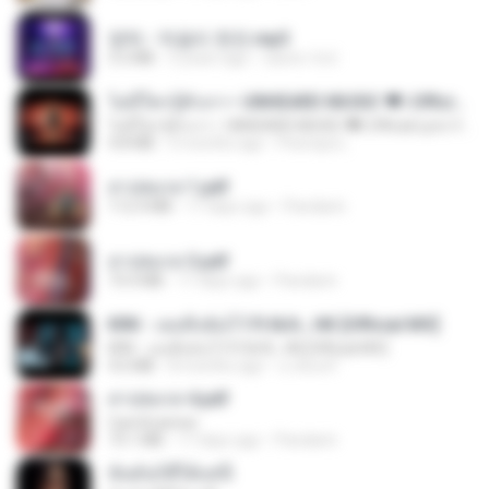
영탁 - 막걸리 한잔.mp3
3.2 MB
3 years ago
castor-trot
ไม่มีใครรู้ตัวเรา– UNHEARD MUSIC 🖤| Official Lyric Video | เพลงสู้ชีวิต
ไม่มีใครรู้ตัวเรา– UNHEARD MUSIC 🖤| Official Lyric Video | เพลงสู้ชีวิต
4.8 MB
3 months ago
Peeraya L.
สาปสมรส 1.pdf
112.4 MB
17 days ago
Pandarin
สาปสมรส 3.pdf
73.4 MB
17 days ago
Pandarin
KRK - เธอทิ้งฉันไว้ Ft.N/A , HK [Official MV]
KRK - เธอทิ้งฉันไว้ Ft.N/A , HK [Official MV]
4.6 MB
8 months ago
นวมินทร์
สาปสมรส 4.pdf
CamScanner
73.1 MB
17 days ago
Pandarin
ฉันมันก็ดีได้แค่นี้