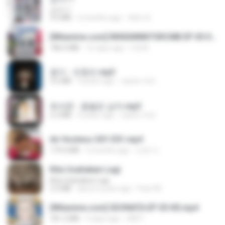
갑자기
3.0 MB
2 months ago
복희 박.
[Witanime.com] RKNGMNNTSRCMB EP 05 HD.mp4
186.0 MB
16 days ago
LOLKI
옹이 - 조항조.mp3
3.6 MB
4 years ago
castor-trot
최석준 - 꽃을든 남자.mp3
2.2 MB
4 years ago
castor-trot
Air Hostess S01 E01.mp4
174.4 MB
3 months ago
민호 이.
Kita Usahakan Lagi
Kita Usahakan Lagi
3.3 MB
about a year ago
Fazri M.
[Witanime.com] SDONATA EP 05 HD.mp4
181.2 MB
5 days ago
GRET