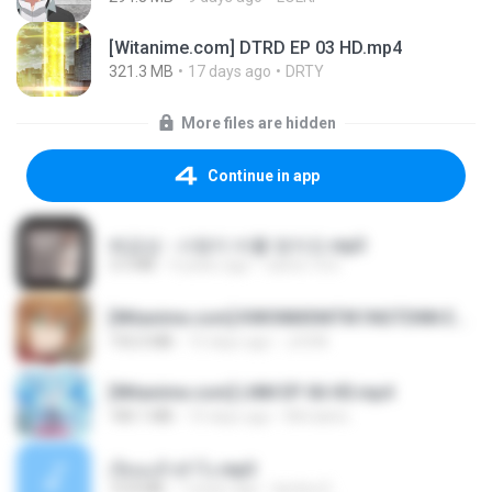
[Witanime.com] DTRD EP 03 HD.mp4
321.3 MB
17 days ago
DRTY
More files are hidden
Continue in app
배금성 - 사랑이 비를 맞아요.mp3
3.5 MB
4 years ago
castor-trot
[Witanime.com] KWONMSNITIK1NGTDNN EP 04 HD.mp4
192.0 MB
15 days ago
JUVIA
[Witanime.com] LNM EP 06 HD.mp4
180.1 MB
10 days ago
MUrabito
เงี่ยนแล้วทำไง.mp3
10.8 MB
7 years ago
lambcr2 ..