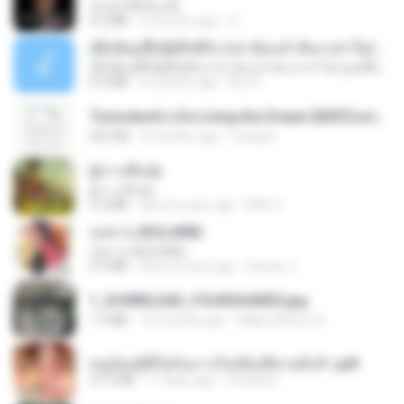
ฉันมันก็ดีได้แค่นี้
4.2 MB
9 months ago
D
ເຊົາຮ້ອງເຖົ້າຊິເອົາທໍ່ໃດ (เซาฮ้องเถ้าสิเอาเท่าใด) ບຸນເກີດ ຫນູຫ່ວງ ft. ໂສພາ ຈຸນທະລາ
ເຊົາຮ້ອງເຖົ້າຊິເອົາທໍ່ໃດ (เซาฮ้องเถ้าสิเอาเท่าใด) ບຸນເກີດ ຫນູຫ່ວງ ft. ໂສພາ ຈຸນທະລາ
6.0 MB
2 months ago
But G.
Tomodachi Life Living the Dream [NSP].torrent
252 KB
2 months ago
margob
ผู้บ่าวเสื้อปุ๋ย
ผู้บ่าวเสื้อปุ๋ย
5.2 MB
about a year ago
Mith 9.
กุหลาบ (KULARB)
กุหลาบ (KULARB)
5.9 MB
about a year ago
Suwan J.
1_DOWNLOAD_FOURSHARED.jpg
1.9 MB
12 months ago
Wtlprodthree A.
หนูน้อยสู้ชีวิตกับภารกิจเลี้ยงพี่ชายทั้งห้า.pdf
27.2 MB
17 days ago
Pandarin