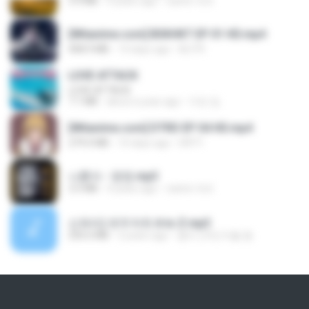
3.4 MB
4 years ago
castor-trot
[Witanime.com] BSKHKT EP 01 HD.mp4
408.9 MB
14 days ago
BLITR
LOVE ATTACK
LOVE ATTACK
7.1 MB
about a year ago
지빈 임.
[Witanime.com] DTRD EP 04 HD.mp4
279.0 MB
10 days ago
DRTY
나훈아 - 영영.mp3
3.5 MB
4 years ago
castor-trot
신유리) 유두자위 A to Z.mp3
256.6 MB
2 years ago
좀비고4인커플 좀.