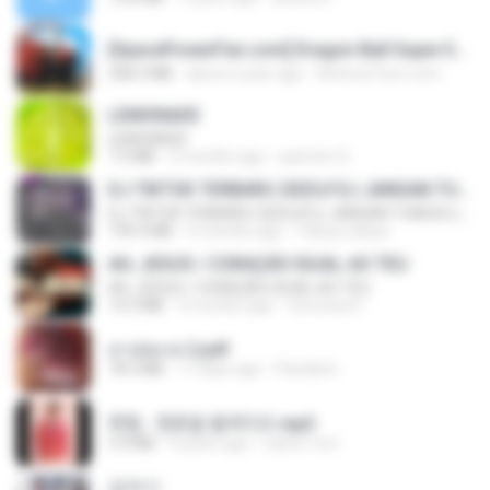
[SpacePowerFan.com] Dragon Ball Super EP1 480p.mp4
208.3 MB
about a year ago
AnimezToon.com
LEMONADE
LEMONADE
7.5 MB
2 months ago
yasmim O.
DJ TIKTOK TERBARU 2025🎵DJ JANGAN TUNGGU LAMA LAMA NANTI LAMA LAMA 🎵DJ SEDIA AKU SEBELUM HUJAN
DJ TIKTOK TERBARU 2025🎵DJ JANGAN TUNGGU LAMA LAMA NANTI LAMA LAMA 🎵DJ SEDIA AKU SEBELUM HUJAN
199.4 MB
6 months ago
Yahya Lahiya
AH, JESUS / CORAÇÃO IGUAL AO TEU
AH, JESUS / CORAÇÃO IGUAL AO TEU
14.3 MB
3 months ago
Veronica D.
สาปสมรส 2.pdf
78.3 MB
17 days ago
Pandarin
현철 - 청춘을 돌려다오.mp3
3.3 MB
4 years ago
castor-trot
갑자기