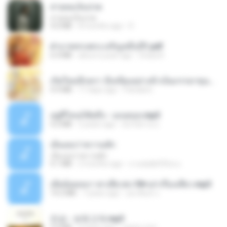
สายลมเจ็บปวด
สายลมเจ็บปวด
4.0 MB
8 months ago
D
ฝ่าบาททรงพระเจริญหมื่นปี1.pdf
6.4 MB
about a year ago
Orasa K.
เกิดใหม่อีกครา อี๋เหนียงอย่างข้าเป็นภรรยาขุนนาง 1_ST.pdf
4.9 MB
17 days ago
Pandarin
อยู่ที่ไหนก็คิดถึง - เมนทอล.mp3
4.2 MB
2 years ago
มันไม้สาย ม.
เอิ้นเธอว่าความฮัก
เอิ้นเธอว่าความฮัก
4.1 MB
2 months ago
ถามพ่อ&#39;พ ม.
เมียน้อยเหงา พาเสียวค่ะ18+เล่าเรื่องเสียว.mp3
14.2 MB
7 years ago
อมรพันธ์ จ.
진성 - 보릿고개.mp3