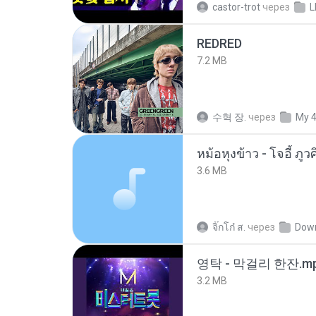
castor-trot
через
L
REDRED
7.2 MB
수혁 장.
через
My 
3.6 MB
จิ๊กโก๋ ส.
через
Dow
영탁 - 막걸리 한잔.m
3.2 MB