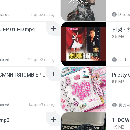
hared
5 дней назад
D
чер
D EP 01 HD.mp4
진성 -
2.5 MB
hared
29 дней назад
castor
[Witanime.com] RKNGMNNTSRCMB EP 05 HD.mp4
Pretty G
8.8 MB
hared
14 дней назад
황영
mp3
1_DOW
1.9 MB