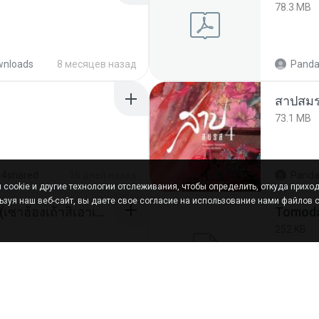
78.3 MB
wnloads
8 месяцев назад
Panda
สาปสมร
73.1 MB
 4shared
16 дней назад
Panda
cookie и другие технологии отслеживания, чтобы определить, откуда приход
ьзуя наш веб-сайт, вы даете свое согласие на использование нами файлов c
ເຊົາຮ້ອງເຖົ້າຊິເອົາທໍ່ໃດ (เซาฮ้องเถ้าสิเอาเท่าใด) ບຸນເກີດ ຫນູຫ່ວງ ft. ໂສພາ ຈຸນທະລາ
252 KB
hared
2 месяца назад
marg