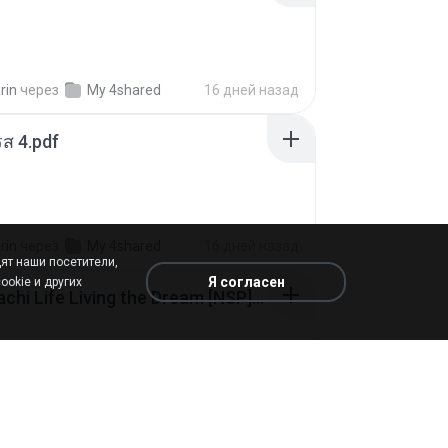
rin
через
My 4shared
16 дней назад
ส 4.pdf
rin
через
My 4shared
16 дней назад
ят наши посетители,
Я согласен
ookie и других
Tomodachi Life Living the Dream [NSP].torrent
ob
через
My 4shared
2 месяца назад