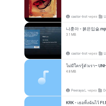
castor-trot
через
L
나훈아 - 붉은입술.mp
3.1 MB
castor-trot
через
L
4.8 MB
Peeraya L.
через
D