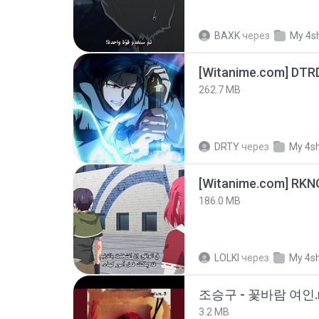
BAXK
через
My 4s
[Witanime.com] DTR
262.7 MB
DRTY
через
My 4s
186.0 MB
LOLKI
через
My 4s
조승구 - 꽃바람 여인.
3.2 MB