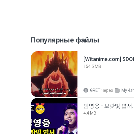
Популярные файлы
[Witanime.com] SDO
154.5 MB
GRET
через
My 4s
임영웅 - 보랏빛 엽서.
4.4 MB