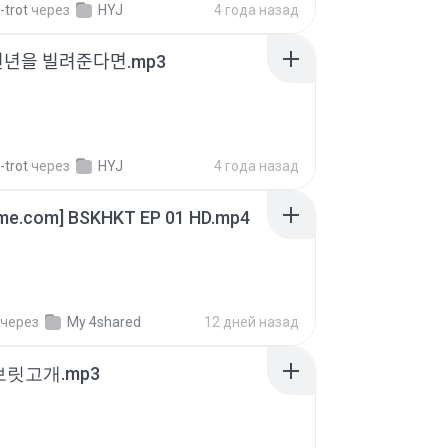
-trot
через
HYJ
4 года назад
천년을 빌려준다면.mp3
-trot
через
HYJ
4 года назад
ime.com] BSKHKT EP 01 HD.mp4
через
My 4shared
12 дней назад
 보릿고개.mp3