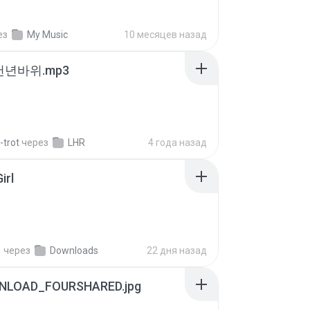
ез
My Music
10 месяцев назад
 천년바위.mp3
-trot
через
LHR
4 года назад
irl
지
через
Downloads
22 дня назад
NLOAD_FOURSHARED.jpg