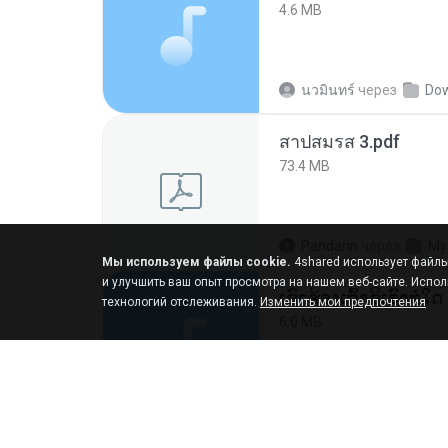
4.6 MB
นวมินทร์
через
Do
สาปสมรส 3.pdf
73.4 MB
Pandarin
через
My
Мы используем файлы cookie.
4shared использует файлы 
и улучшить ваш опыт просмотра на нашем веб-сайте. Испол
технологий отслеживания.
Изменить мои предпочтения
6.0 MB
But G.
через
My 4s