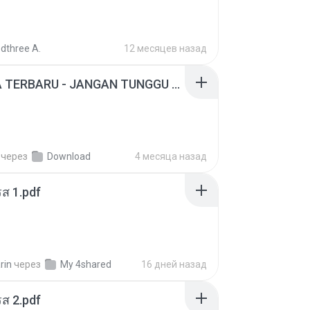
dthree A.
12 месяцев назад
ADELLA TERBARU - JANGAN TUNGGU LAMA LAMA - GELAS RETAK - OM ADELLA FULL ALBUM TERBARU 2026
через
Download
4 месяца назад
ส 1.pdf
rin
через
My 4shared
16 дней назад
ส 2.pdf