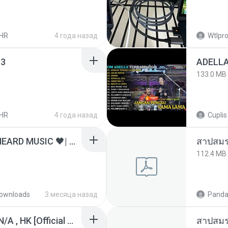
HR
4 года назад
Wtlpro
3
133.0 MB
HR
4 года назад
Cuplis
ไม่มีใครรู้ตัวเรา– UNHEARD MUSIC 🖤| Official Lyric Video | เพลงสู้ชีวิต
สาปสมร
112.4 MB
ownloads
3 месяца назад
Panda
KRK - เธอทิ้งฉันไว้ Ft.N/A , HK [Official MV]
สาปสมร