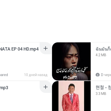
NATA EP 04 HD.mp4
ฉันมันก็ด
4.2 MB
hared
10 дней назад
D
чер
mp3
현철 - 
3.3 MB