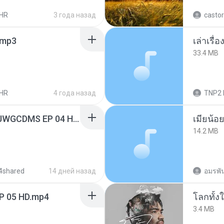
HR
3 года назад
castor
mp3
เล่าเรื
33.4 MB
HR
4 года назад
TNP2 
[Witanime.com] TSTJWGCDMS EP 04 HD.mp4
14.2 MB
4shared
14 дней назад
อมรพัน
EP 05 HD.mp4
โลกทั้ง
3.4 MB