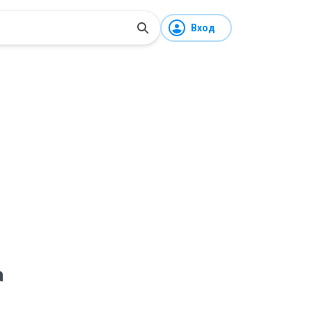
Вход
а