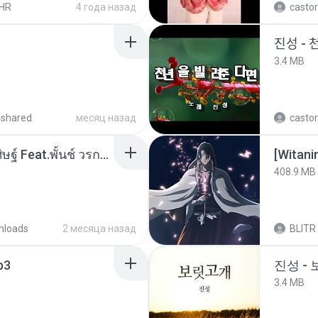
HR
4 года назад
castor
진성 - 
3.4 MB
4shared
месяц назад
castor
หม้อหุงข้าว - โจอี้ ภูวศิษฐ์ Feat.พั้นช์ วรกาญจน์-315237.mp3
[Witan
408.9 MB
nloads
2 месяца назад
BLITR
p3
진성 -
3.4 MB