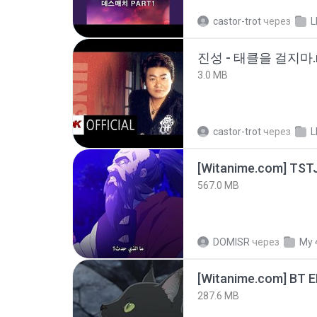
castor-trot
через
L
진성 - 태클을 걸지마.
3.0 MB
castor-trot
через
L
567.0 MB
DOMISR
через
My 
[Witanime.com] BT 
287.6 MB