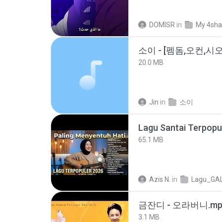
DOMISR
in
My 4sha
20.0 MB
Jin
in
소이
65.1 MB
Azis N.
in
Lagu_GA
금잔디 - 오라버니.mp
3.1 MB