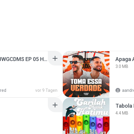
[Witanime.com] TSTJWGCDMS EP 05 HD.mp4
Apaga 
3.0 MB
red
vor 9 Tagen
Tabola 
4.4 MB