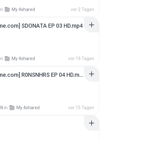
in
My 4shared
vor 2 Tagen
ime.com] SDONATA EP 03 HD.mp4
in
My 4shared
vor 19 Tagen
[Witanime.com] R0NSNHRS EP 04 HD.mp4
IN
in
My 4shared
vor 15 Tagen