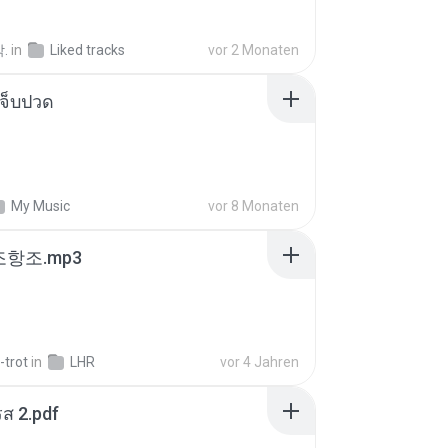
.
in
Liked tracks
vor 2 Monaten
จ็บปวด
My Music
vor 8 Monaten
조항조.mp3
-trot
in
LHR
vor 4 Jahren
ส 2.pdf