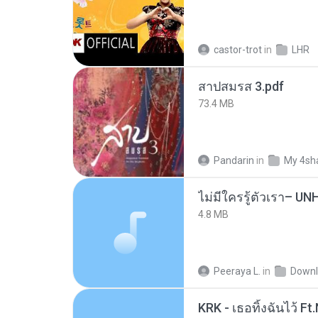
castor-trot
in
LHR
สาปสมรส 3.pdf
73.4 MB
Pandarin
in
My 4sh
4.8 MB
Peeraya L.
in
Downl