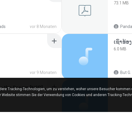
73.1 MB
ads
vor 8 Monaten
Panda
6.0 MB
vor 9 Monaten
But G.
Tomodachi Life Living the Dream [NSP].torrent
กุหลาบ
ere Tracking-Technologien, um zu verstehen, woher unsere Besucher kommen un
5.9 MB
er Website stimmen Sie der Verwendung von Cookies und anderen Tracking-Techn
red
vor 2 Monaten
Suwan