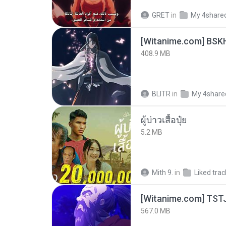
GRET
in
My 4share
[Witanime.com] BSK
408.9 MB
BLITR
in
My 4share
ผู้บ่าวเสื้อปุ๋ย
5.2 MB
Mith 9.
in
Liked trac
567.0 MB