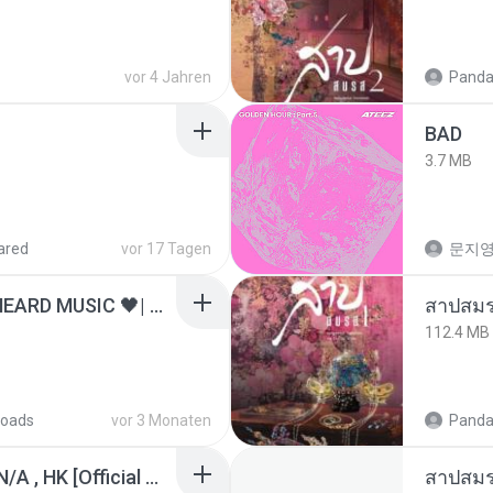
vor 4 Jahren
Panda
BAD
3.7 MB
ared
vor 17 Tagen
문지영
ไม่มีใครรู้ตัวเรา– UNHEARD MUSIC 🖤| Official Lyric Video | เพลงสู้ชีวิต
สาปสมร
112.4 MB
oads
vor 3 Monaten
Panda
KRK - เธอทิ้งฉันไว้ Ft.N/A , HK [Official MV]
สาปสมร