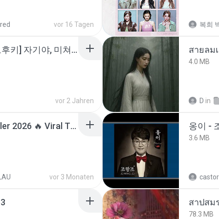
red
vor 16 Tagen
복희 박
소이 - [펨돔,오컨,시오후키] 자기야, 미쳐볼래 #남성향 #ASMR #펨돔 #여공남수 #19금.mp3
สายลมเ
4.0 MB
vor 2 Jahren
D
in
Lagu Santai Terpopuler 2026 🔥 Viral TikTok — Lagu Pop Indonesia Terbaru & Paling Hits 2026
옹이 - 
3.6 MB
LAU
vor 3 Monaten
castor
3
สาปสมร
78.3 MB