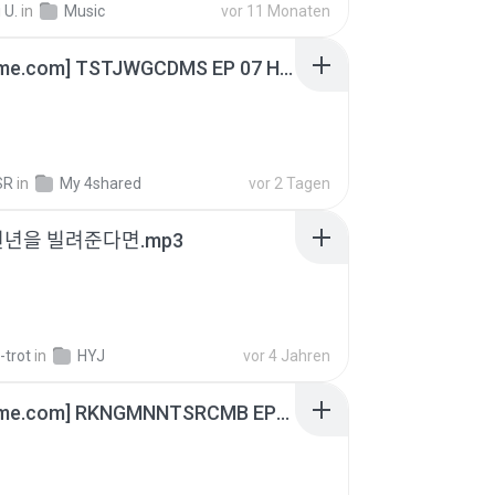
 U.
in
Music
vor 11 Monaten
[Witanime.com] TSTJWGCDMS EP 07 HD.mp4
SR
in
My 4shared
vor 2 Tagen
천년을 빌려준다면.mp3
-trot
in
HYJ
vor 4 Jahren
[Witanime.com] RKNGMNNTSRCMB EP 07 HD.mp4