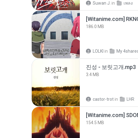
Suwan J.
in
เพลง
186.0 MB
LOLKI
in
My 4share
진성 - 보릿고개.mp3
3.4 MB
castor-trot
in
LHR
[Witanime.com] SDO
154.5 MB