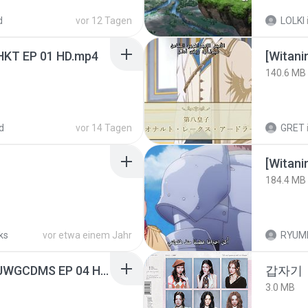
d
vor 12 Tagen
LOLKI
HKT EP 01 HD.mp4
[Witan
140.6 MB
d
vor 14 Tagen
GRET
184.4 MB
ks
vor etwa einem Jahr
RYUM
[Witanime.com] TSTJWGCDMS EP 04 HD.mp4
갑자기
3.0 MB