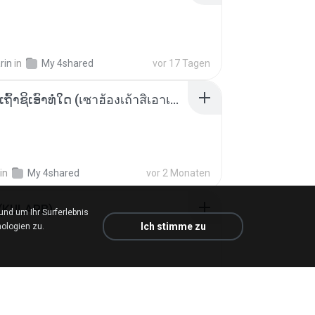
rin
in
My 4shared
vor 17 Tagen
ເຊົາຮ້ອງເຖົ້າຊິເອົາທໍ່ໃດ (เซาฮ้องเถ้าสิเอาเท่าใด) ບຸນເກີດ ຫນູຫ່ວງ ft. ໂສພາ ຈຸນທະລາ
in
My 4shared
vor 2 Monaten
 (KULARB)
d um Ihr Surferlebnis
Ich stimme zu
ologien zu.
 J.
in
เพลง
vor etwa einem Jahr