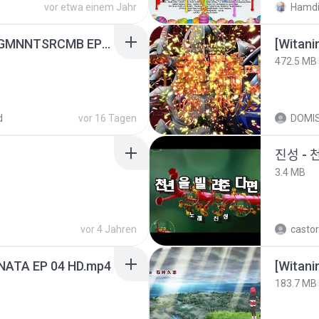
vor etwa einem Jahr
Hamdi
[Witanime.com] RKNGMNNTSRCMB EP 05 HD.mp4
472.5 MB
d
vor 16 Tagen
DOMI
진성 - 
3.4 MB
vor 4 Jahren
castor
NATA EP 04 HD.mp4
183.7 MB