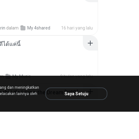
rin
dalam
My 4shared
16 hari yang lalu
ีได้แค่นี้
am
My Music
9 bulan yang lalu
tang dan meningkatkan
Tomodachi Life Living the Dream [NSP].torrent
Saya Setuju
lacakan lainnya oleh
ob
dalam
My 4shared
2 bulan yang lalu