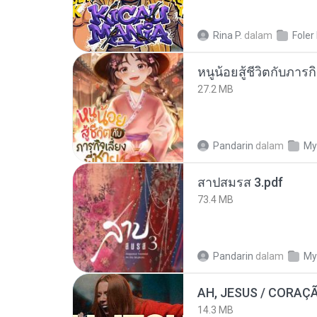
Rina P.
dalam
Foler
27.2 MB
Pandarin
dalam
My
สาปสมรส 3.pdf
73.4 MB
Pandarin
dalam
My
AH, JESUS / CORAÇ
14.3 MB