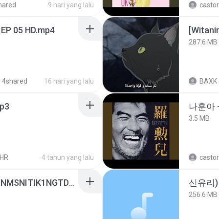
hared
9 hari yang lalu
castor
 EP 05 HD.mp4
[Witan
287.6 MB
 4shared
16 hari yang lalu
BAXK
p3
나훈아 -
3.5 MB
LHR
4 tahun yang lalu
castor
[Witanime.com] KWONMSNITIK1NGTDNN EP 04 HD.mp4
신유리) 
256.6 MB