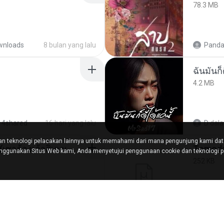
78.3 MB
wnloads
8 bulan yang lalu
Panda
ฉันมันก็ด
4.2 MB
 4shared
16 hari yang lalu
D
dal
n teknologi pelacakan lainnya untuk memahami dari mana pengunjung kami da
ເຊົາຮ້ອງເຖົ້າຊິເອົາທໍ່ໃດ (เซาฮ้องเถ้าสิเอาเท่าใด) ບຸນເກີດ ຫນູຫ່ວງ ft. ໂສພາ ຈຸນທະລາ
ggunakan Situs Web kami, Anda menyetujui penggunaan cookie dan teknologi pe
252 KB
hared
2 bulan yang lalu
marg