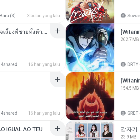
 Baru (3)
3 bulan yang lalu
Suwan
หนูน้อยสู้ชีวิตกับภารกิจเลี้ยงพี่ชายทั้งห้า.pdf
[Witan
262.7 MB
 4shared
16 hari yang lalu
DRTY
[Witan
154.5 MB
 4shared
16 hari yang lalu
GRET
ÃO IGUAL AO TEU
갑자기
23.9 MB