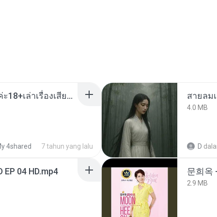
เมียน้อยเหงา พาเสียวค่ะ18+เล่าเรื่องเสียว.mp3
สายลมเ
4.0 MB
y 4shared
7 tahun yang lalu
D
dal
D EP 04 HD.mp4
문희옥 
2.9 MB