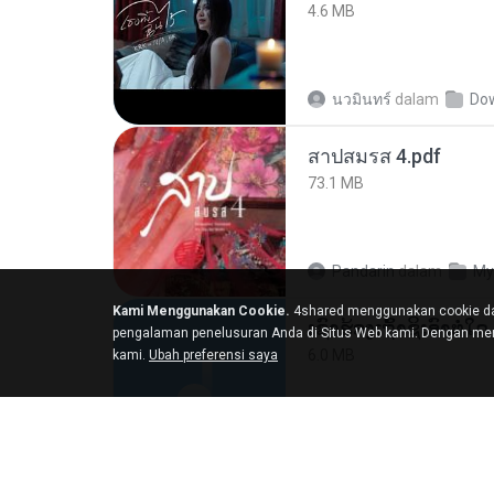
4.6 MB
นวมินทร์
dalam
Do
สาปสมรส 4.pdf
73.1 MB
Pandarin
dalam
My
Kami Menggunakan Cookie.
4shared menggunakan cookie da
pengalaman penelusuran Anda di Situs Web kami. Dengan men
6.0 MB
kami.
Ubah preferensi saya
But G.
dalam
My 4s