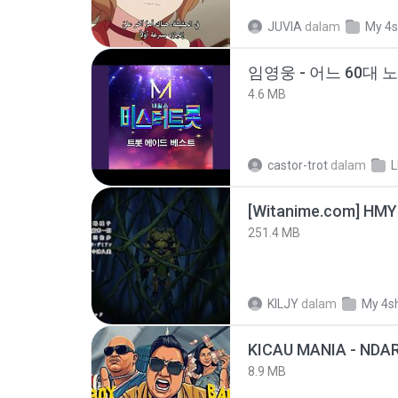
JUVIA
dalam
My 4s
임영웅 - 어느 60대 
4.6 MB
castor-trot
dalam
251.4 MB
KILJY
dalam
My 4s
8.9 MB