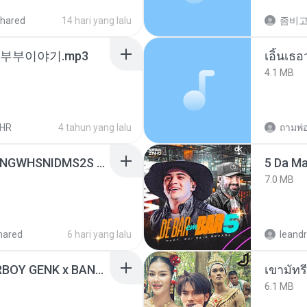
hared
14 hari yang lalu
노부부이야기.mp3
เอิ้นเธ
4.1 MB
LHR
4 tahun yang lalu
[Witanime.com] HMYNGWHSNIDMS2S EP 05 HD.mp4
5 Da M
7.0 MB
hared
6 hari yang lalu
leandr
KICAU MANIA - NDARBOY GENK x BANDITOZ YAOW 86 (OFFICIAL LYRIC VIDEO) GAS POL NDANGAK
เขามัทรี
6.1 MB