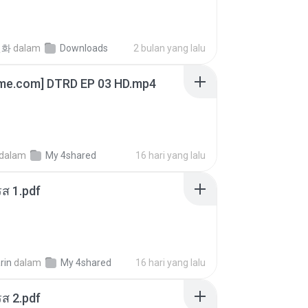
선화
dalam
Downloads
2 bulan yang lalu
ime.com] DTRD EP 03 HD.mp4
dalam
My 4shared
16 hari yang lalu
ส 1.pdf
rin
dalam
My 4shared
16 hari yang lalu
ส 2.pdf