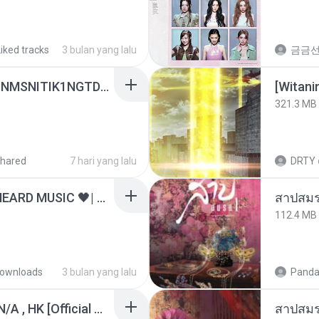
Liked tracks
3 bulan yang lalu
금금
[Witanime.com] KWONMSNITIK1NGTDNN EP 05 HD.mp4
[Witan
321.3 MB
hared
7 hari yang lalu
DRTY
ไม่มีใครรู้ตัวเรา– UNHEARD MUSIC 🖤| Official Lyric Video | เพลงสู้ชีวิต
สาปสมร
112.4 MB
ownloads
3 bulan yang lalu
Panda
KRK - เธอทิ้งฉันไว้ Ft.N/A , HK [Official MV]
สาปสมร