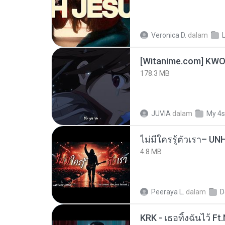
Veronica D.
dalam
178.3 MB
JUVIA
dalam
My 4s
4.8 MB
Peeraya L.
dalam
D