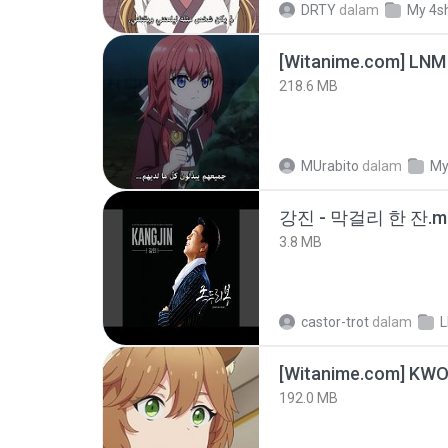
DRTY
dalam
My 4s
[Witanime.com] LNM
218.6 MB
MUrabito
dalam
My
강진 - 막걸리 한 잔.m
3.8 MB
castor-trot
dalam
192.0 MB