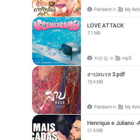
Pandarin
in
My 4sh
LOVE ATTACK
7.1 MB
지빈 임.
in
mp3
สาปสมรส 3.pdf
73.4 MB
Pandarin
in
My 4sh
51.4 MB