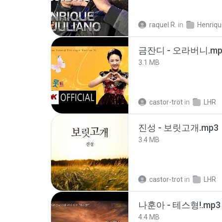
raquel R.
in
금잔디 - 오라버니.mp
3.1 MB
castor-trot
in
LHR
진성 - 보릿고개.mp3
3.4 MB
castor-trot
in
LHR
나훈아 - 테스형!.mp3
4.4 MB