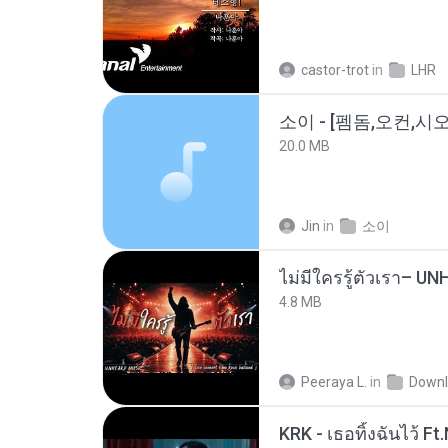
castor-trot
in
LHR
20.0 MB
Jin
in
소이
4.8 MB
Peeraya L.
in
Downl