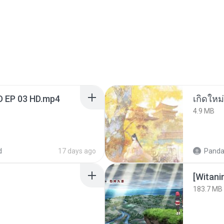
D EP 03 HD.mp4
4.9 MB
d
17 days ago
Panda
183.7 MB