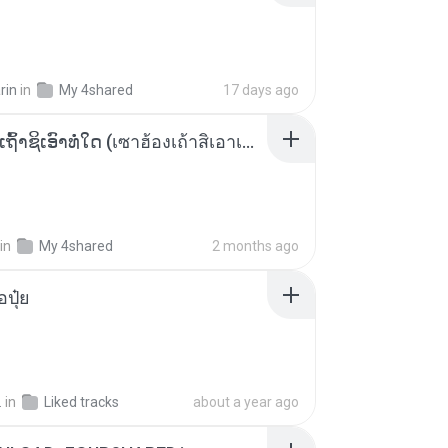
rin
in
My 4shared
17 days ago
ເຊົາຮ້ອງເຖົ້າຊິເອົາທໍ່ໃດ (เซาฮ้องเถ้าสิเอาเท่าใด) ບຸນເກີດ ຫນູຫ່ວງ ft. ໂສພາ ຈຸນທະລາ
in
My 4shared
2 months ago
้อปุ๋ย
.
in
Liked tracks
about a year ago