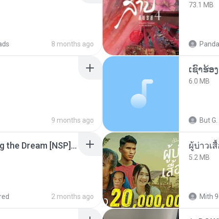
73.1 MB
ads
8 months ago
Panda
6.0 MB
9 months ago
But G.
Tomodachi Life Living the Dream [NSP].torrent
ผู้บ่าวเสื
5.2 MB
red
2 months ago
Mith 9