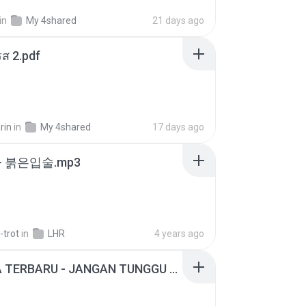
in
My 4shared
21 days ago
ส 2.pdf
rin
in
My 4shared
17 days ago
- 붉은입술.mp3
-trot
in
LHR
4 years ago
ADELLA TERBARU - JANGAN TUNGGU LAMA LAMA - GELAS RETAK - OM ADELLA FULL ALBUM TERBARU 2026