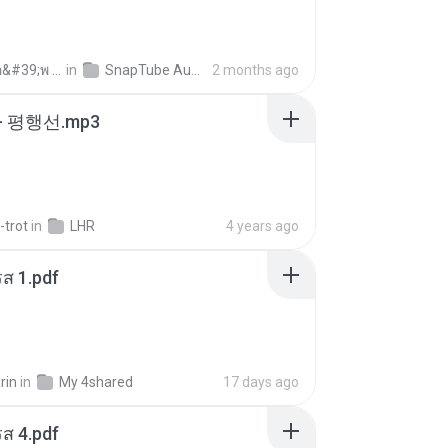
ถามพ่อ&#39;พ ม.
in
SnapTube Audio
2 months ago
- 평행선.mp3
-trot
in
LHR
4 years ago
ส 1.pdf
rin
in
My 4shared
17 days ago
ส 4.pdf