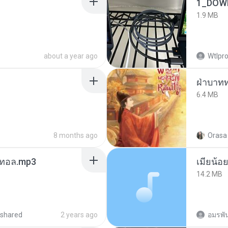
1_DOW
1.9 MB
about a year ago
Wtlpro
ฝ่าบาทท
6.4 MB
8 months ago
Orasa 
เมนทอล.mp3
14.2 MB
shared
2 years ago
อมรพัน