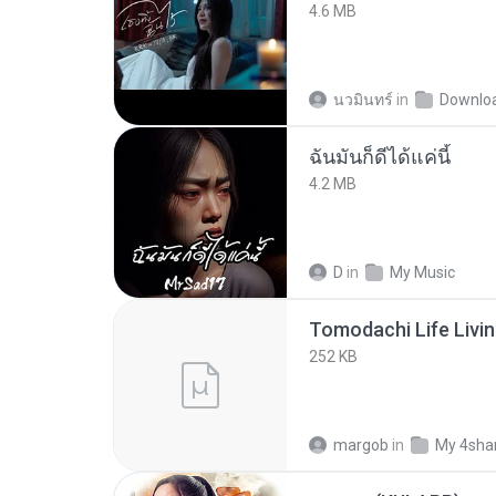
4.6 MB
นวมินทร์
in
Downlo
ฉันมันก็ดีได้แค่นี้
4.2 MB
D
in
My Music
252 KB
margob
in
My 4sha