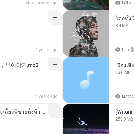
about a year ago
LOLKI
โลกทั้ง
3.4 MB
4 years ago
D
in
노부부이야기.mp3
เรื่องเ
13.6 MB
4 years ago
lambcr
หนูน้อยสู้ชีวิตกับภารกิจเลี้ยงพี่ชายทั้งห้า.pdf
[Witan
250.0 MB