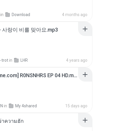
in
Download
4 months ago
- 사랑이 비를 맞아요.mp3
-trot
in
LHR
4 years ago
[Witanime.com] R0NSNHRS EP 04 HD.mp4
IN
in
My 4shared
15 days ago
อว่าความฮัก