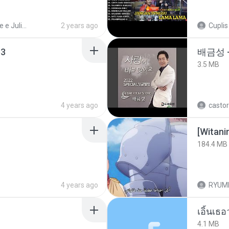
Henrique e Juliano
2 years ago
Cuplis
3
배금성 
3.5 MB
4 years ago
castor
184.4 MB
4 years ago
RYUM
เอิ้นเธ
4.1 MB