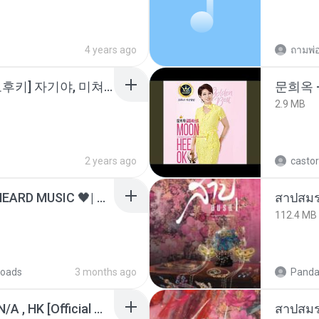
4 years ago
소이 - [펨돔,오컨,시오후키] 자기야, 미쳐볼래 #남성향 #ASMR #펨돔 #여공남수 #19금.mp3
문희옥 
2.9 MB
2 years ago
castor
ไม่มีใครรู้ตัวเรา– UNHEARD MUSIC 🖤| Official Lyric Video | เพลงสู้ชีวิต
สาปสมร
112.4 MB
oads
3 months ago
Panda
KRK - เธอทิ้งฉันไว้ Ft.N/A , HK [Official MV]
สาปสมร