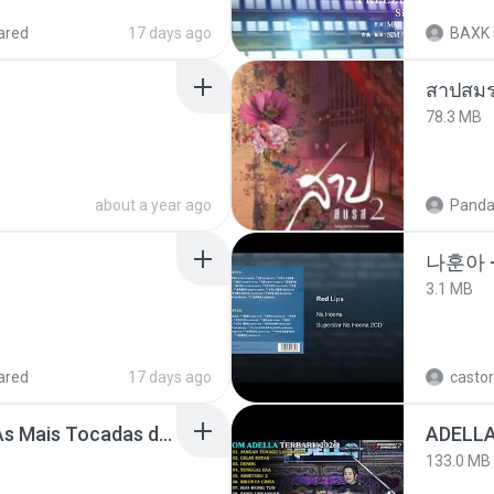
ared
17 days ago
BAXK
สาปสมร
78.3 MB
about a year ago
Panda
나훈아 
3.1 MB
ared
17 days ago
castor
Henrique e Juliano -As Mais Tocadas do Henrique e Juliano 2021 -Top Sertanejo 2021,Cd Completo 2021
133.0 MB