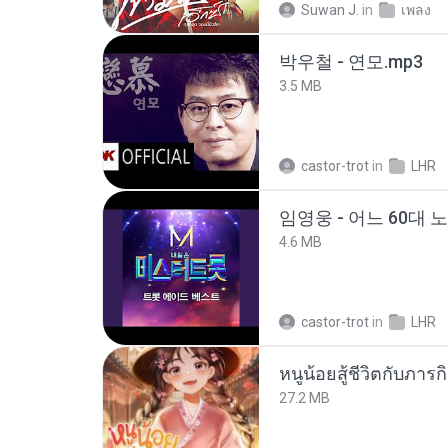
Suwan J.
in
เพลง
박우철 - 연모.mp3
3.5 MB
castor-trot
in
LHR
임영웅 - 어느 60대 
4.6 MB
castor-trot
in
LHR
27.2 MB