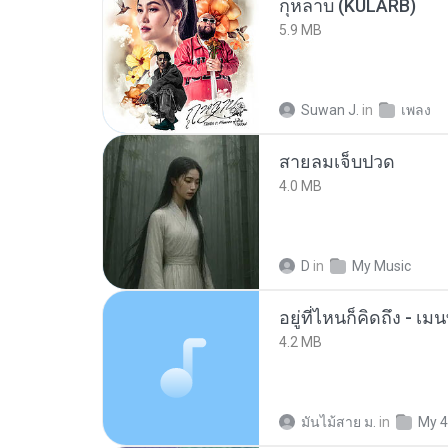
กุหลาบ (KULARB)
5.9 MB
Suwan J.
in
เพลง
สายลมเจ็บปวด
4.0 MB
D
in
My Music
อยู่ที่ไหนก็คิดถึง - 
4.2 MB
มันไม้สาย ม.
in
My 4