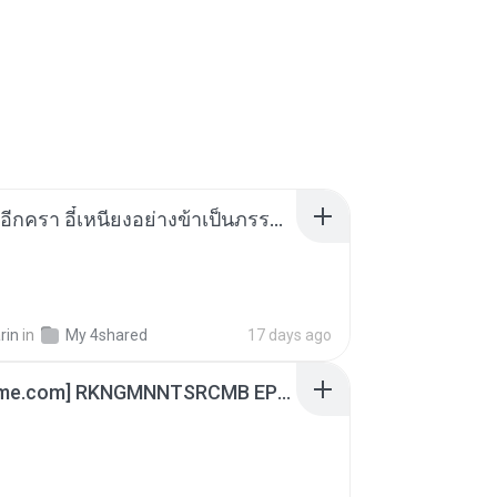
เกิดใหม่อีกครา อี๋เหนียงอย่างข้าเป็นภรรยาขุนนาง 1_ST.pdf
rin
in
My 4shared
17 days ago
[Witanime.com] RKNGMNNTSRCMB EP 07 HD.mp4