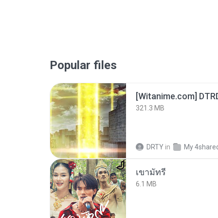
Popular files
[Witanime.com] DTR
321.3 MB
DRTY
in
My 4share
เขามัทรี
6.1 MB