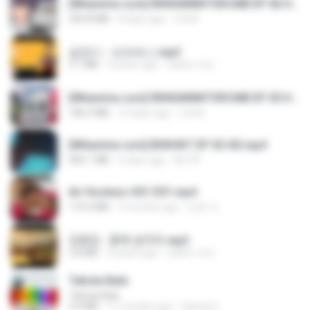
[Witanime.com] RKNGMNNTSRCMB EP 06 HD.mp4
294.8 MB
8 days ago
LOLKI
금잔디 - 오라버니.mp3
3.1 MB
4 years ago
castor-trot
[Witanime.com] RKNGMNNTSRCMB EP 05 HD.mp4
186.0 MB
14 days ago
LOLKI
[Witanime.com] BSKHKT EP 02 HD.mp4
406.1 MB
6 days ago
BLITR
Air Hostess S01 E01.mp4
174.4 MB
3 months ago
민호 이.
김용임 - 흙에 살리라.mp3
2.8 MB
4 years ago
castor-trot
Tabola Bale
Tabola Bale
4.4 MB
11 months ago
Hamdi U.