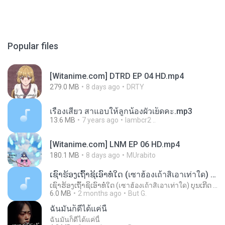
Popular files
[Witanime.com] DTRD EP 04 HD.mp4
279.0 MB
8 days ago
DRTY
เรื่องเสียว สาแอบให้ลูกน้องผัวเย็ดคะ.mp3
13.6 MB
7 years ago
lambcr2 ..
[Witanime.com] LNM EP 06 HD.mp4
180.1 MB
8 days ago
MUrabito
ເຊົາຮ້ອງເຖົ້າຊິເອົາທໍ່ໃດ (เซาฮ้องเถ้าสิเอาเท่าใด) ບຸນເກີດ ຫນູຫ່ວງ ft. ໂສພາ ຈຸນທະລາ
ເຊົາຮ້ອງເຖົ້າຊິເອົາທໍ່ໃດ (เซาฮ้องเถ้าสิเอาเท่าใด) ບຸນເກີດ ຫນູຫ່ວງ ft. ໂສພາ ຈຸນທະລາ
6.0 MB
2 months ago
But G.
ฉันมันก็ดีได้แค่นี้
ฉันมันก็ดีได้แค่นี้