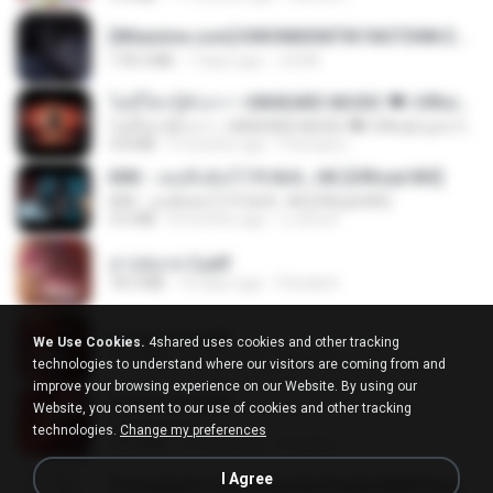
[Witanime.com] KWONMSNITIK1NGTDNN EP 05 HD.mp4
178.3 MB
7 days ago
JUVIA
ไม่มีใครรู้ตัวเรา– UNHEARD MUSIC 🖤| Official Lyric Video | เพลงสู้ชีวิต
ไม่มีใครรู้ตัวเรา– UNHEARD MUSIC 🖤| Official Lyric Video | เพลงสู้ชีวิต
4.8 MB
3 months ago
Peeraya L.
KRK - เธอทิ้งฉันไว้ Ft.N/A , HK [Official MV]
KRK - เธอทิ้งฉันไว้ Ft.N/A , HK [Official MV]
4.6 MB
8 months ago
นวมินทร์
สาปสมรส 2.pdf
78.3 MB
16 days ago
Pandarin
สาปสมรส 3.pdf
We Use Cookies.
4shared uses cookies and other tracking
73.4 MB
16 days ago
Pandarin
technologies to understand where our visitors are coming from and
improve your browsing experience on our Website. By using our
สาปสมรส 4.pdf
Website, you consent to our use of cookies and other tracking
CamScanner
technologies.
Change my preferences
73.1 MB
16 days ago
Pandarin
I Agree
Tomodachi Life Living the Dream [NSP].torrent