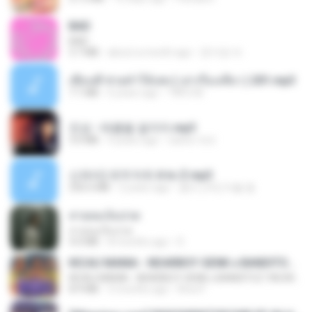
BAD
BAD
3.7 MB
about a month ago
문지영 여.
เพื่อนพี่ ช่วยทำให้เสด ( เล่าเรื่องเสียว ) 201.mp3
7.1 MB
6 years ago
TNP2 M.
진성 - 태클을 걸지마.mp3
3.0 MB
4 years ago
castor-trot
신유리) 유두자위 A to Z.mp3
256.6 MB
2 years ago
좀비고4인커플 좀.
สายลมเจ็บปวด
สายลมเจ็บปวด
4.0 MB
8 months ago
D
KICAU MANIA - NDARBOY GENK x BANDITOZ YAOW 86 (OFFICIAL LYRIC VIDEO) GAS POL NDANGAK
KICAU MANIA - NDARBOY GENK x BANDITOZ YAOW 86 (OFFICIAL LYRIC VIDEO) GAS POL NDANGAK
8.9 MB
3 months ago
Rina P.