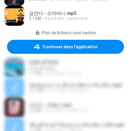
금잔디 - 오라버니.mp3
3.1 MB
il y a 4 ans
castor-trot
Plus de fichiers sont cachés
Continuez dans l'application
LOVE ATTACK
LOVE ATTACK
7.1 MB
il y a un an
지빈 임.
เมียน้อยเหงา พาเสียวค่ะ18+เล่าเรื่องเสียว.mp3
14.2 MB
il y a 7 ans
อมรพันธ์ จ.
강민주 - 회룡포.mp3
3.5 MB
il y a 4 ans
castor-trot
เพื่อนพี่ ช่วยทำให้เสด ( เล่าเรื่องเสียว ) 201.mp3
7.1 MB
il y a 6 ans
TNP2 M.