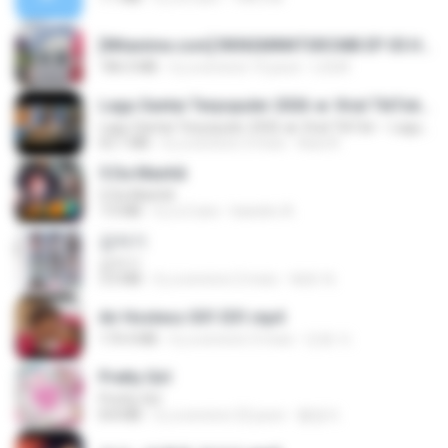
[Witanime.com] RKNGMNNTSRCMB EP 05 HD.mp4
186.0 MB
il y a environ 15 jours
LOLKI
Lagu Santai Terpopuler 2026 🔥 Viral TikTok — Lagu Pop Indonesia Terbaru & Paling Hits 2026
Lagu Santai Terpopuler 2026 🔥 Viral TikTok — Lagu Pop Indonesia Terbaru & Paling Hits 2026
65.1 MB
il y a environ 3 mois
Azis N.
5 Da Manhã
5 Da Manhã
7.0 MB
il y a 2 ans
leandro A.
갑자기
갑자기
3.0 MB
il y a environ 2 mois
복희 박.
Air Hostess S01 E01.mp4
174.4 MB
il y a environ 3 mois
민호 이.
Pretty Girl
Pretty Girl
8.8 MB
il y a environ 22 jours
황영지