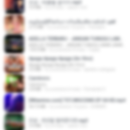
진성 - 태클을 걸지마.mp3
3.0 MB
il y a 4 ans
castor-trot
หนูน้อยสู้ชีวิตกับภารกิจเลี้ยงพี่ชายทั้งห้า.pdf
27.2 MB
il y a environ 16 jours
Pandarin
ADELLA TERBARU - JANGAN TUNGGU LAMA LAMA - GELAS RETAK - OM ADELLA FULL ALBUM TERBARU 2026
ADELLA TERBARU - JANGAN TUNGGU LAMA LAMA - GELAS RETAK - OM ADELLA FULL ALBUM TERBARU 2026
133.0 MB
il y a environ 4 mois
Cuplis
Apaga Apaga Apaga (Ao Vivo)
Apaga Apaga Apaga (Ao Vivo)
3.0 MB
il y a environ 6 mois
aandre.rodrigues
Carnívoro
Carnívoro
2.8 MB
il y a environ 6 mois
Fernando O.
[Witanime.com] TSTJWGCDMS EP 04 HD.mp4
567.0 MB
il y a environ 15 jours
DOMISR
진성 - 천년을 빌려준다면.mp3
3.4 MB
il y a 4 ans
castor-trot