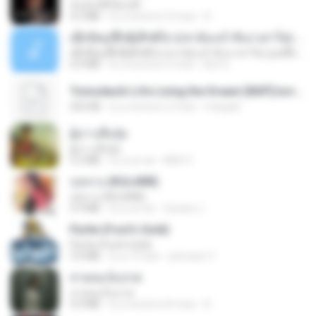
ฉันมันก็ดีได้แค่นี้
4.2 MB
il y a environ 9 mois
D
ເຊົາຮ້ອງເຖົ້າຊິເອົາທໍ່ໃດ (เซาฮ้องเถ้าสิเอาเท่าใด) ບຸນເກີດ ຫນູຫ່ວງ ft. ໂສພາ ຈຸນທະລາ
ເຊົາຮ້ອງເຖົ້າຊິເອົາທໍ່ໃດ (เซาฮ้องเถ้าสิเอาเท่าใด) ບຸນເກີດ ຫນູຫ່ວງ ft. ໂສພາ ຈຸນທະລາ
6.0 MB
il y a environ 2 mois
But G.
Tomodachi Life Living the Dream [NSP].torrent
252 KB
il y a environ 2 mois
margob
ผู้บ่าวเสื้อปุ๋ย
ผู้บ่าวเสื้อปุ๋ย
5.2 MB
il y a un an
Mith 9.
กุหลาบ (KULARB)
กุหลาบ (KULARB)
5.9 MB
il y a un an
Suwan J.
Pyrite (Fool's Gold)
Pyrite (Fool's Gold)
3.4 MB
il y a 12 ans
princess Y.
สายลมเจ็บปวด
สายลมเจ็บปวด
4.0 MB
il y a environ 8 mois
D