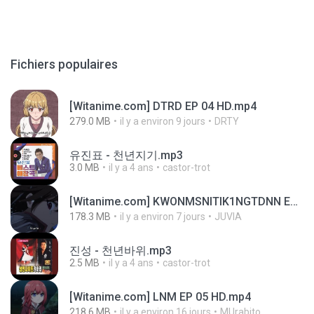
Fichiers populaires
[Witanime.com] DTRD EP 04 HD.mp4
279.0 MB
il y a environ 9 jours
DRTY
유진표 - 천년지기.mp3
3.0 MB
il y a 4 ans
castor-trot
[Witanime.com] KWONMSNITIK1NGTDNN EP 05 HD.mp4
178.3 MB
il y a environ 7 jours
JUVIA
진성 - 천년바위.mp3
2.5 MB
il y a 4 ans
castor-trot
[Witanime.com] LNM EP 05 HD.mp4
218.6 MB
il y a environ 16 jours
MUrabito