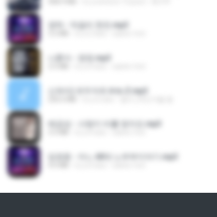
408.9 MB
il y a environ 13 jours
BLITR
영탁 - 막걸리 한잔.mp3
3.2 MB
il y a 3 ans
castor-trot
나훈아 - 영영.mp3
3.5 MB
il y a 4 ans
castor-trot
신유리) 유두자위 A to Z.mp3
256.6 MB
il y a 2 ans
좀비고4인커플 좀.
배금성 - 사랑이 비를 맞아요.mp3
3.5 MB
il y a 4 ans
castor-trot
임영웅 - 어느 60대 노부부이야기.mp3
4.6 MB
il y a 4 ans
castor-trot