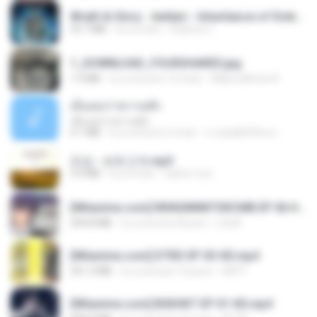
Wrath & Glory - Aeldari - Inheritance of Embers.pdf
53.7 MB
il y a 2 ans
federico f
1_DOWNLOAD_FOURSHARED.jpg
1.9 MB
il y a environ 12 mois
Wtlprodthree A.
เอิ้นเธอว่าความฮัก
เอิ้นเธอว่าความฮัก
4.1 MB
il y a environ 2 mois
ถามพ่อ&#39;พ ม.
진성 - 보릿고개.mp3
3.4 MB
il y a 4 ans
castor-trot
[Witanime.com] RKNGMNNTSRCMB EP 06 HD.mp4
294.8 MB
il y a environ 8 jours
LOLKI
[Witanime.com] DTRD EP 03 HD.mp4
321.3 MB
il y a environ 16 jours
DRTY
[Witanime.com] BSKHKT EP 01 HD.mp4