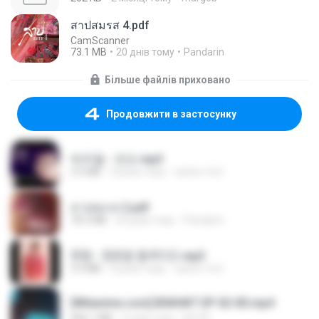
สาปสมรส 4.pdf
CamScanner
73.1 MB
20 днів тому
Pandarin
Більше файлів приховано
Продовжити в застосунку
박우철 - 연모.mp3
3.5 MB
4 роки тому
castor-trot
สาปสมรส 2.pdf
78.3 MB
20 днів тому
Pandarin
현철 - 청춘을 돌려다오.mp3
3.3 MB
4 роки тому
castor-trot
[Witanime.com] BSKHKT EP 02 HD.mp4
406.1 MB
9 днів тому
BLITR