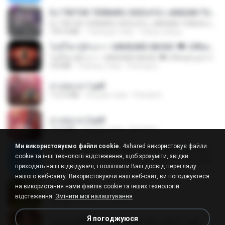
DJ TIKTOK TERBARU 2025🎵DJ JANGAN TUNGGU LAMA LAMA NANTI LAMA LAMA 🎵DJ SEDIA AKU SEBELUM HUJAN
DJ TIKTOK TERBARU 2025🎵DJ JANGAN TUNGGU LAMA LAMA NANTI LAMA LAMA 🎵DJ SEDIA AKU SEBELUM HUJAN
199.4 MB
7 місяців тому
Yahya Lahiya
ไม่มีใครรู้ตัวเรา– UNHEARD MUSIC 🖤| Official Lyric Video | เพลงสู้ชีวิต
ไม่มีใครรู้ตัวเรา– UNHEARD MUSIC 🖤| Official Lyric Video | เพลงสู้ชีวิต
4.8 MB
3 місяці тому
Peeraya L.
สาปสมรส 1.pdf
112.4 MB
20 днів тому
Pandarin
สาปสมรส 3.pdf
73.4 MB
20 днів тому
Pandarin
Ми використовуємо файли cookie.
4shared використовує файли
ເຊົາຮ້ອງເຖົ້າຊິເອົາທໍ່ໃດ (เซาฮ้องเถ้าสิเอาเท่าใด) ບຸນເກີດ ຫນູຫ່ວງ ft. ໂສພາ ຈຸນທະລາ
cookie та інші технології відстеження, щоб зрозуміти, звідки
ເຊົາຮ້ອງເຖົ້າຊິເອົາທໍ່ໃດ (เซาฮ้องเถ้าสิเอาเท่าใด) ບຸນເກີດ ຫນູຫ່ວງ ft. ໂສພາ ຈຸນທະລາ
приходять наші відвідувачі, і поліпшити Ваш досвід перегляду
6.0 MB
2 місяці тому
But G.
нашого веб-сайту. Використовуючи наш веб-сайт, ви погоджуєтеся
ผู้บ่าวเสื้อปุ๋ย
на використання нами файлів cookie та інших технологій
ผู้บ่าวเสื้อปุ๋ย
відстеження.
Змінити мої налаштування
5.2 MB
рік тому
Mith 9.
Я погоджуюся
หนูน้อยสู้ชีวิตกับภารกิจเลี้ยงพี่ชายทั้งห้า.pdf