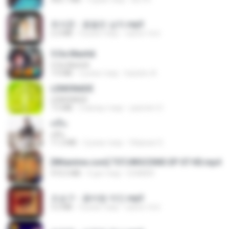
최석준 - 꽃을든 남자.mp3
2.2 MB
4 роки тому
castor-trot
5 Da Manhã
5 Da Manhã
7.0 MB
2 роки тому
leandro A.
LEMONADE
LEMONADE
7.5 MB
2 місяці тому
yasmim O.
คลื่น
คลื่น
11.2 MB
2 роки тому
Vilaiwan S.
[Witanime.com] TSTJWGCDMS EP 07 HD.mp4
472.5 MB
4 дні тому
DOMISR
조승구 - 꽃바람 여인.mp3
3.2 MB
4 роки тому
castor-trot