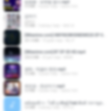
임영웅 - 보랏빛 엽서.mp3
4.4 MB
4 роки тому
castor-trot
갑자기
갑자기
3.0 MB
2 місяці тому
복희 박.
[Witanime.com] HMYNGWHSNIDMS2S EP 05 HD.mp4
251.4 MB
10 днів тому
KILJY
[Witanime.com] BT EP 03 HD.mp4
250.0 MB
23 дні тому
BAXK
영탁 - 막걸리 한잔.mp3
3.2 MB
3 роки тому
castor-trot
유진표 - 천년지기.mp3
3.0 MB
4 роки тому
castor-trot
หม้อหุงข้าว - โจอี้ ภูวศิษฐ์ Feat.พั้นช์ วรกาญจน์-315237.mp3
3.6 MB
2 місяці тому
จิ๊กโก๋ ส.