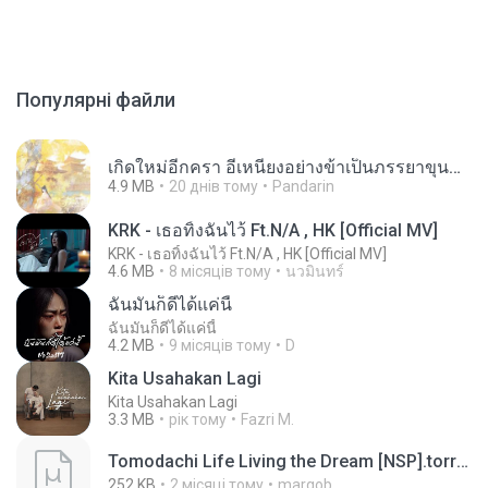
Популярні файли
เกิดใหม่อีกครา อี๋เหนียงอย่างข้าเป็นภรรยาขุนนาง 1_ST.pdf
4.9 MB
20 днів тому
Pandarin
KRK - เธอทิ้งฉันไว้ Ft.N/A , HK [Official MV]
KRK - เธอทิ้งฉันไว้ Ft.N/A , HK [Official MV]
4.6 MB
8 місяців тому
นวมินทร์
ฉันมันก็ดีได้แค่นี้
ฉันมันก็ดีได้แค่นี้
4.2 MB
9 місяців тому
D
Kita Usahakan Lagi
Kita Usahakan Lagi
3.3 MB
рік тому
Fazri M.
Tomodachi Life Living the Dream [NSP].torrent
252 KB
2 місяці тому
margob