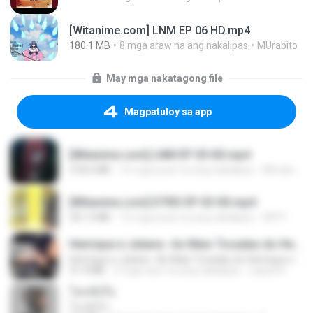
[Witanime.com] LNM EP 06 HD.mp4
180.1 MB
8 mga araw na ang nakalipas
MUrabito
May mga nakatagong file
Magpatuloy sa app
[Witanime.com] LNM EP 05 HD.mp4
218.6 MB
15 mga araw na ang nakalipas
MUrabito
[Witanime.com] DTRD EP 03 HD.mp4
321.3 MB
15 mga araw na ang nakalipas
DRTY
Henrique e Juliano -As Mais Tocadas do Henrique e Juliano 2021 -Top Sertanejo 2021,Cd Completo 2021
Henrique e Juliano -As Mais Tocadas do Henrique e Juliano 2021 -Top Sertanejo 2021,Cd Completo 2021
51.4 MB
2 mga taon na ang nakalipas
raquel R.
โลกทั้งใบ
โลกทั้งใบ