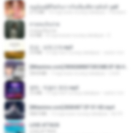
หนูน้อยสู้ชีวิตกับภารกิจเลี้ยงพี่ชายทั้งห้า.pdf
27.2 MB
16 mga araw na ang nakalipas
Pandarin
สายลมเจ็บปวด
สายลมเจ็บปวด
4.0 MB
8 mga buwan na ang nakalipas
D
진성 - 보릿고개.mp3
3.4 MB
4 mga taon na ang nakalipas
castor-trot
[Witanime.com] RKNGMNNTSRCMB EP 06 HD.mp4
294.8 MB
7 mga araw na ang nakalipas
LOLKI
영탁 - 막걸리 한잔.mp3
3.2 MB
3 mga taon na ang nakalipas
castor-trot
[Witanime.com] BSKHKT EP 01 HD.mp4
408.9 MB
12 mga araw na ang nakalipas
BLITR
LOVE ATTACK
LOVE ATTACK