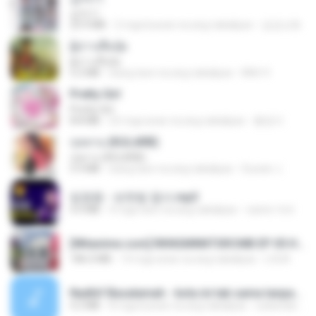
갑자기
23.9 MB
2 mga buwan na ang nakalipas
금금선화
ผู้บ่าวเสื้อปุ๋ย
ผู้บ่าวเสื้อปุ๋ย
5.2 MB
isang taon na ang nakalipas
Mith 9.
Pretty Girl
Pretty Girl
8.8 MB
22 mga araw na ang nakalipas
황영지
กุหลาบ (KULARB)
กุหลาบ (KULARB)
5.9 MB
isang taon na ang nakalipas
Suwan J.
임영웅 - 보랏빛 엽서.mp3
4.4 MB
4 mga taon na ang nakalipas
castor-trot
[Witanime.com] RKNGMNNTSRCMB EP 05 HD.mp4
186.0 MB
14 mga araw na ang nakalipas
LOLKI
Nadhif Basalamah - kota ini tak sama tanpamu (Official Lyric Video).mp3
4.2 MB
8 mga buwan na ang nakalipas
sukandar T.