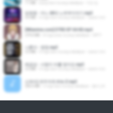
7.1 MB
isang taon na ang nakalipas
지빈 임.
임영웅 - 어느 60대 노부부이야기.mp3
4.6 MB
4 mga taon na ang nakalipas
castor-trot
[Witanime.com] DTRD EP 04 HD.mp4
279.0 MB
8 mga araw na ang nakalipas
DRTY
나훈아 - 영영.mp3
3.5 MB
4 mga taon na ang nakalipas
castor-trot
배금성 - 사랑이 비를 맞아요.mp3
3.5 MB
4 mga taon na ang nakalipas
castor-trot
신유리) 유두자위 A to Z.mp3
256.6 MB
2 mga taon na ang nakalipas
좀비고4인커플 좀.