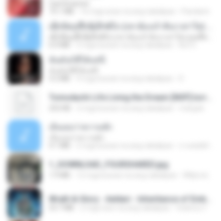
CamScanner
73.1 MB
16 mga araw na ang nakalipas
Pandarin
ເຊົາຮ້ອງເຖົ້າຊິເອົາທໍ່ໃດ (เซาฮ้องเถ้าสิเอาเท่าใด) ບຸນເກີດ ຫນູຫ່ວງ ft. ໂສພາ ຈຸນທະລາ
ເຊົາຮ້ອງເຖົ້າຊິເອົາທໍ່ໃດ (เซาฮ้องเถ้าสิเอาเท่าใด) ບຸນເກີດ ຫນູຫ່ວງ ft. ໂສພາ ຈຸນທະລາ
6.0 MB
2 mga buwan na ang nakalipas
But G.
ฉันมันก็ดีได้แค่นี้
ฉันมันก็ดีได้แค่นี้
4.2 MB
9 mga buwan na ang nakalipas
D
Tomodachi Life Living the Dream [NSP].torrent
252 KB
2 mga buwan na ang nakalipas
margob
เอิ้นเธอว่าความฮัก
เอิ้นเธอว่าความฮัก
4.1 MB
2 mga buwan na ang nakalipas
ถามพ่อ&#39;พ ม.
1_DOWNLOAD_FOURSHARED.jpg
1.9 MB
12 mga buwan na ang nakalipas
Wtlprodthree A.
Wrath & Glory - Aeldari - Inheritance of Embers.pdf
53.7 MB
2 mga taon na ang nakalipas
federico f