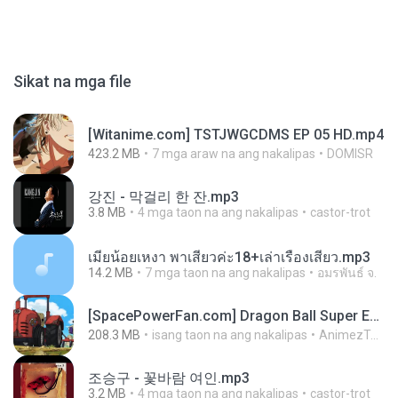
Sikat na mga file
[Witanime.com] TSTJWGCDMS EP 05 HD.mp4
423.2 MB
7 mga araw na ang nakalipas
DOMISR
강진 - 막걸리 한 잔.mp3
3.8 MB
4 mga taon na ang nakalipas
castor-trot
เมียน้อยเหงา พาเสียวค่ะ18+เล่าเรื่องเสียว.mp3
14.2 MB
7 mga taon na ang nakalipas
อมรพันธ์ จ.
[SpacePowerFan.com] Dragon Ball Super EP1 480p.mp4
208.3 MB
isang taon na ang nakalipas
AnimezToon.com
조승구 - 꽃바람 여인.mp3
3.2 MB
4 mga taon na ang nakalipas
castor-trot