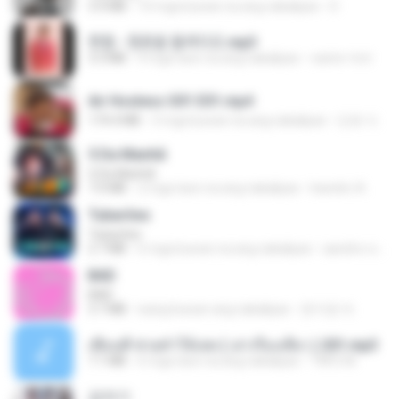
3.4 MB
10 mga buwan na ang nakalipas
D
현철 - 청춘을 돌려다오.mp3
3.3 MB
4 mga taon na ang nakalipas
castor-trot
Air Hostess S01 E01.mp4
174.4 MB
3 mga buwan na ang nakalipas
민호 이.
5 Da Manhã
5 Da Manhã
7.0 MB
2 mga taon na ang nakalipas
leandro A.
Tubarões
Tubarões
2.7 MB
6 mga buwan na ang nakalipas
aandre.rodrigues
BAD
BAD
3.7 MB
isang buwan ang nakalipas
문지영 여.
เพื่อนพี่ ช่วยทำให้เสด ( เล่าเรื่องเสียว ) 201.mp3
7.1 MB
6 mga taon na ang nakalipas
TNP2 M.
갑자기