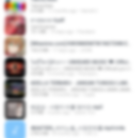
Tabola Bale
4.4 MB
11 months ago
Hamdi U.
สาปสมรส 4.pdf
CamScanner
73.1 MB
19 days ago
Pandarin
[Witanime.com] KWONMSNITIK1NGTDNN EP 04 HD.mp4
192.0 MB
17 days ago
JUVIA
ไม่มีใครรู้ตัวเรา– UNHEARD MUSIC 🖤| Official Lyric Video | เพลงสู้ชีวิต
ไม่มีใครรู้ตัวเรา– UNHEARD MUSIC 🖤| Official Lyric Video | เพลงสู้ชีวิต
4.8 MB
3 months ago
Peeraya L.
ADELLA TERBARU - JANGAN TUNGGU LAMA LAMA - GELAS RETAK - OM ADELLA FULL ALBUM TERBARU 2026
ADELLA TERBARU - JANGAN TUNGGU LAMA LAMA - GELAS RETAK - OM ADELLA FULL ALBUM TERBARU 2026
133.0 MB
4 months ago
Cuplis
배금성 - 사랑이 비를 맞아요.mp3
3.5 MB
4 years ago
castor-trot
4b6d7436_바이노럴_사정컨트롤.mp4.m4a
278.6 MB
8 months ago
누빠 모.