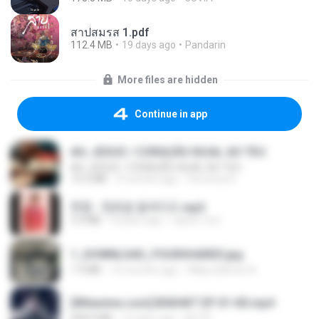
สาปสมรส 1.pdf
112.4 MB
19 days ago
Pandarin
More files are hidden
Continue in app
AH, JESUS / CORAÇÃO IGUAL AO TEU
AH, JESUS / CORAÇÃO IGUAL AO TEU
14.3 MB
3 months ago
Veronica D.
현철 - 청춘을 돌려다오.mp3
3.3 MB
4 years ago
castor-trot
1_DOWNLOAD_FOURSHARED.jpg
1.9 MB
12 months ago
Wtlprodthree A.
[Witanime.com] BSKHKT EP 01 HD.mp4
408.9 MB
16 days ago
BLITR