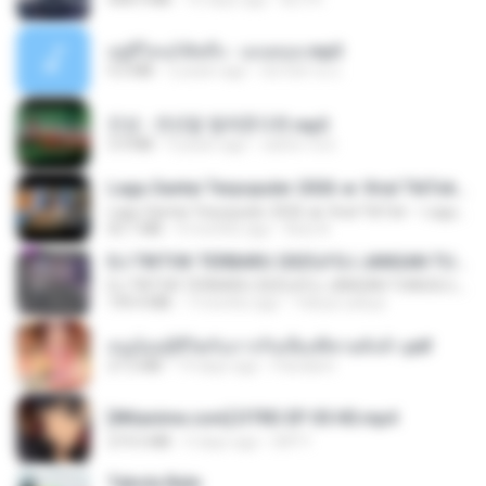
อยู่ที่ไหนก็คิดถึง - เมนทอล.mp3
4.2 MB
2 years ago
มันไม้สาย ม.
진성 - 천년을 빌려준다면.mp3
3.4 MB
4 years ago
castor-trot
Lagu Santai Terpopuler 2026 🔥 Viral TikTok — Lagu Pop Indonesia Terbaru & Paling Hits 2026
Lagu Santai Terpopuler 2026 🔥 Viral TikTok — Lagu Pop Indonesia Terbaru & Paling Hits 2026
65.1 MB
4 months ago
Azis N.
DJ TIKTOK TERBARU 2025🎵DJ JANGAN TUNGGU LAMA LAMA NANTI LAMA LAMA 🎵DJ SEDIA AKU SEBELUM HUJAN
DJ TIKTOK TERBARU 2025🎵DJ JANGAN TUNGGU LAMA LAMA NANTI LAMA LAMA 🎵DJ SEDIA AKU SEBELUM HUJAN
199.4 MB
7 months ago
Yahya Lahiya
หนูน้อยสู้ชีวิตกับภารกิจเลี้ยงพี่ชายทั้งห้า.pdf
27.2 MB
19 days ago
Pandarin
[Witanime.com] DTRD EP 05 HD.mp4
219.5 MB
5 days ago
DRTY
Tabola Bale