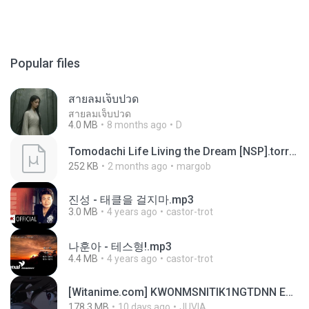
Popular files
สายลมเจ็บปวด
สายลมเจ็บปวด
4.0 MB
8 months ago
D
Tomodachi Life Living the Dream [NSP].torrent
252 KB
2 months ago
margob
진성 - 태클을 걸지마.mp3
3.0 MB
4 years ago
castor-trot
나훈아 - 테스형!.mp3
4.4 MB
4 years ago
castor-trot
[Witanime.com] KWONMSNITIK1NGTDNN EP 05 HD.mp4
178.3 MB
10 days ago
JUVIA