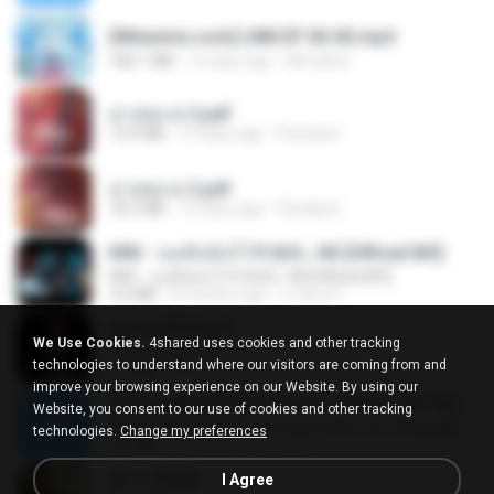
[Witanime.com] LNM EP 06 HD.mp4
180.1 MB
12 days ago
MUrabito
สาปสมรส 3.pdf
73.4 MB
19 days ago
Pandarin
สาปสมรส 2.pdf
78.3 MB
19 days ago
Pandarin
KRK - เธอทิ้งฉันไว้ Ft.N/A , HK [Official MV]
KRK - เธอทิ้งฉันไว้ Ft.N/A , HK [Official MV]
4.6 MB
8 months ago
นวมินทร์
ฉันมันก็ดีได้แค่นี้
We Use Cookies.
4shared uses cookies and other tracking
ฉันมันก็ดีได้แค่นี้
technologies to understand where our visitors are coming from and
4.2 MB
9 months ago
D
improve your browsing experience on our Website. By using our
ເຊົາຮ້ອງເຖົ້າຊິເອົາທໍ່ໃດ (เซาฮ้องเถ้าสิเอาเท่าใด) ບຸນເກີດ ຫນູຫ່ວງ ft. ໂສພາ ຈຸນທະລາ
Website, you consent to our use of cookies and other tracking
ເຊົາຮ້ອງເຖົ້າຊິເອົາທໍ່ໃດ (เซาฮ้องเถ้าสิเอาเท่าใด) ບຸນເກີດ ຫນູຫ່ວງ ft. ໂສພາ ຈຸນທະລາ
technologies.
Change my preferences
6.0 MB
2 months ago
But G.
ผู้บ่าวเสื้อปุ๋ย
I Agree