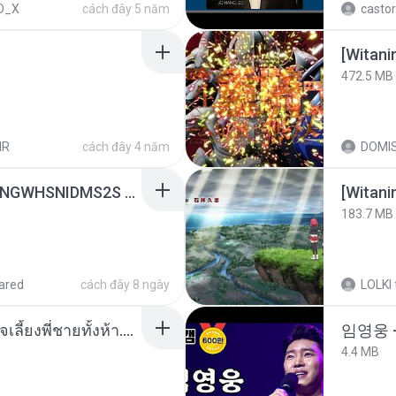
D_X
cách đây 5 năm
castor
472.5 MB
HR
cách đây 4 năm
DOMI
[Witanime.com] HMYNGWHSNIDMS2S EP 05 HD.mp4
183.7 MB
ared
cách đây 8 ngày
LOLKI
หนูน้อยสู้ชีวิตกับภารกิจเลี้ยงพี่ชายทั้งห้า.pdf
임영웅 
4.4 MB