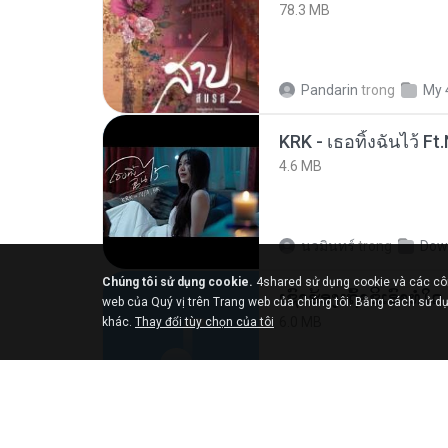
78.3 MB
Pandarin
trong
My 
4.6 MB
นวมินทร์
trong
Dow
Chúng tôi sử dụng cookie.
4shared sử dụng cookie và các công
web của Quý vị trên Trang web của chúng tôi. Bằng cách sử dụ
6.0 MB
khác.
Thay đổi tùy chọn của tôi
But G.
trong
My 4sh