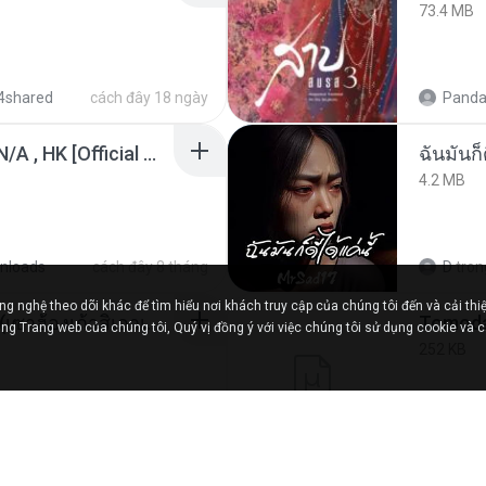
73.4 MB
4shared
cách đây 18 ngày
Panda
KRK - เธอทิ้งฉันไว้ Ft.N/A , HK [Official MV]
ฉันมันก็ด
4.2 MB
nloads
cách đây 8 tháng
D
tron
 nghệ theo dõi khác để tìm hiểu nơi khách truy cập của chúng tôi đến và cải thiệ
ເຊົາຮ້ອງເຖົ້າຊິເອົາທໍ່ໃດ (เซาฮ้องเถ้าสิเอาเท่าใด) ບຸນເກີດ ຫນູຫ່ວງ ft. ໂສພາ ຈຸນທະລາ
ng Trang web của chúng tôi, Quý vị đồng ý với việc chúng tôi sử dụng cookie và 
252 KB
ared
cách đây 2 tháng
marg