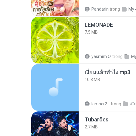
Pandarin
trong
My 
LEMONADE
7.5 MB
yasmim O.
trong
My
เงี่ยนแล้วทำไง.mp3
10.8 MB
lambcr2 ..
trong
เสี
Tubarões
2.7 MB