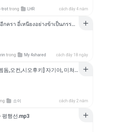
-trot
trong
LHR
cách đây 4 năm
เกิดใหม่อีกครา อี๋เหนียงอย่างข้าเป็นภรรยาขุนนาง 1_ST.pdf
rin
trong
My 4shared
cách đây 18 ngày
소이 - [펨돔,오컨,시오후키] 자기야, 미쳐볼래 #남성향 #ASMR #펨돔 #여공남수 #19금.mp3
ong
소이
cách đây 2 năm
- 평행선.mp3