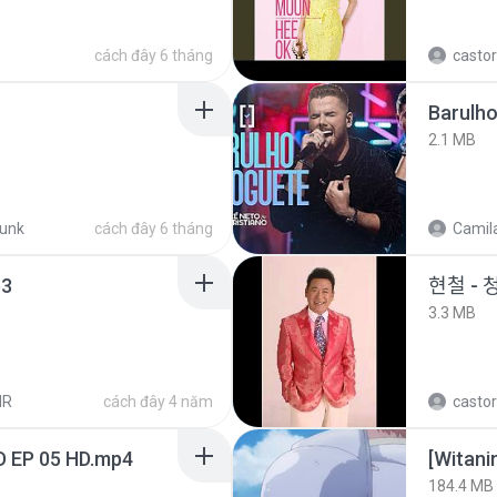
cách đây 6 tháng
castor
Barulho
2.1 MB
funk
cách đây 6 tháng
Camila
3
현철 - 
3.3 MB
HR
cách đây 4 năm
castor
D EP 05 HD.mp4
184.4 MB