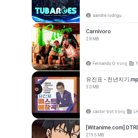
aandre.rodrigues
Carnívoro
2.8 MB
Fernando O.
trong
유진표 - 천년지기.mp
3.0 MB
castor-trot
trong
L
[Witanime.com] DTR
219.5 MB