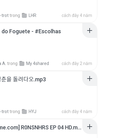
-trot
trong
LHR
cách đây 4 năm
 do Foguete - #Escolhas
 A.
trong
My 4shared
cách đây 2 năm
청춘을 돌려다오.mp3
-trot
trong
HYJ
cách đây 4 năm
[Witanime.com] R0NSNHRS EP 04 HD.mp4