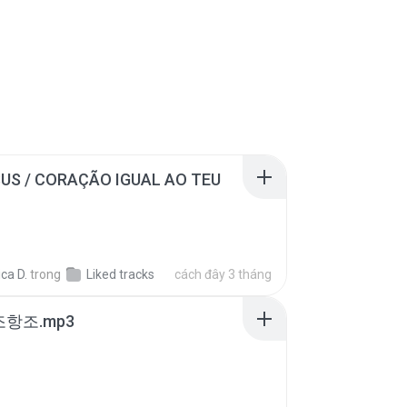
SUS / CORAÇÃO IGUAL AO TEU
ca D.
trong
Liked tracks
cách đây 3 tháng
조항조.mp3