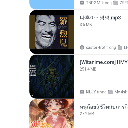
TNP2 M.
trong
ZEE
나훈아 - 영영.mp3
3.5 MB
castor-trot
trong
L
251.4 MB
KILJY
trong
My 4sh
27.2 MB