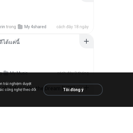
rin
trong
My 4shared
cách đây 18 ngày
ีได้แค่นี้
g
My Music
cách đây 9 tháng
n trải nghiệm duyệt
Tomodachi Life Living the Dream [NSP].torrent
Tôi đồng ý
các công nghệ theo dõi
ob
trong
My 4shared
cách đây 2 tháng