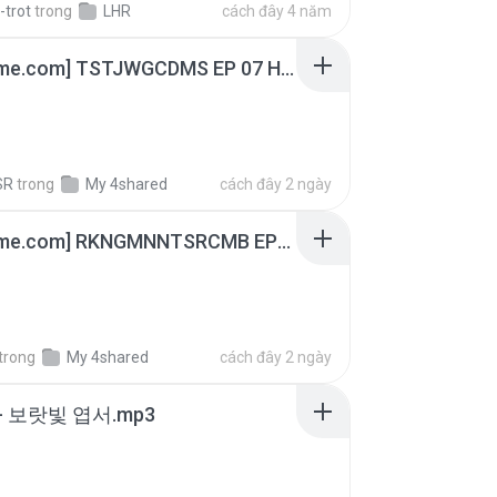
-trot
trong
LHR
cách đây 4 năm
[Witanime.com] TSTJWGCDMS EP 07 HD.mp4
SR
trong
My 4shared
cách đây 2 ngày
[Witanime.com] RKNGMNNTSRCMB EP 07 HD.mp4
trong
My 4shared
cách đây 2 ngày
- 보랏빛 엽서.mp3