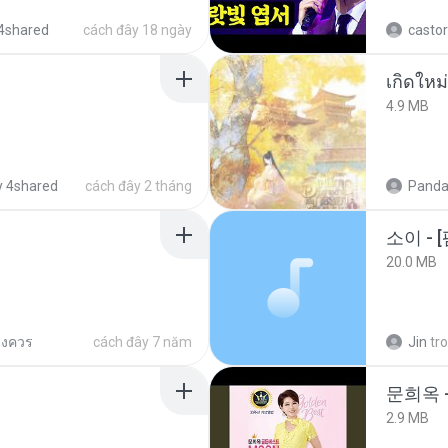
4shared
cách đây 18 ngày
castor
4.9 MB
 4shared
cách đây 2 tháng
Panda
20.0 MB
ยงควร
cách đây 7 năm
Jin
tr
문희옥 
2.9 MB