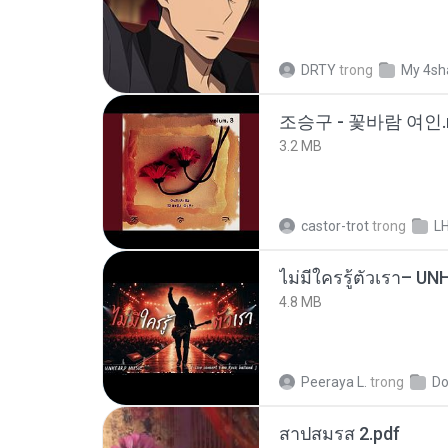
DRTY
trong
My 4sh
조승구 - 꽃바람 여인.
3.2 MB
castor-trot
trong
L
4.8 MB
Peeraya L.
trong
Do
สาปสมรส 2.pdf