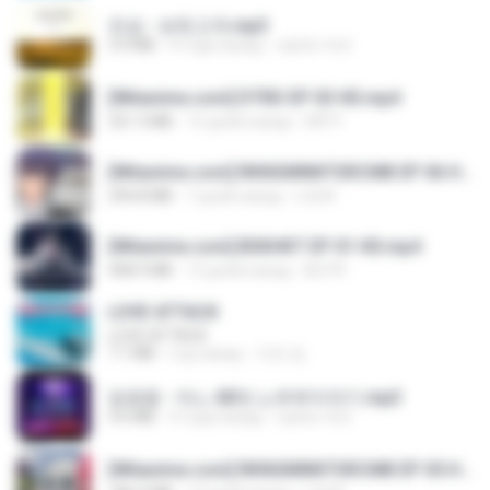
진성 - 보릿고개.mp3
3.4 MB
4 года назад
castor-trot
[Witanime.com] DTRD EP 03 HD.mp4
321.3 MB
15 дней назад
DRTY
[Witanime.com] RKNGMNNTSRCMB EP 06 HD.mp4
294.8 MB
7 дней назад
LOLKI
[Witanime.com] BSKHKT EP 01 HD.mp4
408.9 MB
12 дней назад
BLITR
LOVE ATTACK
LOVE ATTACK
7.1 MB
год назад
지빈 임.
임영웅 - 어느 60대 노부부이야기.mp3
4.6 MB
4 года назад
castor-trot
[Witanime.com] RKNGMNNTSRCMB EP 05 HD.mp4