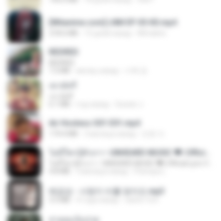
[Witanime.com] LNM EP 05 HD.mp4
218.6 MB
15 дней назад
MUrabito
REDRED
REDRED
7.2 MB
месяц назад
수혁 장.
เขามัทรี
เขามัทรี
6.1 MB
год назад
Suwan J.
Air Hostess S01 E01.mp4
174.4 MB
3 месяца назад
민호 이.
ไม่มีใครรู้ตัวเรา– UNHEARD MUSIC 🖤| Official Lyric Video | เพลงสู้ชีวิต
ไม่มีใครรู้ตัวเรา– UNHEARD MUSIC 🖤| Official Lyric Video | เพลงสู้ชีวิต
4.8 MB
3 месяца назад
Peeraya L.
배금성 - 사랑이 비를 맞아요.mp3
3.5 MB
4 года назад
castor-trot
สายลมเจ็บปวด