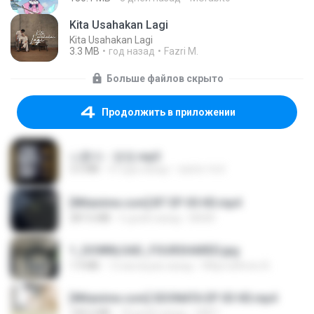
Kita Usahakan Lagi
Kita Usahakan Lagi
3.3 MB
год назад
Fazri M.
Больше файлов скрыто
Продолжить в приложении
나훈아 - 영영.mp3
3.5 MB
4 года назад
castor-trot
[Witanime.com] BT EP 05 HD.mp4
287.6 MB
6 дней назад
BAXK
1_DOWNLOAD_FOURSHARED.jpg
1.9 MB
12 месяцев назад
Wtlprodthree A.
[Witanime.com] SDONATA EP 03 HD.mp4
140.6 MB
18 дней назад
GRET