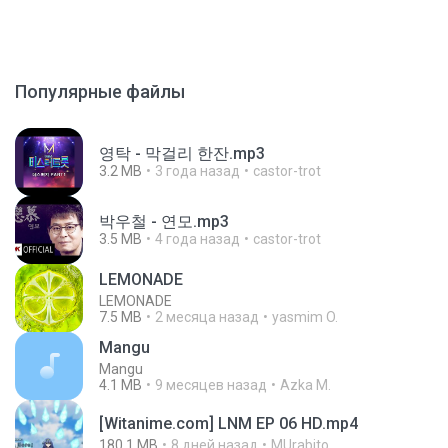
Популярные файлы
영탁 - 막걸리 한잔.mp3
3.2 MB
3 года назад
castor-trot
박우철 - 연모.mp3
3.5 MB
4 года назад
castor-trot
LEMONADE
LEMONADE
7.5 MB
2 месяца назад
yasmim O.
Mangu
Mangu
4.1 MB
9 месяцев назад
Azka M.
[Witanime.com] LNM EP 06 HD.mp4
180.1 MB
8 дней назад
MUrabito