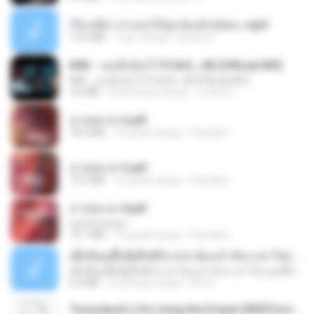
เรื่องเสียว สาแอบให้ลูกน้องผัวเย็ดคะ.mp3
13.6 MB
7 лет назад
lambcr2 ..
KRK - เธอทิ้งฉันไว้ Ft.N/A , HK [Official MV]
KRK - เธอทิ้งฉันไว้ Ft.N/A , HK [Official MV]
4.6 MB
8 месяцев назад
นวมินทร์
สาปสมรส 2.pdf
78.3 MB
16 дней назад
Pandarin
สาปสมรส 3.pdf
73.4 MB
16 дней назад
Pandarin
สาปสมรส 4.pdf
CamScanner
73.1 MB
16 дней назад
Pandarin
ເຊົາຮ້ອງເຖົ້າຊິເອົາທໍ່ໃດ (เซาฮ้องเถ้าสิเอาเท่าใด) ບຸນເກີດ ຫນູຫ່ວງ ft. ໂສພາ ຈຸນທະລາ
ເຊົາຮ້ອງເຖົ້າຊິເອົາທໍ່ໃດ (เซาฮ้องเถ้าสิเอาเท่าใด) ບຸນເກີດ ຫນູຫ່ວງ ft. ໂສພາ ຈຸນທະລາ
6.0 MB
2 месяца назад
But G.
Tomodachi Life Living the Dream [NSP].torrent