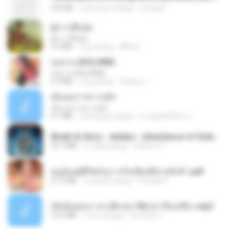
252 KB
2 месяца назад
margob
ผู้บ่าวเสื้อปุ๋ย
ผู้บ่าวเสื้อปุ๋ย
5.2 MB
год назад
Mith 9.
กุหลาบ (KULARB)
กุหลาบ (KULARB)
5.9 MB
год назад
Suwan J.
เอิ้นเธอว่าความฮัก
เอิ้นเธอว่าความฮัก
4.1 MB
2 месяца назад
ถามพ่อ&#39;พ ม.
Wrath & Glory - Aeldari - Inheritance of Embers.pdf
53.7 MB
2 года назад
federico f
หนูน้อยสู้ชีวิตกับภารกิจเลี้ยงพี่ชายทั้งห้า.pdf
27.2 MB
16 дней назад
Pandarin
เมียน้อยเหงา พาเสียวค่ะ18+เล่าเรื่องเสียว.mp3
14.2 MB
7 лет назад
อมรพันธ์ จ.