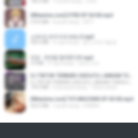
186.0 MB
14 дней назад
LOLKI
[Witanime.com] DTRD EP 04 HD.mp4
279.0 MB
8 дней назад
DRTY
신유리) 유두자위 A to Z.mp3
256.6 MB
2 года назад
좀비고4인커플 좀.
진성 - 천년을 빌려준다면.mp3
3.4 MB
4 года назад
castor-trot
DJ TIKTOK TERBARU 2025🎵DJ JANGAN TUNGGU LAMA LAMA NANTI LAMA LAMA 🎵DJ SEDIA AKU SEBELUM HUJAN
DJ TIKTOK TERBARU 2025🎵DJ JANGAN TUNGGU LAMA LAMA NANTI LAMA LAMA 🎵DJ SEDIA AKU SEBELUM HUJAN
199.4 MB
6 месяцев назад
Yahya Lahiya
[Witanime.com] TSTJWGCDMS EP 05 HD.mp4
423.2 MB
7 дней назад
DOMISR