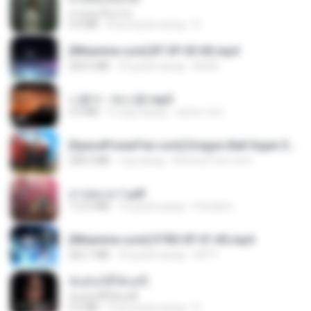
สายลมเจ็บปวด
4.0 MB
8 месяцев назад
D
[Witanime.com] BT EP 03 HD.mp4
250.0 MB
20 дней назад
BAXK
나훈아 - 테스형!.mp3
4.4 MB
4 года назад
castor-trot
[SpacePowerFan.com] Dragon Ball Super EP1 480p.mp4
208.3 MB
год назад
AnimezToon.com
สาปสมรส 1.pdf
112.4 MB
16 дней назад
Pandarin
[Witanime.com] DTRD EP 01 HD.mp4
262.7 MB
29 дней назад
DRTY
ฉันมันก็ดีได้แค่นี้
ฉันมันก็ดีได้แค่นี้
4.2 MB
9 месяцев назад
D