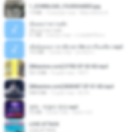
1_DOWNLOAD_FOURSHARED.jpg
1.9 MB
12 місяців тому
Wtlprodthree A.
เอิ้นเธอว่าความฮัก
เอิ้นเธอว่าความฮัก
4.1 MB
2 місяці тому
ถามพ่อ&#39;พ ม.
เมียน้อยเหงา พาเสียวค่ะ18+เล่าเรื่องเสียว.mp3
14.2 MB
7 років тому
อมรพันธ์ จ.
[Witanime.com] DTRD EP 03 HD.mp4
321.3 MB
16 днів тому
DRTY
[Witanime.com] BSKHKT EP 01 HD.mp4
408.9 MB
13 днів тому
BLITR
영탁 - 막걸리 한잔.mp3
3.2 MB
3 роки тому
castor-trot
LOVE ATTACK
LOVE ATTACK