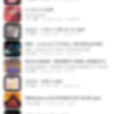
สาปสมรส 4.pdf
CamScanner
73.1 MB
16 днів тому
Pandarin
배금성 - 사랑이 비를 맞아요.mp3
3.5 MB
4 роки тому
castor-trot
KRK - เธอทิ้งฉันไว้ Ft.N/A , HK [Official MV]
KRK - เธอทิ้งฉันไว้ Ft.N/A , HK [Official MV]
4.6 MB
8 місяців тому
นวมินทร์
KICAU MANIA - NDARBOY GENK x BANDITOZ YAOW 86 (OFFICIAL LYRIC VIDEO) GAS POL NDANGAK
KICAU MANIA - NDARBOY GENK x BANDITOZ YAOW 86 (OFFICIAL LYRIC VIDEO) GAS POL NDANGAK
8.9 MB
3 місяці тому
Rina P.
문희옥 - 평행선.mp3
2.9 MB
4 роки тому
castor-trot
[Witanime.com] SDONATA EP 04 HD.mp4
154.5 MB
11 днів тому
GRET