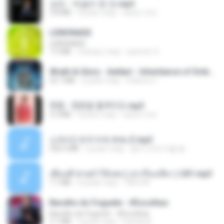
강진 - 막걸리 한 잔.mp3
3.8 MB
4 роки тому
castor-trot
LEMONADE
LEMONADE
7.5 MB
2 місяці тому
yasmim O.
Wrath & Glory - Aeldari - Inheritance of Embers.pdf
53.7 MB
2 роки тому
federico f
현철 - 청춘을 돌려다오.mp3
3.3 MB
4 роки тому
castor-trot
신유리) 유두자위 A to Z.mp3
256.6 MB
2 роки тому
좀비고4인커플 좀.
เพื่อนพี่ ช่วยทำให้เสด ( เล่าเรื่องเสียว ) 201.mp3
7.1 MB
6 років тому
TNP2 M.
Barulho do Foguete - #Escolhas
Barulho do Foguete - #Escolhas
2.1 MB
2 роки тому
Camila A.