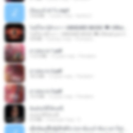
เงี่ยนแล้วทำไง.mp3
10.8 MB
7 років тому
lambcr2 ..
ไม่มีใครรู้ตัวเรา– UNHEARD MUSIC 🖤| Official Lyric Video | เพลงสู้ชีวิต
ไม่มีใครรู้ตัวเรา– UNHEARD MUSIC 🖤| Official Lyric Video | เพลงสู้ชีวิต
4.8 MB
3 місяці тому
Peeraya L.
สาปสมรส 1.pdf
112.4 MB
16 днів тому
Pandarin
สาปสมรส 2.pdf
78.3 MB
16 днів тому
Pandarin
สาปสมรส 3.pdf
73.4 MB
16 днів тому
Pandarin
ฉันมันก็ดีได้แค่นี้
ฉันมันก็ดีได้แค่นี้
4.2 MB
9 місяців тому
D
ເຊົາຮ້ອງເຖົ້າຊິເອົາທໍ່ໃດ (เซาฮ้องเถ้าสิเอาเท่าใด) ບຸນເກີດ ຫນູຫ່ວງ ft. ໂສພາ ຈຸນທະລາ