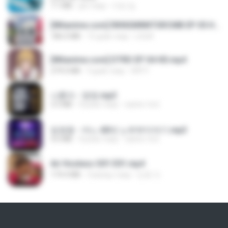
7.1 MB
рік тому
지빈 임.
[Witanime.com] RKNGMNNTSRCMB EP 05 HD.mp4
186.0 MB
15 днів тому
LOLKI
[Witanime.com] DTRD EP 04 HD.mp4
279.0 MB
9 днів тому
DRTY
나훈아 - 영영.mp3
3.5 MB
4 роки тому
castor-trot
임영웅 - 어느 60대 노부부이야기.mp3
4.6 MB
4 роки тому
castor-trot
Air Hostess S01 E01.mp4
174.4 MB
3 місяці тому
민호 이.