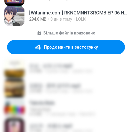
[Witanime.com] RKNGMNNTSRCMB EP 06 HD.mp4
294.8 MB
8 днів тому
LOLKI
Більше файлів приховано
Продовжити в застосунку
진성 - 보릿고개.mp3
3.4 MB
4 роки тому
castor-trot
김용임 - 흙에 살리라.mp3
2.8 MB
4 роки тому
castor-trot
Tabola Bale
Tabola Bale
4.4 MB
11 місяців тому
Hamdi U.
강민주 - 회룡포.mp3
3.5 MB
4 роки тому
castor-trot