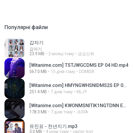
Популярні файли
갑자기
갑자기
23.9 MB
2 місяці тому
금금선화
[Witanime.com] TSTJWGCDMS EP 04 HD.mp4
567.0 MB
15 днів тому
DOMISR
[Witanime.com] HMYNGWHSNIDMS2S EP 05 HD.mp4
251.4 MB
7 днів тому
KILJY
[Witanime.com] KWONMSNITIK1NGTDNN EP 05 HD.mp4
178.3 MB
7 днів тому
JUVIA
유진표 - 천년지기.mp3
3.0 MB
4 роки тому
castor-trot