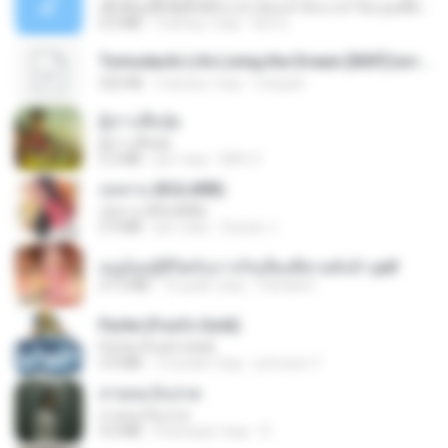
ເຊົາຮ້ອງເຖົ້າຊິເອົາທໍ່ໃດ (เซาฮ้องเถ้าสิเอาเท่าใด) ບຸນເກີດ ຫນູຫ່ວງ ft. ໂສພາ ຈຸນທະລາ
6.0 MB
2 місяці тому
But G.
Tomodachi Life Living the Dream [NSP].torrent
252 KB
2 місяці тому
margob
ผู้บ่าวเสื้อปุ๋ย
ผู้บ่าวเสื้อปุ๋ย
5.2 MB
рік тому
Mith 9.
กุหลาบ (KULARB)
กุหลาบ (KULARB)
5.9 MB
рік тому
Suwan J.
หนูน้อยสู้ชีวิตกับภารกิจเลี้ยงพี่ชายทั้งห้า.pdf
27.2 MB
16 днів тому
Pandarin
Pyrite (Fool's Gold)
Pyrite (Fool's Gold)
3.4 MB
12 років тому
princess Y.
สายลมเจ็บปวด
สายลมเจ็บปวด
4.0 MB
8 місяців тому
D