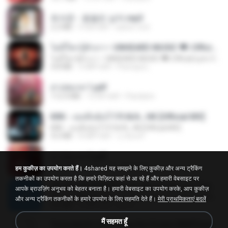
최석준 - 꽃을든 남자.mp3
2.2 MB
4 साल पहले
castor-trot
ไม่มีใครรู้ตัวเรา– UNHEARD MUSIC 🖤| Official Lyric Video | เพลงสู้ชีวิต
ไม่มีใครรู้ตัวเรา– UNHEARD MUSIC 🖤| Official Lyric Video | เพลงสู้ชีวิต
4.8 MB
3 महीने पहले
Peeraya L.
สาปสมรส 1.pdf
112.4 MB
15 दिन पहले
Pandarin
KRK - เธอทิ้งฉันไว้ Ft.N/A , HK [Official MV]
KRK - เธอทิ้งฉันไว้ Ft.N/A , HK [Official MV]
4.6 MB
8 महीने पहले
นวมินทร์
สาปสมรส 3.pdf
73.4 MB
15 दिन पहले
Pandarin
हम कुकीज़ का उपयोग करते हैं।
4shared यह समझने के लिए कुकीज़ और अन्य ट्रैकिंग
तकनीकों का उपयोग करता है कि हमारे विज़िटर कहां से आ रहे हैं और हमारी वेबसाइट पर
ເຊົາຮ້ອງເຖົ້າຊິເອົາທໍ່ໃດ (เซาฮ้องเถ้าสิเอาเท่าใด) ບຸນເກີດ ຫນູຫ່ວງ ft. ໂສພາ ຈຸນທະລາ
आपके ब्राउज़िंग अनुभव को बेहतर बनाता है। हमारी वेबसाइट का उपयोग करके, आप कुकीज़
ເຊົາຮ້ອງເຖົ້າຊິເອົາທໍ່ໃດ (เซาฮ้องเถ้าสิเอาเท่าใด) ບຸນເກີດ ຫນູຫ່ວງ ft. ໂສພາ ຈຸນທະລາ
और अन्य ट्रैकिंग तकनीकों के हमारे उपयोग के लिए सहमति देते हैं।
मेरी प्राथमिकताएं बदलें
6.0 MB
2 महीने पहले
But G.
मैं सहमत हूँ
Tomodachi Life Living the Dream [NSP].torrent