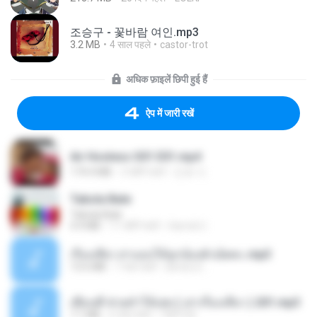
조승구 - 꽃바람 여인.mp3
3.2 MB
4 साल पहले
castor-trot
अधिक फ़ाइलें छिपी हुई हैं
ऐप में जारी रखें
Air Hostess S01 E01.mp4
174.4 MB
3 महीने पहले
민호 이.
Tabola Bale
Tabola Bale
4.4 MB
11 महीने पहले
Hamdi U.
เรื่องเสียว สาแอบให้ลูกน้องผัวเย็ดคะ.mp3
13.6 MB
7 साल पहले
lambcr2 ..
เพื่อนพี่ ช่วยทำให้เสด ( เล่าเรื่องเสียว ) 201.mp3
7.1 MB
6 साल पहले
TNP2 M.