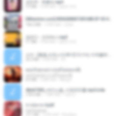
강민주 - 회룡포.mp3
3.5 MB
4 साल पहले
castor-trot
[Witanime.com] RKNGMNNTSRCMB EP 05 HD.mp4
186.0 MB
13 दिन पहले
LOLKI
금잔디 - 오라버니.mp3
3.1 MB
4 साल पहले
castor-trot
소이 - [펨돔,오컨,시오후키] 자기야, 미쳐볼래 #남성향 #ASMR #펨돔 #여공남수 #19금.mp3
20.0 MB
2 साल पहले
Jin
ยอมรับทุกอย่าง (แต่ไม่ยอมแพ้)
ยอมรับทุกอย่าง (แต่ไม่ยอมแพ้)
8.2 MB
4 महीने पहले
Wang K.
4b6d7436_바이노럴_사정컨트롤.mp4.m4a
278.6 MB
7 महीने पहले
누빠 모.
สาปสมรส 4.pdf
CamScanner
73.1 MB
15 दिन पहले
Pandarin