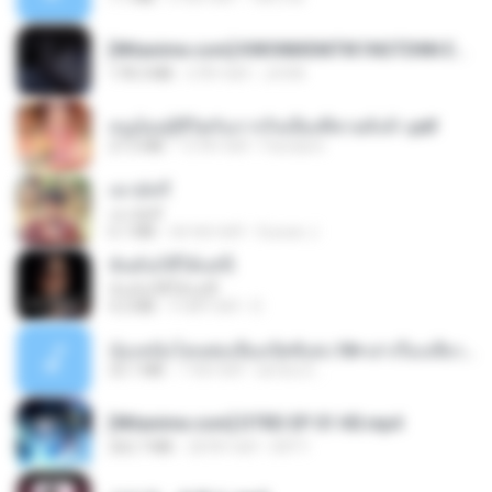
[Witanime.com] KWONMSNITIK1NGTDNN EP 05 HD.mp4
178.3 MB
6 दिन पहले
JUVIA
หนูน้อยสู้ชีวิตกับภารกิจเลี้ยงพี่ชายทั้งห้า.pdf
27.2 MB
15 दिन पहले
Pandarin
เขามัทรี
เขามัทรี
6.1 MB
एक साल पहले
Suwan J.
ฉันมันก็ดีได้แค่นี้
ฉันมันก็ดีได้แค่นี้
4.2 MB
9 महीने पहले
D
น้องหนิงโดนพ่อเลี้ยงเปิดซิงค่ะ18+เล่าเรื่องเสียว.mp3
25.1 MB
7 साल पहले
lambcr2 ..
[Witanime.com] DTRD EP 01 HD.mp4
262.7 MB
28 दिन पहले
DRTY