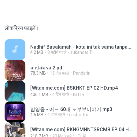
लोकप्रिय फ़ाइलें।
Nadhif Basalamah - kota ini tak sama tanpamu (Official Lyric Video).mp3
4.2 MB
8 महीने पहले
sukandar T.
สาปสมรส 2.pdf
78.3 MB
15 दिन पहले
Pandarin
[Witanime.com] BSKHKT EP 02 HD.mp4
406.1 MB
4 दिन पहले
BLITR
임영웅 - 어느 60대 노부부이야기.mp3
4.6 MB
4 साल पहले
castor-trot
[Witanime.com] RKNGMNNTSRCMB EP 04 HD.mp4
218.7 MB
20 दिन पहले
LOLKI