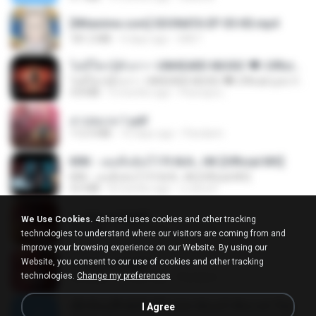
[Witanime.com] SDONATA EP 05 HD.mp4
181.2 MB
4 days ago
GRET
ไม่มีใครรู้ตัวเรา– UNHEARD MUSIC 🖤| Official Lyric Video | เพลงสู้ชีวิต
ไม่มีใครรู้ตัวเรา– UNHEARD MUSIC 🖤| Official Lyric Video | เพลงสู้ชีวิต
4.8 MB
3 months ago
Peeraya L.
สาปสมรส 1.pdf
112.4 MB
16 days ago
Pandarin
KRK - เธอทิ้งฉันไว้ Ft.N/A , HK [Official MV]
KRK - เธอทิ้งฉันไว้ Ft.N/A , HK [Official MV]
4.6 MB
8 months ago
นวมินทร์
สาปสมรส 2.pdf
We Use Cookies.
4shared uses cookies and other tracking
78.3 MB
16 days ago
Pandarin
technologies to understand where our visitors are coming from and
improve your browsing experience on our Website. By using our
Website, you consent to our use of cookies and other tracking
สาปสมรส 3.pdf
technologies.
Change my preferences
73.4 MB
16 days ago
Pandarin
ເຊົາຮ້ອງເຖົ້າຊິເອົາທໍ່ໃດ (เซาฮ้องเถ้าสิเอาเท่าใด) ບຸນເກີດ ຫນູຫ່ວງ ft. ໂສພາ ຈຸນທະລາ
I Agree