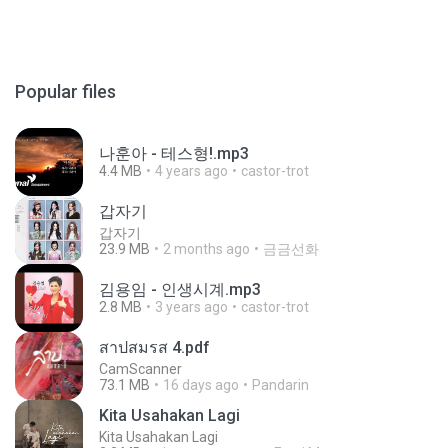
Popular files
나훈아 - 테스형!.mp3
4.4 MB
4 years ago
castor-trot
갑자기
갑자기
23.9 MB
2 months ago
금금선화
김용임 - 인생시계.mp3
2.8 MB
3 years ago
castor-trot
สาปสมรส 4.pdf
CamScanner
73.1 MB
16 days ago
Pandarin
Kita Usahakan Lagi
Kita Usahakan Lagi