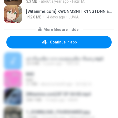
3.3 MB
about a year ago
Fazri M.
[Witanime.com] KWONMSNITIK1NGTDNN EP 04 HD.mp4
192.0 MB
14 days ago
JUVIA
More files are hidden
Continue in app
เล่าเรื่องเสียว จาก คนชอบเสียว ขึ้นครู.mp3
33.4 MB
5 years ago
TNP2 M.
BAD
BAD
3.7 MB
about a month ago
문지영 여.
[Witanime.com] BT EP 04 HD.mp4
248.7 MB
13 days ago
BAXK
1_DOWNLOAD_FOURSHARED.jpg
1.9 MB
12 months ago
Wtlprodthree A.