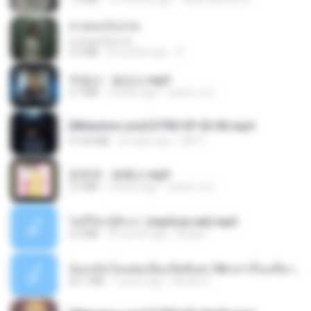
สายลมเจ็บปวด
สายลมเจ็บปวด
4.0 MB
8 months ago
D
주병선 - 칠갑산.mp3
3.7 MB
4 years ago
castor-trot
[Witanime.com] DTRD EP 02 HD.mp4
319.8 MB
22 days ago
DRTY
문희옥 - 평행선.mp3
2.9 MB
4 years ago
castor-trot
ไม่มีใครรู้ตัวเรา (mp3cut.net).mp3
4.2 MB
3 months ago
Kratae
น้องหนิงโดนพ่อเลี้ยงเปิดซิงค่ะ18+เล่าเรื่องเสียว.mp3
25.1 MB
7 years ago
lambcr2 ..