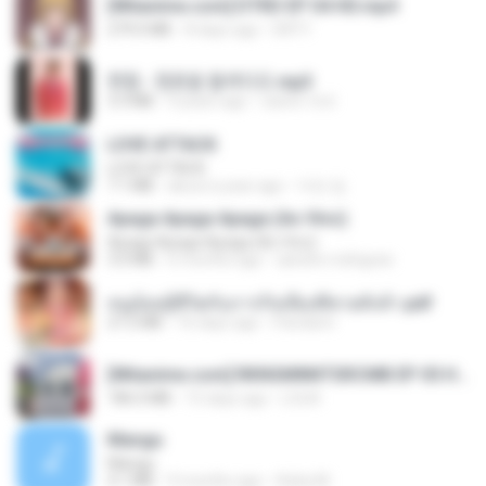
[Witanime.com] DTRD EP 04 HD.mp4
279.0 MB
8 days ago
DRTY
현철 - 청춘을 돌려다오.mp3
3.3 MB
4 years ago
castor-trot
LOVE ATTACK
LOVE ATTACK
7.1 MB
about a year ago
지빈 임.
Apaga Apaga Apaga (Ao Vivo)
Apaga Apaga Apaga (Ao Vivo)
3.0 MB
6 months ago
aandre.rodrigues
หนูน้อยสู้ชีวิตกับภารกิจเลี้ยงพี่ชายทั้งห้า.pdf
27.2 MB
16 days ago
Pandarin
[Witanime.com] RKNGMNNTSRCMB EP 05 HD.mp4
186.0 MB
15 days ago
LOLKI
Mangu
Mangu
4.1 MB
9 months ago
Azka M.