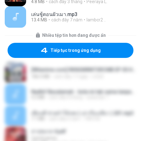
4.8 MB
cách đây 3 tháng
Peeraya L.
เล่นชู้ตอนผัวเมา.mp3
13.4 MB
cách đây 7 năm
lambcr2 ..
Nhiều tệp tin hơn đang được ẩn
Tiếp tục trong ứng dụng
[Witanime.com] RKNGMNNTSRCMB EP 05 HD.mp4
186.0 MB
cách đây 17 ngày
LOLKI
Nadhif Basalamah - kota ini tak sama tanpamu (Official Lyric Video).mp3
4.2 MB
cách đây 8 tháng
sukandar T.
เพื่อนพี่ ช่วยทำให้เสด ( เล่าเรื่องเสียว ) 201.mp3
7.1 MB
cách đây 6 năm
TNP2 M.
สาปสมรส 4.pdf
CamScanner