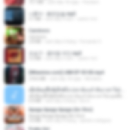
73.1 MB
cách đây 18 ngày
Pandarin
나훈아 - 붉은입술.mp3
3.1 MB
cách đây 4 năm
castor-trot
Carnívoro
Carnívoro
2.8 MB
cách đây 6 tháng
Fernando O.
조승구 - 꽃바람 여인.mp3
3.2 MB
cách đây 4 năm
castor-trot
[Witanime.com] LNM EP 05 HD.mp4
218.6 MB
cách đây 18 ngày
MUrabito
ເຊົາຮ້ອງເຖົ້າຊິເອົາທໍ່ໃດ (เซาฮ้องเถ้าสิเอาเท่าใด) ບຸນເກີດ ຫນູຫ່ວງ ft. ໂສພາ ຈຸນທະລາ
ເຊົາຮ້ອງເຖົ້າຊິເອົາທໍ່ໃດ (เซาฮ้องเถ้าสิเอาเท่าใด) ບຸນເກີດ ຫນູຫ່ວງ ft. ໂສພາ ຈຸນທະລາ
6.0 MB
cách đây 2 tháng
But G.
Apaga Apaga Apaga (Ao Vivo)
Apaga Apaga Apaga (Ao Vivo)
3.0 MB
cách đây 6 tháng
aandre.rodrigues
Pretty Girl