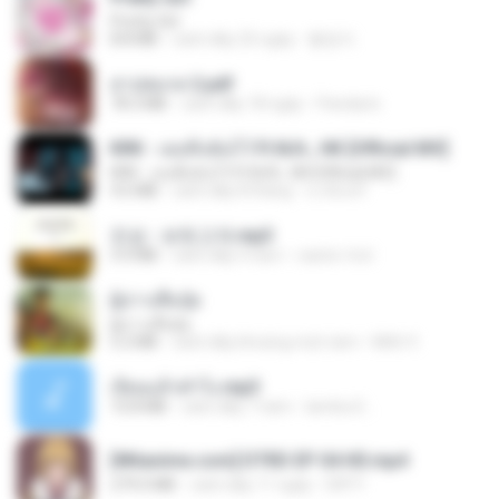
Pretty Girl
8.8 MB
cách đây 25 ngày
황영지
สาปสมรส 2.pdf
78.3 MB
cách đây 18 ngày
Pandarin
KRK - เธอทิ้งฉันไว้ Ft.N/A , HK [Official MV]
KRK - เธอทิ้งฉันไว้ Ft.N/A , HK [Official MV]
4.6 MB
cách đây 8 tháng
นวมินทร์
진성 - 보릿고개.mp3
3.4 MB
cách đây 4 năm
castor-trot
ผู้บ่าวเสื้อปุ๋ย
ผู้บ่าวเสื้อปุ๋ย
5.2 MB
cách đây khoảng một năm
Mith 9.
เงี่ยนแล้วทำไง.mp3
10.8 MB
cách đây 7 năm
lambcr2 ..
[Witanime.com] DTRD EP 04 HD.mp4
279.0 MB
cách đây 11 ngày
DRTY