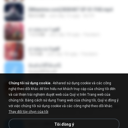
[Witanime.com] BSKHKT EP 01 FHD.mp4
853.0 MB
cách đây 15 ngày
BLITR
สาปสมรส 1.pdf
112.4 MB
cách đây 18 ngày
Pandarin
สาปสมรส 3.pdf
73.4 MB
cách đây 18 ngày
Pandarin
ฉันมันก็ดีได้แค่นี้
ฉันมันก็ดีได้แค่นี้
4.2 MB
cách đây 9 tháng
D
Chúng tôi sử dụng cookie.
4shared sử dụng cookie và các công
หนูน้อยสู้ชีวิตกับภารกิจเลี้ยงพี่ชายทั้งห้า.pdf
nghệ theo dõi khác để tìm hiểu nơi khách truy cập của chúng tôi đến
27.2 MB
cách đây 18 ngày
Pandarin
và cải thiện trải nghiệm duyệt web của Quý vị trên Trang web của
chúng tôi. Bằng cách sử dụng Trang web của chúng tôi, Quý vị đồng ý
với việc chúng tôi sử dụng cookie và các công nghệ theo dõi khác.
Tomodachi Life Living the Dream [NSP].torrent
Thay đổi tùy chọn của tôi
252 KB
cách đây 2 tháng
margob
กุหลาบ (KULARB)
Tôi đồng ý