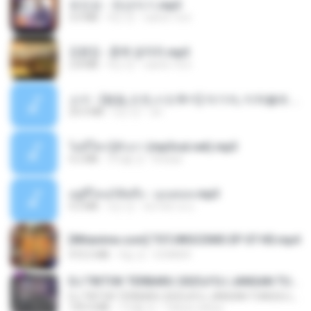
유진표 - 천년지기.mp3
3.0 MB
4년 전
castor-trot
김용임 - 흙에 살리라.mp3
2.8 MB
4년 전
castor-trot
소이 - [펨돔,오컨,시오후키] 자기야, 미쳐볼래 #남성향 #ASMR #펨돔 #여공남수 #19금.mp3
20.0 MB
2년 전
Jin
ไม่มีใครรู้ตัวเรา (mp3cut.net).mp3
4.2 MB
3개월 전
Kratae
อยู่ที่ไหนก็คิดถึง - เมนทอล.mp3
4.2 MB
2년 전
มันไม้สาย ม.
[Witanime.com] TSTJWGCDMS EP 07 HD.mp4
472.5 MB
4일 전
DOMISR
DJ TIKTOK TERBARU 2025🎵DJ JANGAN TUNGGU LAMA LAMA NANTI LAMA LAMA 🎵DJ SEDIA AKU SEBELUM HUJAN
DJ TIKTOK TERBARU 2025🎵DJ JANGAN TUNGGU LAMA LAMA NANTI LAMA LAMA 🎵DJ SEDIA AKU SEBELUM HUJAN
199.4 MB
7개월 전
Yahya Lahiya