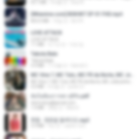
65.1 MB
4개월 전
Azis N.
[Witanime.com] BSKHKT EP 01 FHD.mp4
853.0 MB
16일 전
BLITR
LOVE ATTACK
LOVE ATTACK
7.1 MB
약 1년 전
지빈 임.
Tabola Bale
Tabola Bale
4.4 MB
11개월 전
Hamdi U.
MC Vine 7, MC Tuto, MC FR da Norte, MC Joãozinho VT, MC Dkzin
MC Vine 7, MC Tuto, MC FR da Norte, MC Joãozinho VT, MC Dkzin
4.0 MB
6개월 전
pedro H.
ฉันไม่ต้องการพร สุจิรัน.pdf
tanmobza@gmail.com
1.4 MB
28일 전
Mob K.
현철 - 청춘을 돌려다오.mp3
3.3 MB
4년 전
castor-trot