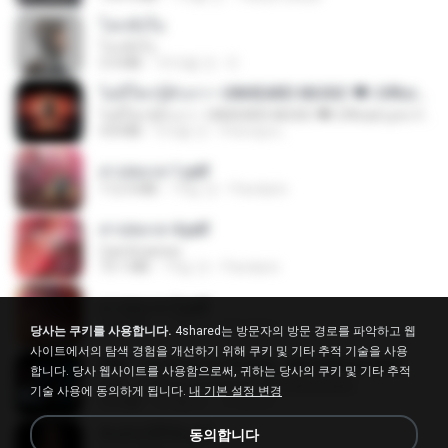
โลกทั้งใบ
โลกทั้งใบ
3.4 MB
10개월 전
D
ไม่มีใครรู้ตัวเรา– UNHEARD MUSIC 🖤| Official Lyric Video | เพลงสู้ชีวิต
ไม่มีใครรู้ตัวเรา– UNHEARD MUSIC 🖤| Official Lyric Video | เพลงสู้ชีวิต
4.8 MB
3개월 전
Peeraya L.
สาปสมรส 1.pdf
112.4 MB
19일 전
Pandarin
สาปสมรส 4.pdf
CamScanner
73.1 MB
19일 전
Pandarin
สาปสมรส 2.pdf
78.3 MB
19일 전
Pandarin
당사는 쿠키를 사용합니다.
4shared는 방문자의 방문 경로를 파악하고 웹
사이트에서의 탐색 경험을 개선하기 위해 쿠키 및 기타 추적 기술을 사용
KRK - เธอทิ้งฉันไว้ Ft.N/A , HK [Official MV]
합니다. 당사 웹사이트를 사용함으로써, 귀하는 당사의 쿠키 및 기타 추적
KRK - เธอทิ้งฉันไว้ Ft.N/A , HK [Official MV]
기술 사용에 동의하게 됩니다.
내 기본 설정 변경
4.6 MB
8개월 전
นวมินทร์
ฉันมันก็ดีได้แค่นี้
동의합니다