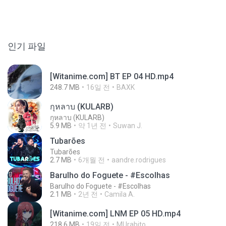
인기 파일
[Witanime.com] BT EP 04 HD.mp4
248.7 MB
16일 전
BAXK
กุหลาบ (KULARB)
กุหลาบ (KULARB)
5.9 MB
약 1년 전
Suwan J.
Tubarões
Tubarões
2.7 MB
6개월 전
aandre.rodrigues
Barulho do Foguete - #Escolhas
Barulho do Foguete - #Escolhas
2.1 MB
2년 전
Camila A.
[Witanime.com] LNM EP 05 HD.mp4
218.6 MB
19일 전
MUrabito