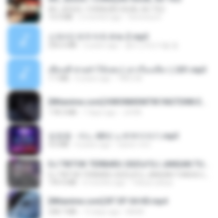
AH, JESUS / CORAÇÃO IGUAL AO TEU
14.3 MB
2 months ago
Veronica D.
신유리) 유두자위 A to Z.mp3
256.6 MB
2 years ago
좀비고4인커플 좀.
เพื่อนพี่ ช่วยทำให้เสด ( เล่าเรื่องเสียว ) 201.mp3
7.1 MB
6 years ago
TNP2 M.
[Witanime.com] KWONMSNITIK1NGTDNN EP 05 HD.mp4
178.3 MB
7 days ago
JUVIA
임영웅 - 어느 60대 노부부이야기.mp3
4.6 MB
4 years ago
castor-trot
DJ TIKTOK TERBARU 2025🎵DJ JANGAN TUNGGU LAMA LAMA NANTI LAMA LAMA 🎵DJ SEDIA AKU SEBELUM HUJAN
DJ TIKTOK TERBARU 2025🎵DJ JANGAN TUNGGU LAMA LAMA NANTI LAMA LAMA 🎵DJ SEDIA AKU SEBELUM HUJAN
199.4 MB
6 months ago
Yahya Lahiya
[Witanime.com] BT EP 04 HD.mp4
248.7 MB
13 days ago
BAXK