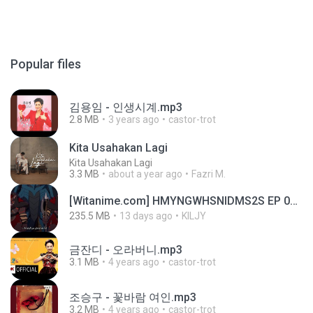
Popular files
김용임 - 인생시계.mp3
2.8 MB
3 years ago
castor-trot
Kita Usahakan Lagi
Kita Usahakan Lagi
3.3 MB
about a year ago
Fazri M.
[Witanime.com] HMYNGWHSNIDMS2S EP 04 HD.mp4
235.5 MB
13 days ago
KILJY
금잔디 - 오라버니.mp3
3.1 MB
4 years ago
castor-trot
조승구 - 꽃바람 여인.mp3
3.2 MB
4 years ago
castor-trot