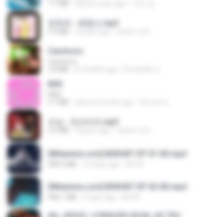
7.1 MB
about a year ago
지빈 임.
문희옥 - 평행선.mp3
2.9 MB
4 years ago
castor-trot
Carnívoro
Carnívoro
2.8 MB
6 months ago
Fernando O.
BAD
BAD
3.7 MB
about a month ago
문지영 여.
진성 - 천년바위.mp3
2.5 MB
4 years ago
castor-trot
[Witanime.com] BSKHKT EP 01 HD.mp4
408.9 MB
12 days ago
BLITR
[Witanime.com] BSKHKT EP 02 HD.mp4
406.1 MB
5 days ago
BLITR
AH, JESUS / CORAÇÃO IGUAL AO TEU