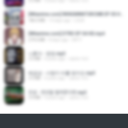
3.2 MB
3 years ago
castor-trot
[Witanime.com] RKNGMNNTSRCMB EP 05 HD.mp4
186.0 MB
14 days ago
LOLKI
[Witanime.com] DTRD EP 04 HD.mp4
279.0 MB
8 days ago
DRTY
나훈아 - 영영.mp3
3.5 MB
4 years ago
castor-trot
배금성 - 사랑이 비를 맞아요.mp3
3.5 MB
4 years ago
castor-trot
진성 - 천년을 빌려준다면.mp3
3.4 MB
4 years ago
castor-trot