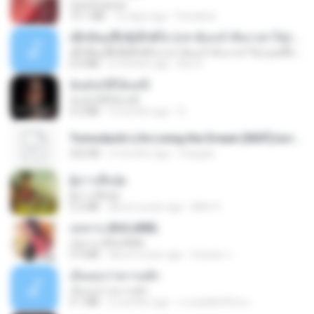
CamScanner
73.1 MB
16 days ago
Pandarin
ເຊົາຮ້ອງເຖົ້າຊິເອົາທໍ່ໃດ (เซาฮ้องเถ้าสิเอาเท่าใด) ບຸນເກີດ ຫນູຫ່ວງ ft. ໂສພາ ຈຸນທະລາ
ເຊົາຮ້ອງເຖົ້າຊິເອົາທໍ່ໃດ (เซาฮ้องเถ้าสิเอาเท่าใด) ບຸນເກີດ ຫນູຫ່ວງ ft. ໂສພາ ຈຸນທະລາ
6.0 MB
2 months ago
But G.
ฉันมันก็ดีได้แค่นี้
ฉันมันก็ดีได้แค่นี้
4.2 MB
9 months ago
D
Tomodachi Life Living the Dream [NSP].torrent
252 KB
2 months ago
margob
ผู้บ่าวเสื้อปุ๋ย
ผู้บ่าวเสื้อปุ๋ย
5.2 MB
about a year ago
Mith 9.
กุหลาบ (KULARB)
กุหลาบ (KULARB)
5.9 MB
about a year ago
Suwan J.
เอิ้นเธอว่าความฮัก
เอิ้นเธอว่าความฮัก
4.1 MB
2 months ago
ถามพ่อ&#39;พ ม.