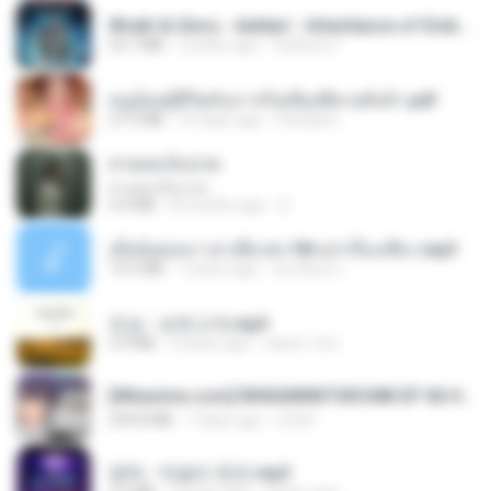
Wrath & Glory - Aeldari - Inheritance of Embers.pdf
53.7 MB
2 years ago
federico f
หนูน้อยสู้ชีวิตกับภารกิจเลี้ยงพี่ชายทั้งห้า.pdf
27.2 MB
16 days ago
Pandarin
สายลมเจ็บปวด
สายลมเจ็บปวด
4.0 MB
8 months ago
D
เมียน้อยเหงา พาเสียวค่ะ18+เล่าเรื่องเสียว.mp3
14.2 MB
7 years ago
อมรพันธ์ จ.
진성 - 보릿고개.mp3
3.4 MB
4 years ago
castor-trot
[Witanime.com] RKNGMNNTSRCMB EP 06 HD.mp4
294.8 MB
7 days ago
LOLKI
영탁 - 막걸리 한잔.mp3