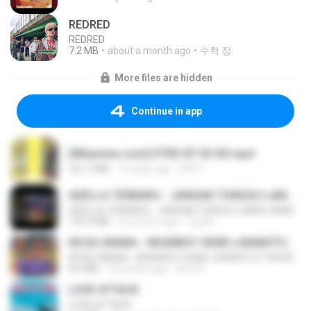
REDRED
REDRED
7.2 MB
about a month ago
수혁 장.
More files are hidden
Continue in app
[Witanime.com] DTRD EP 03 HD.mp4
321.3 MB
15 days ago
DRTY
ADELLA TERBARU - JANGAN TUNGGU LAMA LAMA - GELAS RETAK - OM ADELLA FULL ALBUM TERBARU 2026
ADELLA TERBARU - JANGAN TUNGGU LAMA LAMA - GELAS RETAK - OM ADELLA FULL ALBUM TERBARU 2026
133.0 MB
4 months ago
Cuplis
KICAU MANIA - NDARBOY GENK x BANDITOZ YAOW 86 (OFFICIAL LYRIC VIDEO) GAS POL NDANGAK
KICAU MANIA - NDARBOY GENK x BANDITOZ YAOW 86 (OFFICIAL LYRIC VIDEO) GAS POL NDANGAK
8.9 MB
3 months ago
Rina P.
LOVE ATTACK
LOVE ATTACK