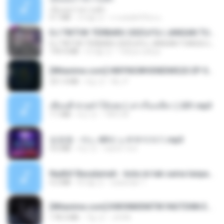
เอิ้นเธอว่าความฮัก
4.1 MB
2개월 전
ถามพ่อ&#39;พ ม.
DJ TIKTOK TERBARU 2025🎵DJ JANGAN TUNGGU LAMA LAMA NANTI LAMA LAMA 🎵DJ SEDIA AKU SEBELUM HUJAN
DJ TIKTOK TERBARU 2025🎵DJ JANGAN TUNGGU LAMA LAMA NANTI LAMA LAMA 🎵DJ SEDIA AKU SEBELUM HUJAN
199.4 MB
6개월 전
Yahya Lahiya
[Witanime.com] HMYNGWHSNIDMS2S EP 05 HD.mp4
251.4 MB
6일 전
KILJY
เพื่อนพี่ ช่วยทำให้เสด ( เล่าเรื่องเสียว ) 201.mp3
7.1 MB
6년 전
TNP2 M.
임영웅 - 어느 60대 노부부이야기.mp3
4.6 MB
4년 전
castor-trot
Nadhif Basalamah - kota ini tak sama tanpamu (Official Lyric Video).mp3
4.2 MB
8개월 전
sukandar T.
[Witanime.com] KWONMSNITIK1NGTDNN EP 05 HD.mp4
178.3 MB
7일 전
JUVIA