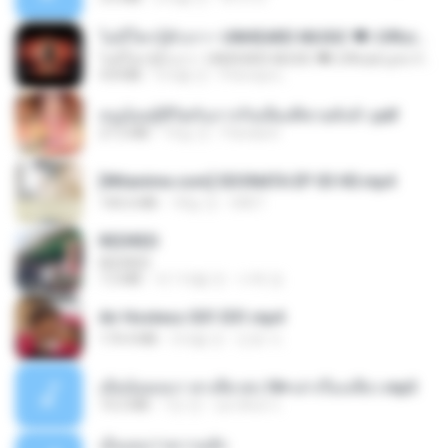
ไม่มีใครรู้ตัวเรา– UNHEARD MUSIC 🖤| Official Lyric Video | เพลงสู้ชีวิต
ไม่มีใครรู้ตัวเรา– UNHEARD MUSIC 🖤| Official Lyric Video | เพลงสู้ชีวิต
4.8 MB
3개월 전
Peeraya L.
หนูน้อยสู้ชีวิตกับภารกิจเลี้ยงพี่ชายทั้งห้า.pdf
27.2 MB
16일 전
Pandarin
[Witanime.com] SDONATA EP 03 HD.mp4
140.6 MB
18일 전
GRET
REDRED
REDRED
7.2 MB
약 1개월 전
수혁 장.
Air Hostess S01 E01.mp4
174.4 MB
3개월 전
민호 이.
เมียน้อยเหงา พาเสียวค่ะ18+เล่าเรื่องเสียว.mp3
14.2 MB
7년 전
อมรพันธ์ จ.
เอิ้นเธอว่าความฮัก