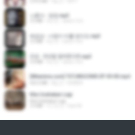
279.0 MB
9일 전
DRTY
나훈아 - 영영.mp3
3.5 MB
4년 전
castor-trot
배금성 - 사랑이 비를 맞아요.mp3
3.5 MB
4년 전
castor-trot
진성 - 천년을 빌려준다면.mp3
3.4 MB
4년 전
castor-trot
[Witanime.com] TSTJWGCDMS EP 05 HD.mp4
423.2 MB
8일 전
DOMISR
Kita Usahakan Lagi
Kita Usahakan Lagi
3.3 MB
약 1년 전
Fazri M.