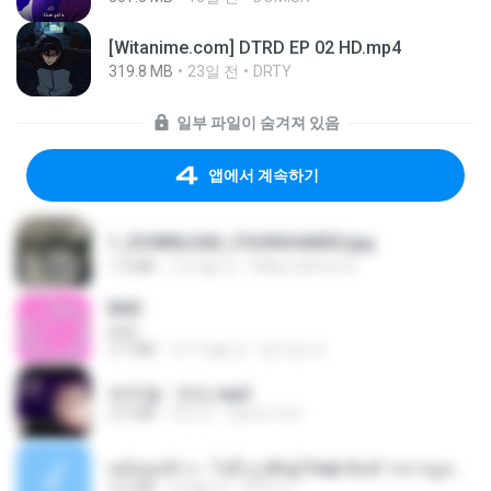
[Witanime.com] DTRD EP 02 HD.mp4
319.8 MB
23일 전
DRTY
일부 파일이 숨겨져 있음
앱에서 계속하기
1_DOWNLOAD_FOURSHARED.jpg
1.9 MB
12개월 전
Wtlprodthree A.
BAD
BAD
3.7 MB
약 1개월 전
문지영 여.
박우철 - 연모.mp3
3.5 MB
4년 전
castor-trot
หม้อหุงข้าว - โจอี้ ภูวศิษฐ์ Feat.พั้นช์ วรกาญจน์-315237.mp3
3.6 MB
2개월 전
จิ๊กโก๋ ส.