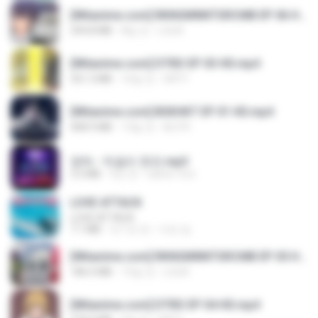
[Witanime.com] RKNGMNNTSRCMB EP 06 HD.mp4
294.8 MB
8일 전
LOLKI
[Witanime.com] DTRD EP 03 HD.mp4
321.3 MB
16일 전
DRTY
[Witanime.com] BSKHKT EP 01 HD.mp4
408.9 MB
13일 전
BLITR
영탁 - 막걸리 한잔.mp3
3.2 MB
3년 전
castor-trot
LOVE ATTACK
LOVE ATTACK
7.1 MB
약 1년 전
지빈 임.
[Witanime.com] RKNGMNNTSRCMB EP 05 HD.mp4
186.0 MB
15일 전
LOLKI
[Witanime.com] DTRD EP 04 HD.mp4