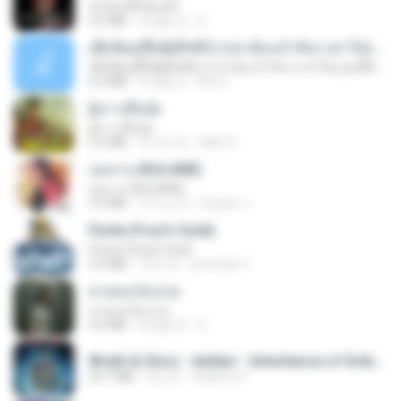
ฉันมันก็ดีได้แค่นี้
4.2 MB
9개월 전
D
ເຊົາຮ້ອງເຖົ້າຊິເອົາທໍ່ໃດ (เซาฮ้องเถ้าสิเอาเท่าใด) ບຸນເກີດ ຫນູຫ່ວງ ft. ໂສພາ ຈຸນທະລາ
ເຊົາຮ້ອງເຖົ້າຊິເອົາທໍ່ໃດ (เซาฮ้องเถ้าสิเอาเท่าใด) ບຸນເກີດ ຫນູຫ່ວງ ft. ໂສພາ ຈຸນທະລາ
6.0 MB
2개월 전
But G.
ผู้บ่าวเสื้อปุ๋ย
ผู้บ่าวเสื้อปุ๋ย
5.2 MB
약 1년 전
Mith 9.
กุหลาบ (KULARB)
กุหลาบ (KULARB)
5.9 MB
약 1년 전
Suwan J.
Pyrite (Fool's Gold)
Pyrite (Fool's Gold)
3.4 MB
12년 전
princess Y.
สายลมเจ็บปวด
สายลมเจ็บปวด
4.0 MB
8개월 전
D
Wrath & Glory - Aeldari - Inheritance of Embers.pdf
53.7 MB
2년 전
federico f