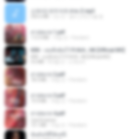
신유리) 유두자위 A to Z.mp3
256.6 MB
2년 전
좀비고4인커플 좀.
สาปสมรส 1.pdf
112.4 MB
16일 전
Pandarin
KRK - เธอทิ้งฉันไว้ Ft.N/A , HK [Official MV]
KRK - เธอทิ้งฉันไว้ Ft.N/A , HK [Official MV]
4.6 MB
8개월 전
นวมินทร์
สาปสมรส 2.pdf
78.3 MB
16일 전
Pandarin
สาปสมรส 3.pdf
73.4 MB
16일 전
Pandarin
สาปสมรส 4.pdf
CamScanner
73.1 MB
16일 전
Pandarin
ฉันมันก็ดีได้แค่นี้