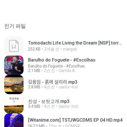
인기 파일
Tomodachi Life Living the Dream [NSP].torrent
252 KB
2개월 전
margob
Barulho do Foguete - #Escolhas
Barulho do Foguete - #Escolhas
2.1 MB
2년 전
Camila A.
김용임 - 흙에 살리라.mp3
2.8 MB
4년 전
castor-trot
진성 - 보릿고개.mp3
3.4 MB
4년 전
castor-trot
[Witanime.com] TSTJWGCDMS EP 04 HD.mp4
567.0 MB
15일 전
DOMISR