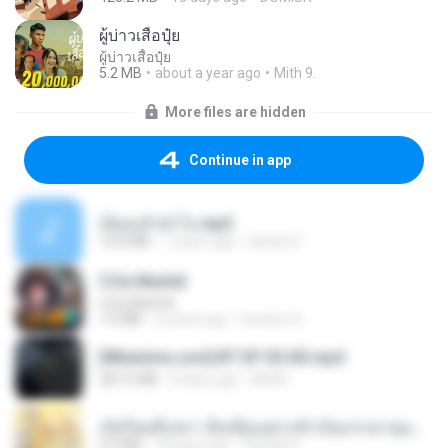
ผู้บ่าวเสื้อปุ๋ย
ผู้บ่าวเสื้อปุ๋ย
5.2 MB
about a year ago
Mith 9.
More files are hidden
Continue in app
เงี่ยนแล้วทำไง.mp3
10.8 MB
7 years ago
lambcr2 ..
5 Da Manhã
5 Da Manhã
7.0 MB
2 years ago
leandro A.
[Witanime.com] BT EP 05 HD.mp4
287.6 MB
8 days ago
BAXK
เกิดใหม่อีกครา อี๋เหนียงอย่างข้าเป็นภรรยาขุนนาง 1_ST.pdf
4.9 MB
18 days ago
Pandarin