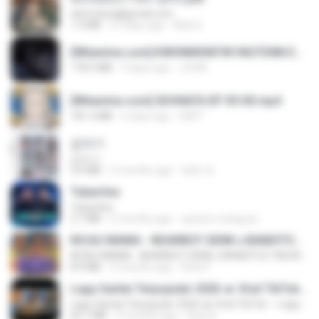
tanmobza@gmail.com
1.4 MB
27 days ago
Mob K.
[Witanime.com] KWONMSNITIK1NGTDNN EP 05 HD.mp4
178.3 MB
9 days ago
JUVIA
[Witanime.com] SDONATA EP 05 HD.mp4
181.2 MB
6 days ago
GRET
갑자기
갑자기
3.0 MB
2 months ago
복희 박.
Tubarões
Tubarões
2.7 MB
6 months ago
aandre.rodrigues
KICAU MANIA - NDARBOY GENK x BANDITOZ YAOW 86 (OFFICIAL LYRIC VIDEO) GAS POL NDANGAK
KICAU MANIA - NDARBOY GENK x BANDITOZ YAOW 86 (OFFICIAL LYRIC VIDEO) GAS POL NDANGAK
8.9 MB
3 months ago
Rina P.
Lagu Santai Terpopuler 2026 🔥 Viral TikTok — Lagu Pop Indonesia Terbaru & Paling Hits 2026
Lagu Santai Terpopuler 2026 🔥 Viral TikTok — Lagu Pop Indonesia Terbaru & Paling Hits 2026
65.1 MB
3 months ago
Azis N.