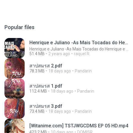
Popular files
Henrique e Juliano -As Mais Tocadas do Henrique e Juliano 2021 -Top Sertanejo 2021,Cd Completo 2021
Henrique e Juliano -As Mais Tocadas do Henrique e Juliano 2021 -Top Sertanejo 2021,Cd Completo 2021
51.4 MB
2 years ago
raquel R.
สาปสมรส 2.pdf
78.3 MB
18 days ago
Pandarin
สาปสมรส 1.pdf
112.4 MB
18 days ago
Pandarin
สาปสมรส 3.pdf
73.4 MB
18 days ago
Pandarin
[Witanime.com] TSTJWGCDMS EP 05 HD.mp4
423.2 MB
10 days ago
DOMISR