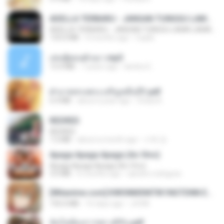
ADELLA TERBARU - JANGAN TUNGGU LAMA LAMA - GELAS RETAK - OM ADELLA FULL ALBUM TERBARU 2026
ADELLA TERBARU - JANGAN TUNGGU LAMA LAMA - GELAS RETAK - OM ADELLA FULL ALBUM TERBARU 2026
133.0 MB
4 months ago
Cuplis
เล่นชู้ตอนผัวเมา.mp3
13.4 MB
7 years ago
lambcr2 ..
ฝ่าบาททรงพระเจริญหมื่นปี1.pdf
6.4 MB
about a year ago
Orasa K.
REDRED
REDRED
7.2 MB
about a month ago
수혁 장.
Apaga Apaga Apaga (Ao Vivo)
Apaga Apaga Apaga (Ao Vivo)
3.0 MB
6 months ago
aandre.rodrigues
[Witanime.com] KWONMSNITIK1NGTDNN EP 04 HD.mp4
192.0 MB
16 days ago
JUVIA
ฉันไม่ต้องการพร สุจิรัน.pdf