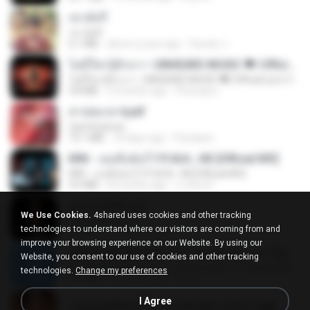
เขามัทรี
เขามัทรี
6.1 MB
about a year ago
Suwan J.
ไม่มีใครรู้ตัวเรา– UNHEARD MUSIC 🖤| Official Lyric Video | เพลงสู้ชีวิต
ไม่มีใครรู้ตัวเรา– UNHEARD MUSIC 🖤| Official Lyric Video | เพลงสู้ชีวิต
4.8 MB
3 months ago
Peeraya L.
สาปสมรส 4.pdf
CamScanner
73.1 MB
18 days ago
Pandarin
KRK - เธอทิ้งฉันไว้ Ft.N/A , HK [Official MV]
KRK - เธอทิ้งฉันไว้ Ft.N/A , HK [Official MV]
4.6 MB
8 months ago
นวมินทร์
ฉันมันก็ดีได้แค่นี้
We Use Cookies.
4shared uses cookies and other tracking
ฉันมันก็ดีได้แค่นี้
technologies to understand where our visitors are coming from and
4.2 MB
9 months ago
D
improve your browsing experience on our Website. By using our
ເຊົາຮ້ອງເຖົ້າຊິເອົາທໍ່ໃດ (เซาฮ้องเถ้าสิเอาเท่าใด) ບຸນເກີດ ຫນູຫ່ວງ ft. ໂສພາ ຈຸນທະລາ
Website, you consent to our use of cookies and other tracking
ເຊົາຮ້ອງເຖົ້າຊິເອົາທໍ່ໃດ (เซาฮ้องเถ้าสิเอาเท่าใด) ບຸນເກີດ ຫນູຫ່ວງ ft. ໂສພາ ຈຸນທະລາ
technologies.
Change my preferences
6.0 MB
2 months ago
But G.
I Agree
หนูน้อยสู้ชีวิตกับภารกิจเลี้ยงพี่ชายทั้งห้า.pdf