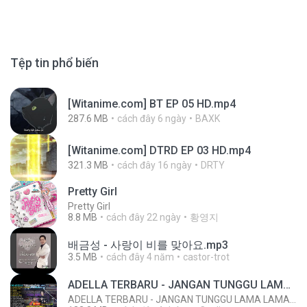
Tệp tin phổ biến
[Witanime.com] BT EP 05 HD.mp4
287.6 MB
cách đây 6 ngày
BAXK
[Witanime.com] DTRD EP 03 HD.mp4
321.3 MB
cách đây 16 ngày
DRTY
Pretty Girl
Pretty Girl
8.8 MB
cách đây 22 ngày
황영지
배금성 - 사랑이 비를 맞아요.mp3
3.5 MB
cách đây 4 năm
castor-trot
ADELLA TERBARU - JANGAN TUNGGU LAMA LAMA - GELAS RETAK - OM ADELLA FULL ALBUM TERBARU 2026
ADELLA TERBARU - JANGAN TUNGGU LAMA LAMA - GELAS RETAK - OM ADELLA FULL ALBUM TERBARU 2026