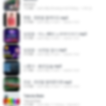
REDRED
7.2 MB
cách đây khoảng một tháng
수혁 장.
현철 - 청춘을 돌려다오.mp3
3.3 MB
cách đây 4 năm
castor-trot
임영웅 - 어느 60대 노부부이야기.mp3
4.6 MB
cách đây 4 năm
castor-trot
임영웅 - 보랏빛 엽서.mp3
4.4 MB
cách đây 4 năm
castor-trot
나훈아 - 붉은입술.mp3
3.1 MB
cách đây 4 năm
castor-trot
진성 - 천년을 빌려준다면.mp3
3.4 MB
cách đây 4 năm
castor-trot
Tabola Bale
Tabola Bale
4.4 MB
cách đây 11 tháng
Hamdi U.