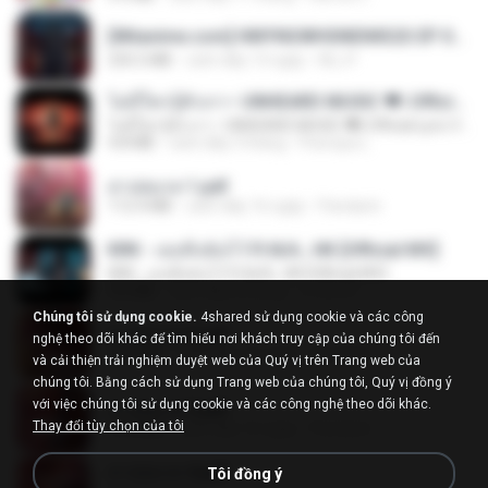
[Witanime.com] HMYNGWHSNIDMS2S EP 04 HD.mp4
235.5 MB
cách đây 13 ngày
KILJY
ไม่มีใครรู้ตัวเรา– UNHEARD MUSIC 🖤| Official Lyric Video | เพลงสู้ชีวิต
ไม่มีใครรู้ตัวเรา– UNHEARD MUSIC 🖤| Official Lyric Video | เพลงสู้ชีวิต
4.8 MB
cách đây 3 tháng
Peeraya L.
สาปสมรส 1.pdf
112.4 MB
cách đây 16 ngày
Pandarin
KRK - เธอทิ้งฉันไว้ Ft.N/A , HK [Official MV]
KRK - เธอทิ้งฉันไว้ Ft.N/A , HK [Official MV]
4.6 MB
cách đây 8 tháng
นวมินทร์
Chúng tôi sử dụng cookie.
4shared sử dụng cookie và các công
สาปสมรส 2.pdf
nghệ theo dõi khác để tìm hiểu nơi khách truy cập của chúng tôi đến
78.3 MB
cách đây 16 ngày
Pandarin
và cải thiện trải nghiệm duyệt web của Quý vị trên Trang web của
chúng tôi. Bằng cách sử dụng Trang web của chúng tôi, Quý vị đồng ý
với việc chúng tôi sử dụng cookie và các công nghệ theo dõi khác.
สาปสมรส 3.pdf
Thay đổi tùy chọn của tôi
73.4 MB
cách đây 16 ngày
Pandarin
สาปสมรส 4.pdf
Tôi đồng ý