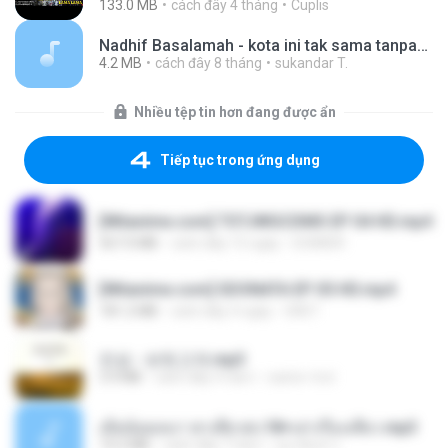
133.0 MB
cách đây 4 tháng
Cuplis
Nadhif Basalamah - kota ini tak sama tanpamu (Official Lyric Video).mp3
4.2 MB
cách đây 8 tháng
sukandar T.
Nhiều tệp tin hơn đang được ẩn
Tiếp tục trong ứng dụng
[Witanime.com] TSTJWGCDMS EP 04 HD.mp4
567.0 MB
cách đây 15 ngày
DOMISR
[Witanime.com] SDONATA EP 05 HD.mp4
181.2 MB
cách đây 4 ngày
GRET
진성 - 보릿고개.mp3
3.4 MB
cách đây 4 năm
castor-trot
เมียน้อยเหงา พาเสียวค่ะ18+เล่าเรื่องเสียว.mp3
14.2 MB
cách đây 7 năm
อมรพันธ์ จ.