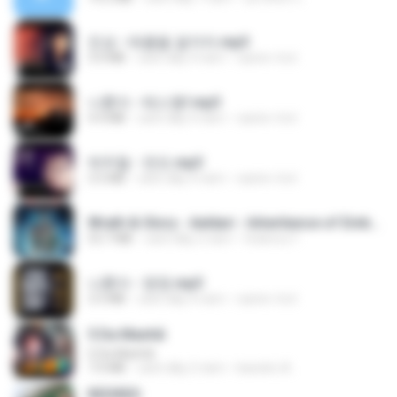
진성 - 태클을 걸지마.mp3
3.0 MB
cách đây 4 năm
castor-trot
나훈아 - 테스형!.mp3
4.4 MB
cách đây 4 năm
castor-trot
박우철 - 연모.mp3
3.5 MB
cách đây 4 năm
castor-trot
Wrath & Glory - Aeldari - Inheritance of Embers.pdf
53.7 MB
cách đây 2 năm
federico f
나훈아 - 영영.mp3
3.5 MB
cách đây 4 năm
castor-trot
5 Da Manhã
5 Da Manhã
7.0 MB
cách đây 2 năm
leandro A.
REDRED