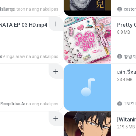
4shared
2 mga taon na ang nakalipas
castor
NATA EP 03 HD.mp4
Pretty G
8.8 MB
ed
19 mga araw na ang nakalipas
황영
เล่าเรื
33.4 MB
2 mga buwan na ang nakalipas
SnapTube Audio
TNP2 
[Witan
219.5 MB