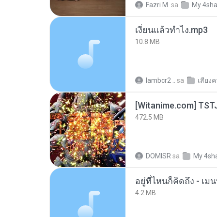
Fazri M.
sa
My 4sha
เงี่ยนแล้วทำไง.mp3
10.8 MB
lambcr2 ..
sa
เสียง
472.5 MB
DOMISR
sa
My 4sh
อยู่ที่ไหนก็คิดถึง - 
4.2 MB