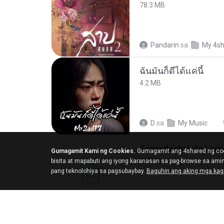
78.3 MB
Pandarin
sa
My 4s
ฉันมันก็ดีได้แค่นี้
4.2 MB
D
sa
My Music
Gumagamit Kami ng Cookies.
Gumagamit ang 4shared ng coo
252 KB
bisita at mapabuti ang iyong karanasan sa pag-browse sa am
pang teknolohiya sa pagsubaybay.
Baguhin ang aking mga ka
margob
sa
My 4sh