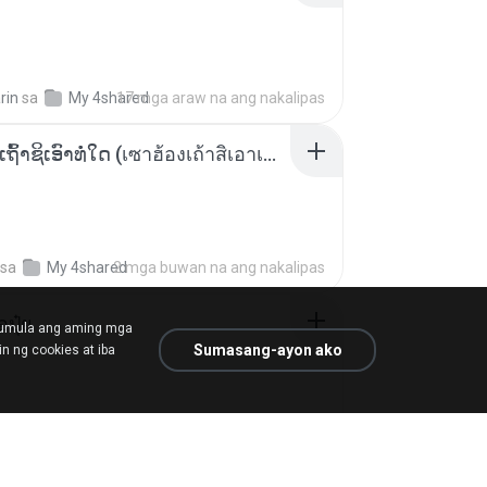
rin
sa
My 4shared
17 mga araw na ang nakalipas
ເຊົາຮ້ອງເຖົ້າຊິເອົາທໍ່ໃດ (เซาฮ้องเถ้าสิเอาเท่าใด) ບຸນເກີດ ຫນູຫ່ວງ ft. ໂສພາ ຈຸນທະລາ
sa
My 4shared
2 mga buwan na ang nakalipas
้อปุ๋ย
mumula ang aming mga
Sumasang-ayon ako
n ng cookies at iba
.
sa
Liked tracks
isang taon na ang nakalipas