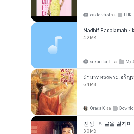
castor-trot
sa
LHR
4.2 MB
sukandar T.
sa
My 
ฝ่าบาททรงพระเจริญหม
6.4 MB
Orasa K.
sa
Downlo
진성 - 태클을 걸지마.
3.0 MB