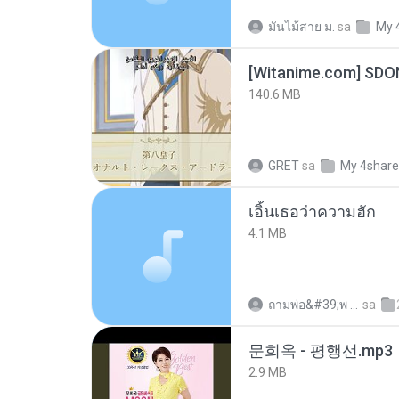
มันไม้สาย ม.
sa
My 
[Witanime.com] SDO
140.6 MB
GRET
sa
My 4shar
เอิ้นเธอว่าความฮัก
4.1 MB
ถามพ่อ&#39;พ ม.
sa
문희옥 - 평행선.mp3
2.9 MB