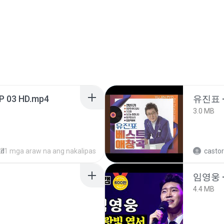
EP 03 HD.mp4
유진표 
3.0 MB
ed
21 mga araw na ang nakalipas
castor
임영웅 
4.4 MB