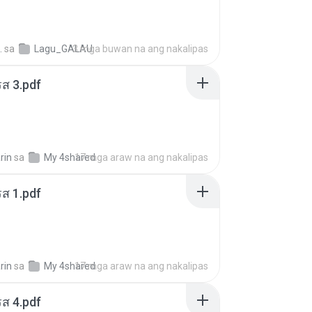
.
sa
Lagu_GALAU
3 mga buwan na ang nakalipas
ส 3.pdf
rin
sa
My 4shared
17 mga araw na ang nakalipas
ส 1.pdf
rin
sa
My 4shared
17 mga araw na ang nakalipas
ส 4.pdf