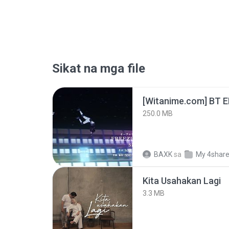
Sikat na mga file
[Witanime.com] BT 
250.0 MB
BAXK
sa
My 4shar
Kita Usahakan Lagi
3.3 MB