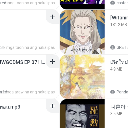
red
isang taon na ang nakalipas
castor
[Witan
181.2 MB
ควร
7 mga taon na ang nakalipas
GRET
[Witanime.com] TSTJWGCDMS EP 07 HD.mp4
4.9 MB
ared
2 mga araw na ang nakalipas
Panda
เมนทอล.mp3
나훈아 -
3.5 MB