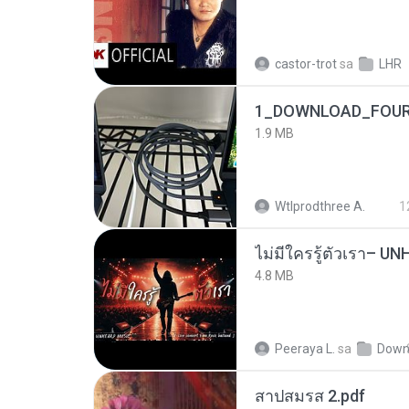
castor-trot
sa
LHR
1_DOWNLOAD_FOUR
1.9 MB
Wtlprodthree A.
1
4.8 MB
Peeraya L.
sa
Down
สาปสมรส 2.pdf