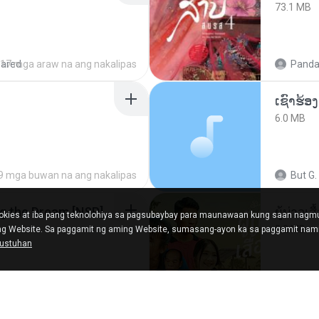
73.1 MB
hared
17 mga araw na ang nakalipas
Panda
6.0 MB
9 mga buwan na ang nakalipas
But G.
Tomodachi Life Living the Dream [NSP].torrent
ผู้บ่าวเสื
kies at iba pang teknolohiya sa pagsubaybay para maunawaan kung saan nag
5.2 MB
ing Website. Sa paggamit ng aming Website, sumasang-ayon ka sa paggamit nami
gustuhan
ared
2 mga buwan na ang nakalipas
Mith 9