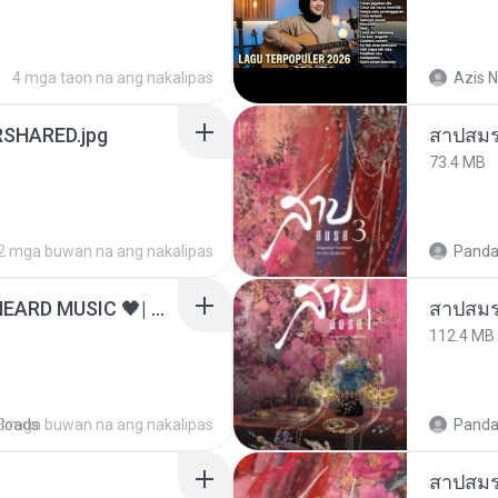
4 mga taon na ang nakalipas
Azis N
SHARED.jpg
สาปสมร
73.4 MB
2 mga buwan na ang nakalipas
Panda
ไม่มีใครรู้ตัวเรา– UNHEARD MUSIC 🖤| Official Lyric Video | เพลงสู้ชีวิต
สาปสมร
112.4 MB
loads
3 mga buwan na ang nakalipas
Panda
สาปสมร