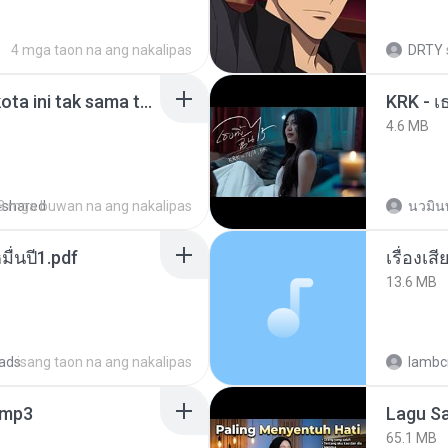
4 mga taon na ang nakalipas
DRTY
Nadhif Basalamah - kota ini tak sama tanpamu (Official Lyric Video).mp3
4.6 MB
4shared
8 mga buwan na ang nakalipas
นวมิน
ื่นปี1.pdf
เรื่องเ
13.6 MB
ads
isang taon na ang nakalipas
lambcr
mp3
65.1 MB