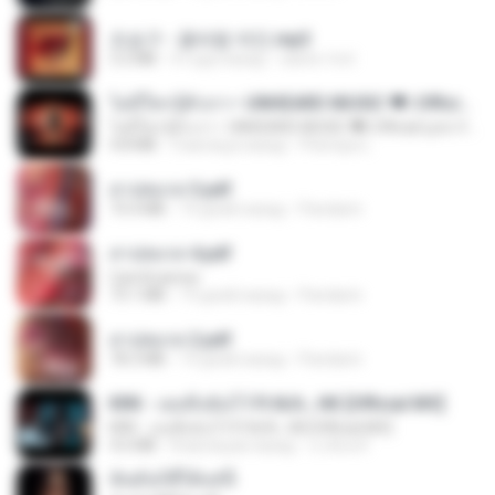
조승구 - 꽃바람 여인.mp3
3.2 MB
4 года назад
castor-trot
ไม่มีใครรู้ตัวเรา– UNHEARD MUSIC 🖤| Official Lyric Video | เพลงสู้ชีวิต
ไม่มีใครรู้ตัวเรา– UNHEARD MUSIC 🖤| Official Lyric Video | เพลงสู้ชีวิต
4.8 MB
3 месяца назад
Peeraya L.
สาปสมรส 3.pdf
73.4 MB
19 дней назад
Pandarin
สาปสมรส 4.pdf
CamScanner
73.1 MB
19 дней назад
Pandarin
สาปสมรส 2.pdf
78.3 MB
19 дней назад
Pandarin
KRK - เธอทิ้งฉันไว้ Ft.N/A , HK [Official MV]
KRK - เธอทิ้งฉันไว้ Ft.N/A , HK [Official MV]
4.6 MB
8 месяцев назад
นวมินทร์
ฉันมันก็ดีได้แค่นี้