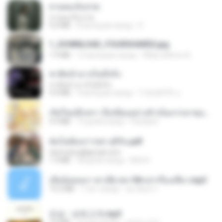
สายลมเจ็บปวด
สายลมเจ็บปวด
4.0 MB
8 месяцев назад
D
1_DOWNLOAD_FOURSHARED.jpg
1.9 MB
12 месяцев назад
Wtlprodthree A.
ชาติหน้าอาจไม่มีจริง
ชาติหน้าอาจไม่มีจริง
4.4 MB
9 месяцев назад
ไวลุ้น&#39; อ.
เกิดใหม่อีกครา อี๋เหนียงอย่างข้าเป็นภรรยาขุนนาง 1_ST.pdf
4.9 MB
19 дней назад
Pandarin
ฉันไม่ต้องการพร สุจิรัน.pdf
tanmobza@gmail.com
1.4 MB
28 дней назад
Mob K.
เมียน้อยเหงา พาเสียวค่ะ18+เล่าเรื่องเสียว.mp3
14.2 MB
7 лет назад
อมรพันธ์ จ.
진성 - 보릿고개.mp3