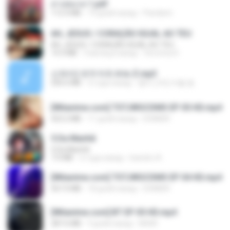
สาปสมรส 1.pdf
112.4 MB
19 дней назад
Pandarin
AH, JESUS / CORAÇÃO IGUAL AO TEU
AH, JESUS / CORAÇÃO IGUAL AO TEU
14.3 MB
3 месяца назад
Veronica D.
신유리) 유두자위 A to Z.mp3
256.6 MB
2 года назад
좀비고4인커플 좀.
[Witanime.com] TSTJWGCDMS EP 05 HD.mp4
423.2 MB
11 дней назад
DOMISR
5 Da Manhã
5 Da Manhã
7.0 MB
2 года назад
leandro A.
[Witanime.com] TSTJWGCDMS EP 04 HD.mp4
567.0 MB
18 дней назад
DOMISR
[Witanime.com] BT EP 05 HD.mp4
287.6 MB
9 дней назад
BAXK