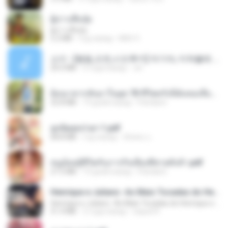
ผู้บ่าวเสื้อปุ๋ย
ผู้บ่าวเสื้อปุ๋ย
5.2 MB
год назад
Mith 9.
소이 - [펨돔,오컨,시오후키] 자기야, 미쳐볼래 #남성향 #ASMR #펨돔 #여공남수 #19금.mp3
20.0 MB
2 года назад
Jin
ย้อนเวลากลับมาในยุค 70 ชีวิตครั้งนี้ฉันขอเลือกเอง จบ.pdf
32.8 MB
19 дней назад
Pandarin
ฮูหยิuสุดป่วuฯ 1.pdf
68.8 MB
год назад
ณิชพน แ.
หนูน้อยสู้ชีวิตกับภารกิจเลี้ยงพี่ชายทั้งห้า.pdf
27.2 MB
19 дней назад
Pandarin
Henrique e Juliano -As Mais Tocadas do Henrique e Juliano 2021 -Top Sertanejo 2021,Cd Completo 2021
Henrique e Juliano -As Mais Tocadas do Henrique e Juliano 2021 -Top Sertanejo 2021,Cd Completo 2021
51.4 MB
2 года назад
raquel R.