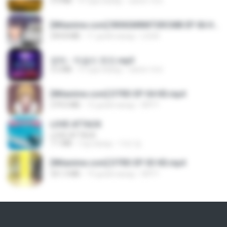
3.4 MB
4 года назад
castor-trot
[Witanime.com] RKNGMNNTSRCMB EP 06 HD.mp4
294.8 MB
11 дней назад
LOLKI
영탁 - 막걸리 한잔.mp3
3.2 MB
3 года назад
castor-trot
[Witanime.com] DTRD EP 04 HD.mp4
279.0 MB
12 дней назад
DRTY
LOVE ATTACK
LOVE ATTACK
7.1 MB
год назад
지빈 임.
[Witanime.com] DTRD EP 03 HD.mp4
321.3 MB
19 дней назад
DRTY