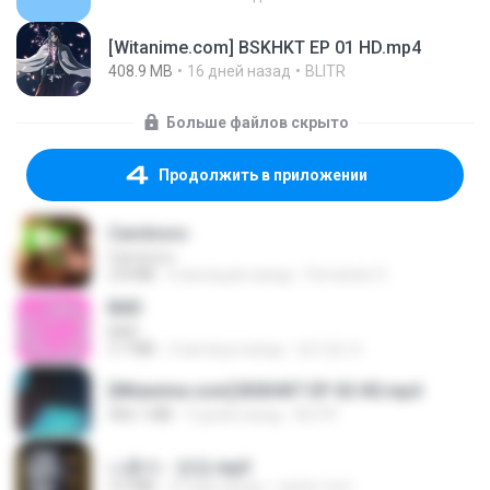
[Witanime.com] BSKHKT EP 01 HD.mp4
408.9 MB
16 дней назад
BLITR
Больше файлов скрыто
Продолжить в приложении
Carnívoro
Carnívoro
2.8 MB
6 месяцев назад
Fernando O.
BAD
BAD
3.7 MB
2 месяца назад
문지영 여.
[Witanime.com] BSKHKT EP 02 HD.mp4
406.1 MB
9 дней назад
BLITR
나훈아 - 영영.mp3
3.5 MB
4 года назад
castor-trot