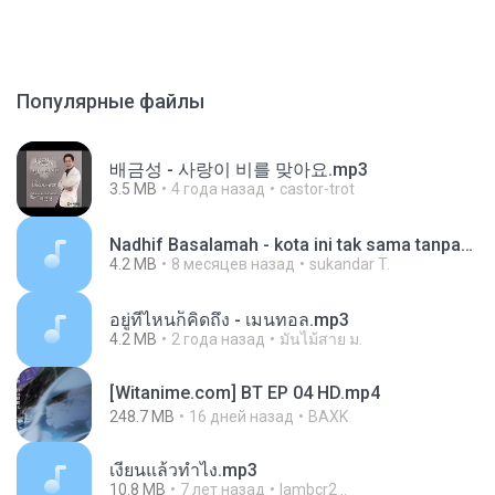
Популярные файлы
배금성 - 사랑이 비를 맞아요.mp3
3.5 MB
4 года назад
castor-trot
Nadhif Basalamah - kota ini tak sama tanpamu (Official Lyric Video).mp3
4.2 MB
8 месяцев назад
sukandar T.
อยู่ที่ไหนก็คิดถึง - เมนทอล.mp3
4.2 MB
2 года назад
มันไม้สาย ม.
[Witanime.com] BT EP 04 HD.mp4
248.7 MB
16 дней назад
BAXK
เงี่ยนแล้วทำไง.mp3
10.8 MB
7 лет назад
lambcr2 ..