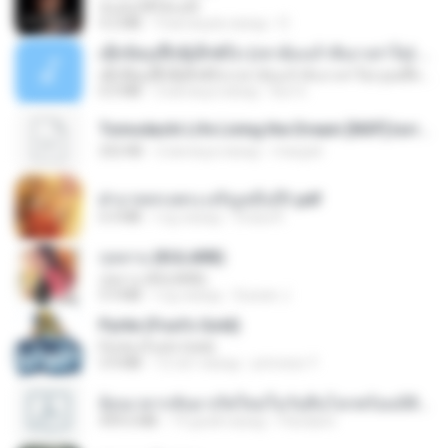
ฉันมันก็ดีได้แค่นี้
4.2 MB
9 месяцев назад
D
ເຊົາຮ້ອງເຖົ້າຊິເອົາທໍ່ໃດ (เซาฮ้องเถ้าสิเอาเท่าใด) ບຸນເກີດ ຫນູຫ່ວງ ft. ໂສພາ ຈຸນທະລາ
ເຊົາຮ້ອງເຖົ້າຊິເອົາທໍ່ໃດ (เซาฮ้องเถ้าสิเอาเท่าใด) ບຸນເກີດ ຫນູຫ່ວງ ft. ໂສພາ ຈຸນທະລາ
6.0 MB
2 месяца назад
But G.
Tomodachi Life Living the Dream [NSP].torrent
252 KB
2 месяца назад
margob
ฝ่าบาททรงพระเจริญหมื่นปี1.pdf
6.4 MB
год назад
Orasa K.
กุหลาบ (KULARB)
กุหลาบ (KULARB)
5.9 MB
год назад
Suwan J.
Pyrite (Fool's Gold)
Pyrite (Fool's Gold)
3.4 MB
12 лет назад
princess Y.
ย้อนเวลากลับมาเกิดใหม่ในวันสิ้นโลกพร้อมมิติส่วนตัว 1-443 [จบ] - 揍趴长颈鹿.pdf
499.6 MB
19 дней назад
Pandarin