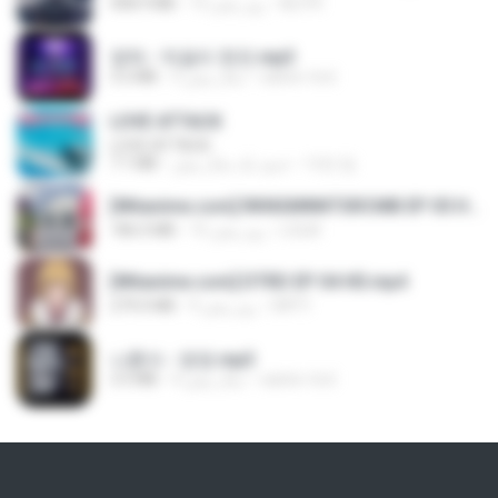
408.9 MB
13 روز پیش
BLITR
영탁 - 막걸리 한잔.mp3
3.2 MB
3 سال پیش
castor-trot
LOVE ATTACK
LOVE ATTACK
7.1 MB
حدود یک سال پیش
지빈 임.
[Witanime.com] RKNGMNNTSRCMB EP 05 HD.mp4
186.0 MB
15 روز پیش
LOLKI
[Witanime.com] DTRD EP 04 HD.mp4
279.0 MB
9 روز پیش
DRTY
나훈아 - 영영.mp3
3.5 MB
4 سال پیش
castor-trot