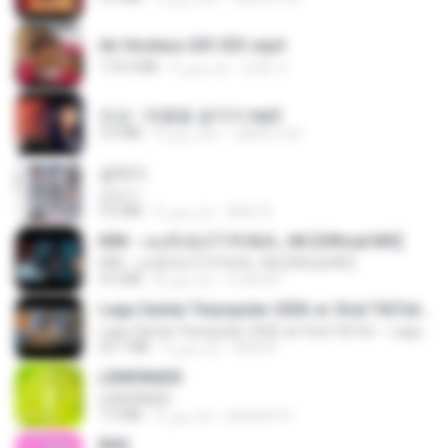
Air Hostess S01 E01.mp4
174.4 MB
3 ماه پیش
민호 이.
진성 - 태클을 걸지마.mp3
3.0 MB
4 سال پیش
castor-trot
갑자기
갑자기
3.0 MB
2 ماه پیش
복희 박.
KRK - เธอทิ้งฉันไว้ Ft.N/A , HK [Official MV]
KRK - เธอทิ้งฉันไว้ Ft.N/A , HK [Official MV]
4.6 MB
8 ماه پیش
นวมินทร์
Lagu Santai Terpopuler 2026 🔥 Viral TikTok — Lagu Pop Indonesia Terbaru & Paling Hits 2026
Lagu Santai Terpopuler 2026 🔥 Viral TikTok — Lagu Pop Indonesia Terbaru & Paling Hits 2026
65.1 MB
3 ماه پیش
Azis N.
LEMONADE
LEMONADE
7.5 MB
2 ماه پیش
yasmim O.
BAD