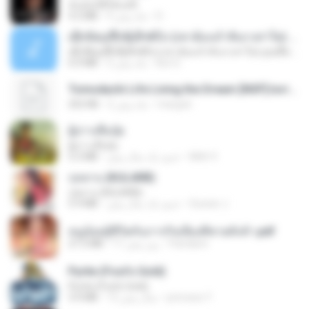
ฉันมันก็ดีได้แค่นี้
4.2 MB
9 ماه پیش
D
ເຊົາຮ້ອງເຖົ້າຊິເອົາທໍ່ໃດ (เซาฮ้องเถ้าสิเอาเท่าใด) ບຸນເກີດ ຫນູຫ່ວງ ft. ໂສພາ ຈຸນທະລາ
ເຊົາຮ້ອງເຖົ້າຊິເອົາທໍ່ໃດ (เซาฮ้องเถ้าสิเอาเท่าใด) ບຸນເກີດ ຫນູຫ່ວງ ft. ໂສພາ ຈຸນທະລາ
6.0 MB
2 ماه پیش
But G.
Tomodachi Life Living the Dream [NSP].torrent
252 KB
2 ماه پیش
margob
ผู้บ่าวเสื้อปุ๋ย
ผู้บ่าวเสื้อปุ๋ย
5.2 MB
حدود یک سال پیش
Mith 9.
กุหลาบ (KULARB)
กุหลาบ (KULARB)
5.9 MB
حدود یک سال پیش
Suwan J.
หนูน้อยสู้ชีวิตกับภารกิจเลี้ยงพี่ชายทั้งห้า.pdf
27.2 MB
17 روز پیش
Pandarin
Pyrite (Fool's Gold)
Pyrite (Fool's Gold)
3.4 MB
12 سال پیش
princess Y.