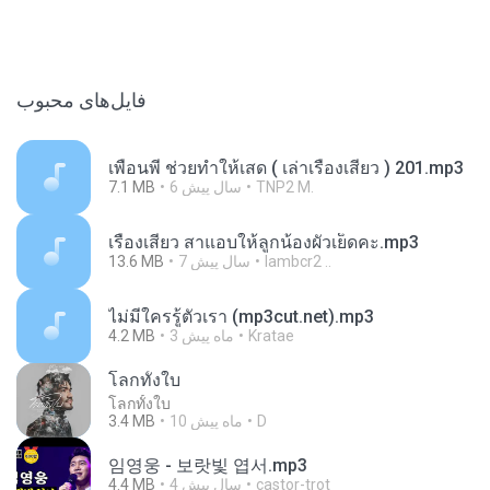
فایل‌های محبوب
เพื่อนพี่ ช่วยทำให้เสด ( เล่าเรื่องเสียว ) 201.mp3
7.1 MB
6 سال پیش
TNP2 M.
เรื่องเสียว สาแอบให้ลูกน้องผัวเย็ดคะ.mp3
13.6 MB
7 سال پیش
lambcr2 ..
ไม่มีใครรู้ตัวเรา (mp3cut.net).mp3
4.2 MB
3 ماه پیش
Kratae
โลกทั้งใบ
โลกทั้งใบ
3.4 MB
10 ماه پیش
D
임영웅 - 보랏빛 엽서.mp3
4.4 MB
4 سال پیش
castor-trot