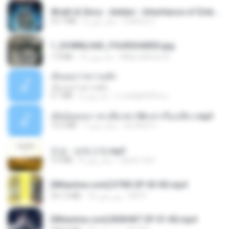
Wrath & Glory - Aeldari - Inheritance of Embers.pdf
53.7 MB
2 سال پیش
federico f
1_DOWNLOAD_FOURSHARED.jpg
1.9 MB
12 ماه پیش
Wtlprodthree A.
เอิ้นเธอว่าความฮัก
เอิ้นเธอว่าความฮัก
4.1 MB
2 ماه پیش
ถามพ่อ&#39;พ ม.
เมียน้อยเหงา พาเสียวค่ะ18+เล่าเรื่องเสียว.mp3
14.2 MB
7 سال پیش
อมรพันธ์ จ.
진성 - 보릿고개.mp3
3.4 MB
4 سال پیش
castor-trot
[Witanime.com] DTRD EP 03 HD.mp4
321.3 MB
16 روز پیش
DRTY
[Witanime.com] BSKHKT EP 01 HD.mp4