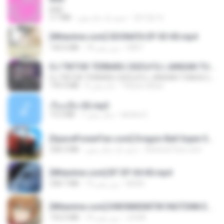
BAD
3.7 MB
حدود یک ماه پیش
문지영 여.
[Witanime.com] SDONATA EP 03 HD.mp4
140.6 MB
18 روز پیش
GRET
DJ TIKTOK TERBARU 2025🎵DJ JANGAN TUNGGU LAMA LAMA NANTI LAMA LAMA 🎵DJ SEDIA AKU SEBELUM HUJAN
DJ TIKTOK TERBARU 2025🎵DJ JANGAN TUNGGU LAMA LAMA NANTI LAMA LAMA 🎵DJ SEDIA AKU SEBELUM HUJAN
199.4 MB
6 ماه پیش
Yahya Lahiya
เรื่องเสียว92.mp3
19.2 MB
7 سال پیش
lambcr2 ..
[SpacePowerFan.com] Dragon Ball Super EP1 480p.mp4
208.3 MB
حدود یک سال پیش
AnimezToon.com
[Witanime.com] BT EP 04 HD.mp4
248.7 MB
13 روز پیش
BAXK
[Witanime.com] KWONMSNITIK1NGTDNN EP 04 HD.mp4
192.0 MB
14 روز پیش
JUVIA