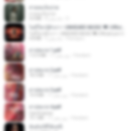
สายลมเจ็บปวด
สายลมเจ็บปวด
4.0 MB
8 ماه پیش
D
ไม่มีใครรู้ตัวเรา– UNHEARD MUSIC 🖤| Official Lyric Video | เพลงสู้ชีวิต
ไม่มีใครรู้ตัวเรา– UNHEARD MUSIC 🖤| Official Lyric Video | เพลงสู้ชีวิต
4.8 MB
3 ماه پیش
Peeraya L.
สาปสมรส 1.pdf
112.4 MB
17 روز پیش
Pandarin
สาปสมรส 2.pdf
78.3 MB
17 روز پیش
Pandarin
สาปสมรส 3.pdf
73.4 MB
17 روز پیش
Pandarin
สาปสมรส 4.pdf
CamScanner
73.1 MB
17 روز پیش
Pandarin
ฉันมันก็ดีได้แค่นี้