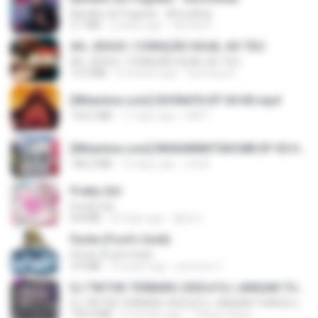
Barulho do Foguete - #Escolhas
2.1 MB
2 years ago
Camila A.
AH, JESUS / CORAÇÃO IGUAL AO TEU
AH, JESUS / CORAÇÃO IGUAL AO TEU
14.3 MB
3 months ago
Veronica D.
[Witanime.com] SDONATA EP 04 HD.mp4
154.5 MB
11 days ago
GRET
[Witanime.com] RKNGMNNTSRCMB EP 05 HD.mp4
186.0 MB
15 days ago
LOLKI
Pretty Girl
Pretty Girl
8.8 MB
23 days ago
황영지
Pyrite (Fool's Gold)
Pyrite (Fool's Gold)
3.4 MB
12 years ago
princess Y.
DJ TIKTOK TERBARU 2025🎵DJ JANGAN TUNGGU LAMA LAMA NANTI LAMA LAMA 🎵DJ SEDIA AKU SEBELUM HUJAN
DJ TIKTOK TERBARU 2025🎵DJ JANGAN TUNGGU LAMA LAMA NANTI LAMA LAMA 🎵DJ SEDIA AKU SEBELUM HUJAN
199.4 MB
6 months ago
Yahya Lahiya