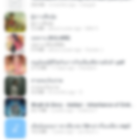
252 KB
2 months ago
margob
ผู้บ่าวเสื้อปุ๋ย
ผู้บ่าวเสื้อปุ๋ย
5.2 MB
about a year ago
Mith 9.
กุหลาบ (KULARB)
กุหลาบ (KULARB)
5.9 MB
about a year ago
Suwan J.
หนูน้อยสู้ชีวิตกับภารกิจเลี้ยงพี่ชายทั้งห้า.pdf
27.2 MB
17 days ago
Pandarin
สายลมเจ็บปวด
สายลมเจ็บปวด
4.0 MB
8 months ago
D
Wrath & Glory - Aeldari - Inheritance of Embers.pdf
53.7 MB
2 years ago
federico f
เมียน้อยเหงา พาเสียวค่ะ18+เล่าเรื่องเสียว.mp3
14.2 MB
7 years ago
อมรพันธ์ จ.