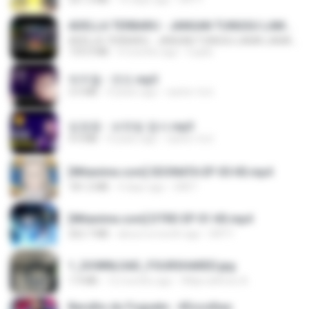
ADELLA TERBARU - JANGAN TUNGGU LAMA LAMA - GELAS RETAK - OM ADELLA FULL ALBUM TERBARU 2026
ADELLA TERBARU - JANGAN TUNGGU LAMA LAMA - GELAS RETAK - OM ADELLA FULL ALBUM TERBARU 2026
133.0 MB
4 months ago
Cuplis
박우철 - 연모.mp3
3.5 MB
4 years ago
castor-trot
임영웅 - 보랏빛 엽서.mp3
4.4 MB
4 years ago
castor-trot
[Witanime.com] SDONATA EP 05 HD.mp4
181.2 MB
4 days ago
GRET
[Witanime.com] DTRD EP 01 HD.mp4
262.7 MB
about a month ago
DRTY
1_DOWNLOAD_FOURSHARED.jpg
1.9 MB
12 months ago
Wtlprodthree A.
Barulho do Foguete - #Escolhas