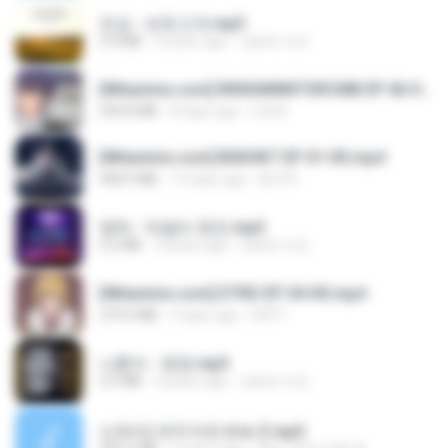
진성 - 보릿고개.mp3
3.4 MB
4 years ago
castor-trot
[Witanime.com] RKNGMNNTSRCMB EP 06 HD.mp4
294.8 MB
8 days ago
LOLKI
[Witanime.com] BSKHKT EP 01 HD.mp4
408.9 MB
13 days ago
BLITR
영탁 - 막걸리 한잔.mp3
3.2 MB
3 years ago
castor-trot
[Witanime.com] DTRD EP 04 HD.mp4
279.0 MB
9 days ago
DRTY
나훈아 - 영영.mp3
3.5 MB
4 years ago
castor-trot
신유리) 유두자위 A to Z.mp3