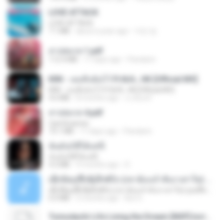
LOVE ATTACK
LOVE ATTACK
7.1 MB
about a year ago
지빈 임.
สาปสมรส 1.pdf
112.4 MB
17 days ago
Pandarin
KRK - เธอทิ้งฉันไว้ Ft.N/A , HK [Official MV]
KRK - เธอทิ้งฉันไว้ Ft.N/A , HK [Official MV]
4.6 MB
8 months ago
นวมินทร์
สาปสมรส 4.pdf
CamScanner
73.1 MB
17 days ago
Pandarin
ฉันมันก็ดีได้แค่นี้
ฉันมันก็ดีได้แค่นี้
4.2 MB
9 months ago
D
ເຊົາຮ້ອງເຖົ້າຊິເອົາທໍ່ໃດ (เซาฮ้องเถ้าสิเอาเท่าใด) ບຸນເກີດ ຫນູຫ່ວງ ft. ໂສພາ ຈຸນທະລາ
ເຊົາຮ້ອງເຖົ້າຊິເອົາທໍ່ໃດ (เซาฮ้องเถ้าสิเอาเท่าใด) ບຸນເກີດ ຫນູຫ່ວງ ft. ໂສພາ ຈຸນທະລາ
6.0 MB
2 months ago
But G.
Tomodachi Life Living the Dream [NSP].torrent