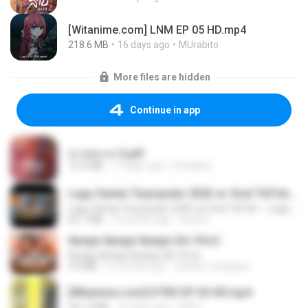
[Witanime.com] LNM EP 05 HD.mp4
218.6 MB
16 days ago
MUrabito
More files are hidden
Continue in app
สาปสมรส 3.pdf
73.4 MB
17 days ago
Pandarin
Lagu Santai Terpopuler 2026 🔥 Viral TikTok — Lagu Pop Indonesia Terbaru & Paling Hits 2026
Lagu Santai Terpopuler 2026 🔥 Viral TikTok — Lagu Pop Indonesia Terbaru & Paling Hits 2026
65.1 MB
3 months ago
Azis N.
Apaga Apaga Apaga (Ao Vivo)
Apaga Apaga Apaga (Ao Vivo)
3.0 MB
6 months ago
aandre.rodrigues
[Witanime.com] DTRD EP 03 HD.mp4
321.3 MB
16 days ago
DRTY