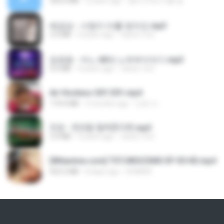
256.6 MB
2 years ago
좀비고4인커플 좀.
배금성 - 사랑이 비를 맞아요.mp3
3.5 MB
4 years ago
castor-trot
임영웅 - 어느 60대 노부부이야기.mp3
4.6 MB
4 years ago
castor-trot
Air Hostess S01 E01.mp4
174.4 MB
3 months ago
민호 이.
진성 - 천년을 빌려준다면.mp3
3.4 MB
4 years ago
castor-trot
[Witanime.com] TSTJWGCDMS EP 05 HD.mp4
423.2 MB
8 days ago
DOMISR