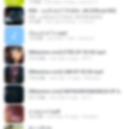
7.5 MB
cách đây 2 tháng
yasmim O.
KRK - เธอทิ้งฉันไว้ Ft.N/A , HK [Official MV]
KRK - เธอทิ้งฉันไว้ Ft.N/A , HK [Official MV]
4.6 MB
cách đây 8 tháng
นวมินทร์
เงี่ยนแล้วทำไง.mp3
10.8 MB
cách đây 7 năm
lambcr2 ..
[Witanime.com] DTRD EP 05 HD.mp4
219.5 MB
cách đây 4 ngày
DRTY
[Witanime.com] LNM EP 05 HD.mp4
218.6 MB
cách đây 19 ngày
MUrabito
[Witanime.com] HMYNGWHSNIDMS2S EP 05 HD.mp4
251.4 MB
cách đây 9 ngày
KILJY
สาปสมรส 2.pdf
78.3 MB
cách đây 19 ngày
Pandarin
ผู้บ่าวเสื้อปุ๋ย