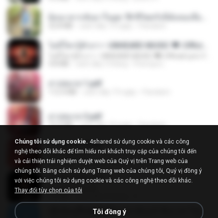
ย้อนเวลากลับมาในยุค 70 ชีวิตครั้งนี้ฉันขอเลือกเอง จบ.pdf
32.8 MB
cách đây 19 ngày
Pandarin
ไม่มีใครรู้ตัวเรา– UNHEARD MUSIC 🖤| Official Lyric Video | เพลงสู้ชีวิต
ไม่มีใครรู้ตัวเรา– UNHEARD MUSIC 🖤| Official Lyric Video | เพลงสู้ชีวิต
4.8 MB
cách đây 3 tháng
Peeraya L.
สาปสมรส 1.pdf
112.4 MB
cách đây 19 ngày
Pandarin
สาปสมรส 3.pdf
73.4 MB
cách đây 19 ngày
Pandarin
Chúng tôi sử dụng cookie.
4shared sử dụng cookie và các công
สาปสมรส 4.pdf
nghệ theo dõi khác để tìm hiểu nơi khách truy cập của chúng tôi đến
CamScanner
và cải thiện trải nghiệm duyệt web của Quý vị trên Trang web của
73.1 MB
cách đây 19 ngày
Pandarin
chúng tôi. Bằng cách sử dụng Trang web của chúng tôi, Quý vị đồng ý
ฉันมันก็ดีได้แค่นี้
với việc chúng tôi sử dụng cookie và các công nghệ theo dõi khác.
ฉันมันก็ดีได้แค่นี้
Thay đổi tùy chọn của tôi
4.2 MB
cách đây 9 tháng
D
ເຊົາຮ້ອງເຖົ້າຊິເອົາທໍ່ໃດ (เซาฮ้องเถ้าสิเอาเท่าใด) ບຸນເກີດ ຫນູຫ່ວງ ft. ໂສພາ ຈຸນທະລາ
Tôi đồng ý