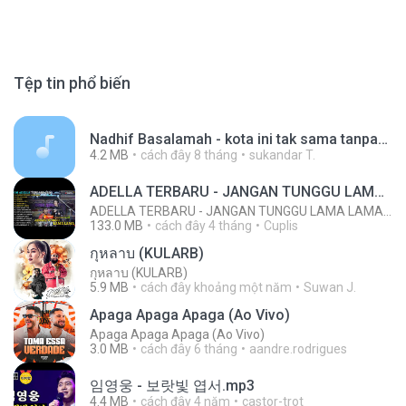
Tệp tin phổ biến
Nadhif Basalamah - kota ini tak sama tanpamu (Official Lyric Video).mp3
4.2 MB
cách đây 8 tháng
sukandar T.
ADELLA TERBARU - JANGAN TUNGGU LAMA LAMA - GELAS RETAK - OM ADELLA FULL ALBUM TERBARU 2026
ADELLA TERBARU - JANGAN TUNGGU LAMA LAMA - GELAS RETAK - OM ADELLA FULL ALBUM TERBARU 2026
133.0 MB
cách đây 4 tháng
Cuplis
กุหลาบ (KULARB)
กุหลาบ (KULARB)
5.9 MB
cách đây khoảng một năm
Suwan J.
Apaga Apaga Apaga (Ao Vivo)
Apaga Apaga Apaga (Ao Vivo)
3.0 MB
cách đây 6 tháng
aandre.rodrigues
임영웅 - 보랏빛 엽서.mp3
4.4 MB
cách đây 4 năm
castor-trot