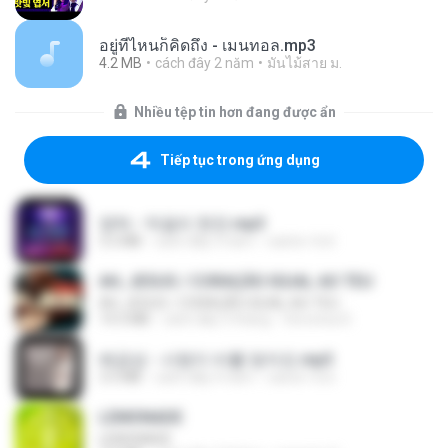
อยู่ที่ไหนก็คิดถึง - เมนทอล.mp3
4.2 MB
cách đây 2 năm
มันไม้สาย ม.
Nhiều tệp tin hơn đang được ẩn
Tiếp tục trong ứng dụng
영탁 - 막걸리 한잔.mp3
3.2 MB
cách đây 3 năm
castor-trot
AH, JESUS / CORAÇÃO IGUAL AO TEU
AH, JESUS / CORAÇÃO IGUAL AO TEU
14.3 MB
cách đây 3 tháng
Veronica D.
배금성 - 사랑이 비를 맞아요.mp3
3.5 MB
cách đây 4 năm
castor-trot
LEMONADE
LEMONADE