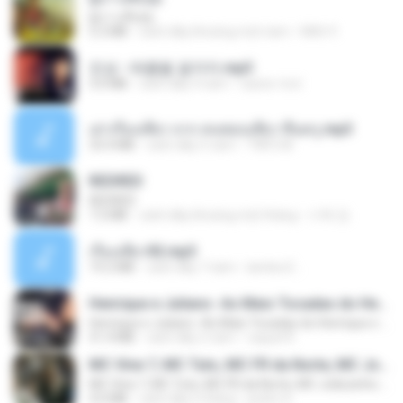
ผู้บ่าวเสื้อปุ๋ย
5.2 MB
cách đây khoảng một năm
Mith 9.
진성 - 태클을 걸지마.mp3
3.0 MB
cách đây 4 năm
castor-trot
เล่าเรื่องเสียว จาก คนชอบเสียว ขึ้นครู.mp3
33.4 MB
cách đây 5 năm
TNP2 M.
REDRED
REDRED
7.2 MB
cách đây khoảng một tháng
수혁 장.
เรื่องเสียว92.mp3
19.2 MB
cách đây 7 năm
lambcr2 ..
Henrique e Juliano -As Mais Tocadas do Henrique e Juliano 2021 -Top Sertanejo 2021,Cd Completo 2021
Henrique e Juliano -As Mais Tocadas do Henrique e Juliano 2021 -Top Sertanejo 2021,Cd Completo 2021
51.4 MB
cách đây 2 năm
raquel R.
MC Vine 7, MC Tuto, MC FR da Norte, MC Joãozinho VT, MC Dkzin
MC Vine 7, MC Tuto, MC FR da Norte, MC Joãozinho VT, MC Dkzin
4.0 MB
cách đây 6 tháng
pedro H.