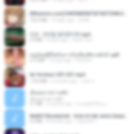
[Witanime.com] KWONMSNITIK1NGTDNN EP 04 HD.mp4
192.0 MB
14 days ago
JUVIA
진성 - 천년을 빌려준다면.mp3
3.4 MB
4 years ago
castor-trot
หนูน้อยสู้ชีวิตกับภารกิจเลี้ยงพี่ชายทั้งห้า.pdf
27.2 MB
16 days ago
Pandarin
Air Hostess S01 E01.mp4
174.4 MB
3 months ago
민호 이.
เอิ้นเธอว่าความฮัก
เอิ้นเธอว่าความฮัก
4.1 MB
2 months ago
ถามพ่อ&#39;พ ม.
Nadhif Basalamah - kota ini tak sama tanpamu (Official Lyric Video).mp3
4.2 MB
8 months ago
sukandar T.