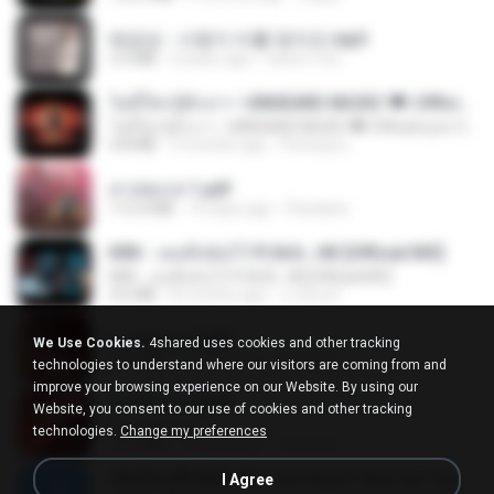
배금성 - 사랑이 비를 맞아요.mp3
3.5 MB
4 years ago
castor-trot
ไม่มีใครรู้ตัวเรา– UNHEARD MUSIC 🖤| Official Lyric Video | เพลงสู้ชีวิต
ไม่มีใครรู้ตัวเรา– UNHEARD MUSIC 🖤| Official Lyric Video | เพลงสู้ชีวิต
4.8 MB
3 months ago
Peeraya L.
สาปสมรส 1.pdf
112.4 MB
16 days ago
Pandarin
KRK - เธอทิ้งฉันไว้ Ft.N/A , HK [Official MV]
KRK - เธอทิ้งฉันไว้ Ft.N/A , HK [Official MV]
4.6 MB
8 months ago
นวมินทร์
สาปสมรส 2.pdf
We Use Cookies.
4shared uses cookies and other tracking
78.3 MB
16 days ago
Pandarin
technologies to understand where our visitors are coming from and
improve your browsing experience on our Website. By using our
สาปสมรส 4.pdf
Website, you consent to our use of cookies and other tracking
CamScanner
technologies.
Change my preferences
73.1 MB
16 days ago
Pandarin
ເຊົາຮ້ອງເຖົ້າຊິເອົາທໍ່ໃດ (เซาฮ้องเถ้าสิเอาเท่าใด) ບຸນເກີດ ຫນູຫ່ວງ ft. ໂສພາ ຈຸນທະລາ
I Agree