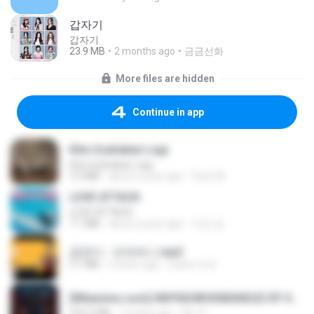
갑자기
갑자기
23.9 MB
2 months ago
금금선화
More files are hidden
Continue in app
Kita Usahakan Lagi
Kita Usahakan Lagi
3.3 MB
about a year ago
Fazri M.
LOVE ATTACK
LOVE ATTACK
7.1 MB
about a year ago
지빈 임.
금잔디 - 오라버니.mp3
3.1 MB
4 years ago
castor-trot
[Witanime.com] HMYNGWHSNIDMS2S EP 04 HD.mp4
235.5 MB
13 days ago
KILJY