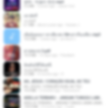
영탁 - 막걸리 한잔.mp3
3.2 MB
3 years ago
castor-trot
เขามัทรี
เขามัทรี
6.1 MB
about a year ago
Suwan J.
เมียน้อยเหงา พาเสียวค่ะ18+เล่าเรื่องเสียว.mp3
14.2 MB
7 years ago
อมรพันธ์ จ.
สาปสมรส 3.pdf
73.4 MB
16 days ago
Pandarin
ฉันมันก็ดีได้แค่นี้
ฉันมันก็ดีได้แค่นี้
4.2 MB
9 months ago
D
AH, JESUS / CORAÇÃO IGUAL AO TEU
AH, JESUS / CORAÇÃO IGUAL AO TEU
14.3 MB
2 months ago
Veronica D.
ADELLA TERBARU - JANGAN TUNGGU LAMA LAMA - GELAS RETAK - OM ADELLA FULL ALBUM TERBARU 2026
ADELLA TERBARU - JANGAN TUNGGU LAMA LAMA - GELAS RETAK - OM ADELLA FULL ALBUM TERBARU 2026
133.0 MB
4 months ago
Cuplis