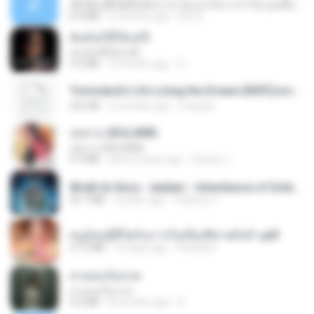
ເຊົາຮ້ອງເຖົ້າຊິເອົາທໍ່ໃດ (เซาฮ้องเถ้าสิเอาเท่าใด) ບຸນເກີດ ຫນູຫ່ວງ ft. ໂສພາ ຈຸນທະລາ
6.0 MB
2 months ago
But G.
ฉันมันก็ดีได้แค่นี้
ฉันมันก็ดีได้แค่นี้
4.2 MB
9 months ago
D
Tomodachi Life Living the Dream [NSP].torrent
252 KB
2 months ago
margob
กุหลาบ (KULARB)
กุหลาบ (KULARB)
5.9 MB
about a year ago
Suwan J.
Wrath & Glory - Aeldari - Inheritance of Embers.pdf
53.7 MB
2 years ago
federico f
หนูน้อยสู้ชีวิตกับภารกิจเลี้ยงพี่ชายทั้งห้า.pdf
27.2 MB
16 days ago
Pandarin
สายลมเจ็บปวด
สายลมเจ็บปวด
4.0 MB
8 months ago
D