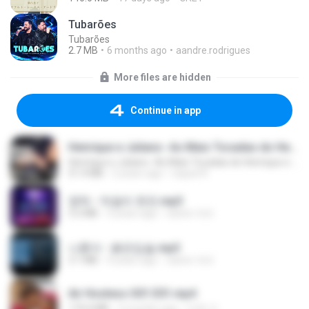
Tubarões
Tubarões
2.7 MB
6 months ago
aandre.rodrigues
More files are hidden
Continue in app
Henrique e Juliano -As Mais Tocadas do Henrique e Juliano 2021 -Top Sertanejo 2021,Cd Completo 2021
Henrique e Juliano -As Mais Tocadas do Henrique e Juliano 2021 -Top Sertanejo 2021,Cd Completo 2021
51.4 MB
2 years ago
raquel R.
영탁 - 막걸리 한잔.mp3
3.2 MB
3 years ago
castor-trot
나훈아 - 붉은입술.mp3
3.1 MB
4 years ago
castor-trot
Air Hostess S01 E01.mp4
174.4 MB
3 months ago
민호 이.