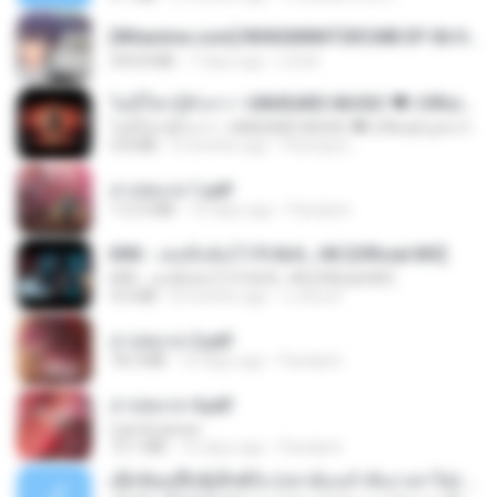
[Witanime.com] RKNGMNNTSRCMB EP 06 HD.mp4
294.8 MB
7 days ago
LOLKI
ไม่มีใครรู้ตัวเรา– UNHEARD MUSIC 🖤| Official Lyric Video | เพลงสู้ชีวิต
ไม่มีใครรู้ตัวเรา– UNHEARD MUSIC 🖤| Official Lyric Video | เพลงสู้ชีวิต
4.8 MB
3 months ago
Peeraya L.
สาปสมรส 1.pdf
112.4 MB
16 days ago
Pandarin
KRK - เธอทิ้งฉันไว้ Ft.N/A , HK [Official MV]
KRK - เธอทิ้งฉันไว้ Ft.N/A , HK [Official MV]
4.6 MB
8 months ago
นวมินทร์
สาปสมรส 2.pdf
78.3 MB
16 days ago
Pandarin
สาปสมรส 4.pdf
CamScanner
73.1 MB
16 days ago
Pandarin
ເຊົາຮ້ອງເຖົ້າຊິເອົາທໍ່ໃດ (เซาฮ้องเถ้าสิเอาเท่าใด) ບຸນເກີດ ຫນູຫ່ວງ ft. ໂສພາ ຈຸນທະລາ