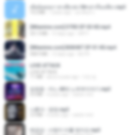
เมียน้อยเหงา พาเสียวค่ะ18+เล่าเรื่องเสียว.mp3
14.2 MB
7 years ago
อมรพันธ์ จ.
[Witanime.com] DTRD EP 03 HD.mp4
321.3 MB
15 days ago
DRTY
[Witanime.com] BSKHKT EP 01 HD.mp4
408.9 MB
12 days ago
BLITR
LOVE ATTACK
LOVE ATTACK
7.1 MB
about a year ago
지빈 임.
임영웅 - 어느 60대 노부부이야기.mp3
4.6 MB
4 years ago
castor-trot
나훈아 - 영영.mp3
3.5 MB
4 years ago
castor-trot
배금성 - 사랑이 비를 맞아요.mp3