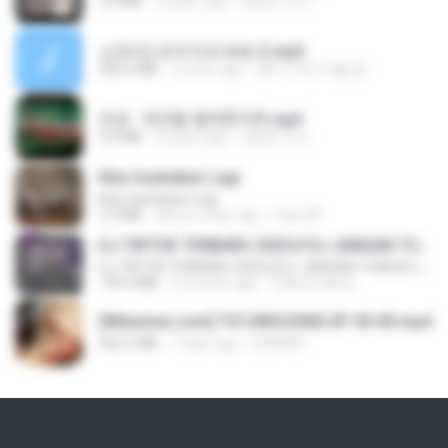
3.5 MB
4 years ago
castor-trot
신유리) 유두자위 A to Z.mp3
256.6 MB
2 years ago
좀비고4인커플 좀.
진성 - 천년을 빌려준다면.mp3
3.4 MB
4 years ago
castor-trot
Kita Usahakan Lagi
Kita Usahakan Lagi
3.3 MB
about a year ago
Fazri M.
DJ TIKTOK TERBARU 2025🎵DJ JANGAN TUNGGU LAMA LAMA NANTI LAMA LAMA 🎵DJ SEDIA AKU SEBELUM HUJAN
DJ TIKTOK TERBARU 2025🎵DJ JANGAN TUNGGU LAMA LAMA NANTI LAMA LAMA 🎵DJ SEDIA AKU SEBELUM HUJAN
199.4 MB
6 months ago
Yahya Lahiya
[Witanime.com] TSTJWGCDMS EP 05 HD.mp4
423.2 MB
7 days ago
DOMISR