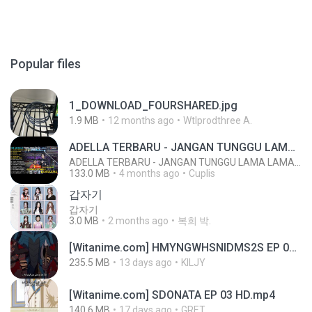
Popular files
1_DOWNLOAD_FOURSHARED.jpg
1.9 MB
12 months ago
Wtlprodthree A.
ADELLA TERBARU - JANGAN TUNGGU LAMA LAMA - GELAS RETAK - OM ADELLA FULL ALBUM TERBARU 2026
ADELLA TERBARU - JANGAN TUNGGU LAMA LAMA - GELAS RETAK - OM ADELLA FULL ALBUM TERBARU 2026
133.0 MB
4 months ago
Cuplis
갑자기
갑자기
3.0 MB
2 months ago
복희 박.
[Witanime.com] HMYNGWHSNIDMS2S EP 04 HD.mp4
235.5 MB
13 days ago
KILJY
[Witanime.com] SDONATA EP 03 HD.mp4
140.6 MB
17 days ago
GRET