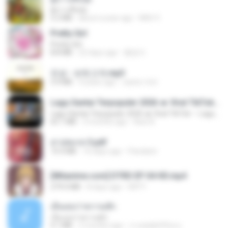
ผู้บ่าวเสื้อปุ๋ย
5.2 MB
about a year ago
Mith 9.
Pretty Girl
Pretty Girl
8.8 MB
22 days ago
황영지
진성 - 보릿고개.mp3
3.4 MB
4 years ago
castor-trot
Lagu Santai Terpopuler 2026 🔥 Viral TikTok — Lagu Pop Indonesia Terbaru & Paling Hits 2026
Lagu Santai Terpopuler 2026 🔥 Viral TikTok — Lagu Pop Indonesia Terbaru & Paling Hits 2026
65.1 MB
3 months ago
Azis N.
สาปสมรส 3.pdf
73.4 MB
16 days ago
Pandarin
[Witanime.com] DTRD EP 04 HD.mp4
279.0 MB
8 days ago
DRTY
เอิ้นเธอว่าความฮัก
เอิ้นเธอว่าความฮัก
4.1 MB
2 months ago
ถามพ่อ&#39;พ ม.