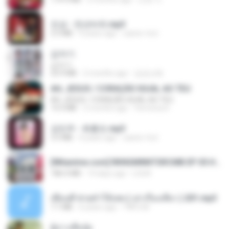
진성 - 천년바위.mp3
2.5 MB
4 years ago
castor-trot
갑자기
갑자기
23.9 MB
2 months ago
금금선화
AH, JESUS / CORAÇÃO IGUAL AO TEU
AH, JESUS / CORAÇÃO IGUAL AO TEU
14.3 MB
2 months ago
Veronica D.
강민주 - 회룡포.mp3
3.5 MB
4 years ago
castor-trot
[Witanime.com] RKNGMNNTSRCMB EP 05 HD.mp4
186.0 MB
14 days ago
LOLKI
เพื่อนพี่ ช่วยทำให้เสด ( เล่าเรื่องเสียว ) 201.mp3
7.1 MB
6 years ago
TNP2 M.
ผู้บ่าวเสื้อปุ๋ย