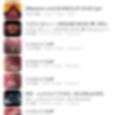
[Witanime.com] SDONATA EP 04 HD.mp4
154.5 MB
hace 13 días
GRET
ไม่มีใครรู้ตัวเรา– UNHEARD MUSIC 🖤| Official Lyric Video | เพลงสู้ชีวิต
ไม่มีใครรู้ตัวเรา– UNHEARD MUSIC 🖤| Official Lyric Video | เพลงสู้ชีวิต
4.8 MB
hace 3 meses
Peeraya L.
สาปสมรส 1.pdf
112.4 MB
hace 18 días
Pandarin
สาปสมรส 2.pdf
78.3 MB
hace 18 días
Pandarin
สาปสมรส 3.pdf
73.4 MB
hace 18 días
Pandarin
KRK - เธอทิ้งฉันไว้ Ft.N/A , HK [Official MV]
KRK - เธอทิ้งฉันไว้ Ft.N/A , HK [Official MV]
4.6 MB
hace 8 meses
นวมินทร์
สาปสมรส 4.pdf