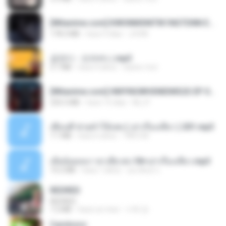
[Witanime.com] KWONMSNITIK1NGTDNN EP 05 HD.mp4
178.3 MB
hace 9 días
JUVIA
금잔디 - 오라버니.mp3
3.1 MB
hace 4 años
castor-trot
[Witanime.com] HMYNGWHSNIDMS2S EP 04 HD.mp4
235.5 MB
hace 15 días
KILJY
เพื่อนพี่ ช่วยทำให้เสด ( เล่าเรื่องเสียว ) 201.mp3
7.1 MB
hace 6 años
TNP2 M.
เมียน้อยเหงา พาเสียวค่ะ18+เล่าเรื่องเสียว.mp3
14.2 MB
hace 7 años
อมรพันธ์ จ.
REDRED
REDRED
7.2 MB
hace un mes
수혁 장.
Carnívoro