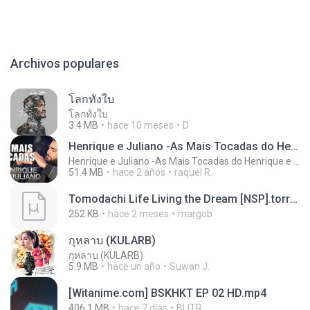
Archivos populares
โลกทั้งใบ
โลกทั้งใบ
3.4 MB
hace 10 meses
D
Henrique e Juliano -As Mais Tocadas do Henrique e Juliano 2021 -Top Sertanejo 2021,Cd Completo 2021
Henrique e Juliano -As Mais Tocadas do Henrique e Juliano 2021 -Top Sertanejo 2021,Cd Completo 2021
51.4 MB
hace 2 años
raquel R.
Tomodachi Life Living the Dream [NSP].torrent
252 KB
hace 2 meses
margob
กุหลาบ (KULARB)
กุหลาบ (KULARB)
5.9 MB
hace un año
Suwan J.
[Witanime.com] BSKHKT EP 02 HD.mp4
406.1 MB
hace 7 días
BLITR