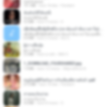
CamScanner
73.1 MB
hace 18 días
Pandarin
ฉันมันก็ดีได้แค่นี้
ฉันมันก็ดีได้แค่นี้
4.2 MB
hace 9 meses
D
ເຊົາຮ້ອງເຖົ້າຊິເອົາທໍ່ໃດ (เซาฮ้องเถ้าสิเอาเท่าใด) ບຸນເກີດ ຫນູຫ່ວງ ft. ໂສພາ ຈຸນທະລາ
ເຊົາຮ້ອງເຖົ້າຊິເອົາທໍ່ໃດ (เซาฮ้องเถ้าสิเอาเท่าใด) ບຸນເກີດ ຫນູຫ່ວງ ft. ໂສພາ ຈຸນທະລາ
6.0 MB
hace 2 meses
But G.
ผู้บ่าวเสื้อปุ๋ย
ผู้บ่าวเสื้อปุ๋ย
5.2 MB
hace un año
Mith 9.
1_DOWNLOAD_FOURSHARED.jpg
1.9 MB
hace 12 meses
Wtlprodthree A.
หนูน้อยสู้ชีวิตกับภารกิจเลี้ยงพี่ชายทั้งห้า.pdf
27.2 MB
hace 18 días
Pandarin
สายลมเจ็บปวด
สายลมเจ็บปวด
4.0 MB
hace 8 meses
D