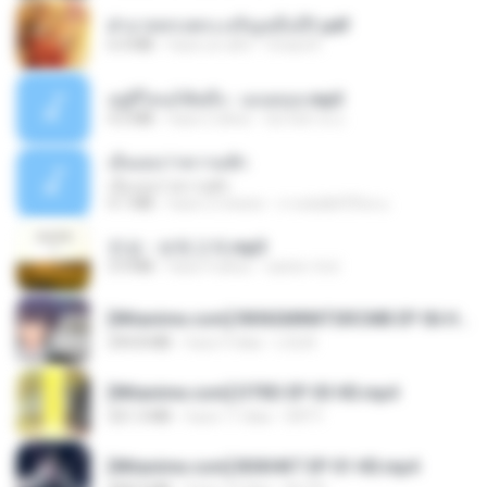
ฝ่าบาททรงพระเจริญหมื่นปี1.pdf
6.4 MB
hace un año
Orasa K.
อยู่ที่ไหนก็คิดถึง - เมนทอล.mp3
4.2 MB
hace 2 años
มันไม้สาย ม.
เอิ้นเธอว่าความฮัก
เอิ้นเธอว่าความฮัก
4.1 MB
hace 2 meses
ถามพ่อ&#39;พ ม.
진성 - 보릿고개.mp3
3.4 MB
hace 4 años
castor-trot
[Witanime.com] RKNGMNNTSRCMB EP 06 HD.mp4
294.8 MB
hace 9 días
LOLKI
[Witanime.com] DTRD EP 03 HD.mp4
321.3 MB
hace 17 días
DRTY
[Witanime.com] BSKHKT EP 01 HD.mp4