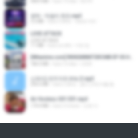
408.9 MB
hace 14 días
BLITR
영탁 - 막걸리 한잔.mp3
3.2 MB
hace 3 años
castor-trot
LOVE ATTACK
LOVE ATTACK
7.1 MB
hace un año
지빈 임.
[Witanime.com] RKNGMNNTSRCMB EP 05 HD.mp4
186.0 MB
hace 16 días
LOLKI
신유리) 유두자위 A to Z.mp3
256.6 MB
hace 2 años
좀비고4인커플 좀.
Air Hostess S01 E01.mp4
174.4 MB
hace 3 meses
민호 이.