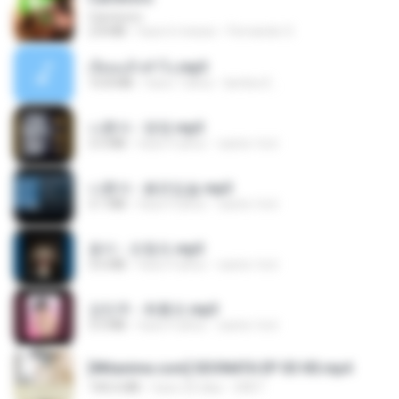
Carnívoro
2.8 MB
hace 6 meses
Fernando O.
เงี่ยนแล้วทำไง.mp3
10.8 MB
hace 7 años
lambcr2 ..
나훈아 - 영영.mp3
3.5 MB
hace 4 años
castor-trot
나훈아 - 붉은입술.mp3
3.1 MB
hace 4 años
castor-trot
옹이 - 조항조.mp3
3.6 MB
hace 4 años
castor-trot
강민주 - 회룡포.mp3
3.5 MB
hace 4 años
castor-trot
[Witanime.com] SDONATA EP 03 HD.mp4
140.6 MB
hace 20 días
GRET