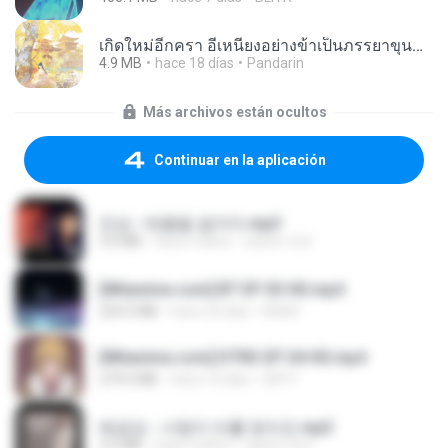
เกิดใหม่อีกครา อี๋เหนียงอย่างข้าเป็นภรรยาขุนนาง 1_ST.pdf
4.9 MB
hace 18 días
Pandarin
Más archivos están ocultos
Continuar en la aplicación
진성 - 태클을 걸지마.mp3
3.0 MB
hace 4 años
castor-trot
[Witanime.com] BT EP 03 HD.mp4
250.0 MB
hace 22 días
BAXK
[Witanime.com] DTRD EP 04 HD.mp4
279.0 MB
hace 10 días
DRTY
배금성 - 사랑이 비를 맞아요.mp3
3.5 MB
hace 4 años
castor-trot