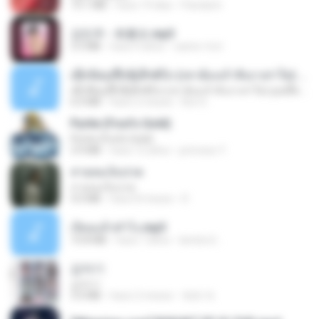
73.1 MB
hace 19 días
Pandarin
강민주 - 회룡포.mp3
3.5 MB
hace 4 años
castor-trot
ເຊົາຮ້ອງເຖົ້າຊິເອົາທໍ່ໃດ (เซาฮ้องเถ้าสิเอาเท่าใด) ບຸນເກີດ ຫນູຫ່ວງ ft. ໂສພາ ຈຸນທະລາ
ເຊົາຮ້ອງເຖົ້າຊິເອົາທໍ່ໃດ (เซาฮ้องเถ้าสิเอาเท่าใด) ບຸນເກີດ ຫນູຫ່ວງ ft. ໂສພາ ຈຸນທະລາ
6.0 MB
hace 2 meses
But G.
Pyrite (Fool's Gold)
Pyrite (Fool's Gold)
3.4 MB
hace 12 años
princess Y.
สายลมเจ็บปวด
สายลมเจ็บปวด
4.0 MB
hace 8 meses
D
เงี่ยนแล้วทำไง.mp3
10.8 MB
hace 7 años
lambcr2 ..
갑자기
갑자기
3.0 MB
hace 2 meses
복희 박.