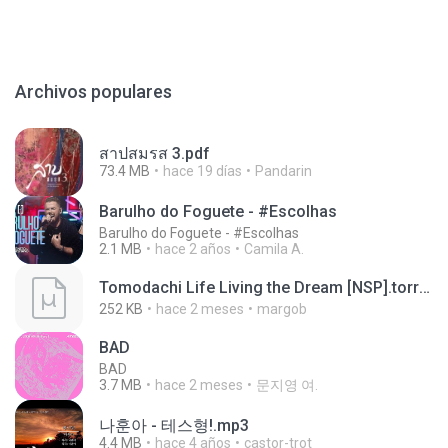
Archivos populares
สาปสมรส 3.pdf
73.4 MB
hace 19 días
Pandarin
Barulho do Foguete - #Escolhas
Barulho do Foguete - #Escolhas
2.1 MB
hace 2 años
Camila A.
Tomodachi Life Living the Dream [NSP].torrent
252 KB
hace 2 meses
margob
BAD
BAD
3.7 MB
hace 2 meses
문지영 여.
나훈아 - 테스형!.mp3
4.4 MB
hace 4 años
castor-trot