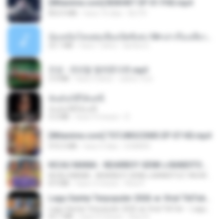
[Witanime.com] BSKHKT EP 01 FHD.mp4
853.0 MB
hace 16 días
BLITR
น้องหนิงโดนพ่อเลี้ยงเปิดซิงค่ะ18+เล่าเรื่องเสียว.mp3
25.1 MB
hace 7 años
lambcr2 ..
진성 - 천년을 빌려준다면.mp3
3.4 MB
hace 4 años
castor-trot
ฉันมันก็ดีได้แค่นี้
ฉันมันก็ดีได้แค่นี้
4.2 MB
hace 9 meses
D
[Witanime.com] TSTJWGCDMS EP 07 HD.mp4
472.5 MB
hace 4 días
DOMISR
KICAU MANIA - NDARBOY GENK x BANDITOZ YAOW 86 (OFFICIAL LYRIC VIDEO) GAS POL NDANGAK
KICAU MANIA - NDARBOY GENK x BANDITOZ YAOW 86 (OFFICIAL LYRIC VIDEO) GAS POL NDANGAK
8.9 MB
hace 3 meses
Rina P.
Lagu Santai Terpopuler 2026 🔥 Viral TikTok — Lagu Pop Indonesia Terbaru & Paling Hits 2026
Lagu Santai Terpopuler 2026 🔥 Viral TikTok — Lagu Pop Indonesia Terbaru & Paling Hits 2026
65.1 MB
hace 4 meses
Azis N.