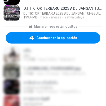
DJ TIKTOK TERBARU 2025🎵DJ JANGAN TUNGGU LAMA LAMA NANTI LAMA LAMA 🎵DJ SEDIA AKU SEBELUM HUJAN
DJ TIKTOK TERBARU 2025🎵DJ JANGAN TUNGGU LAMA LAMA NANTI LAMA LAMA 🎵DJ SEDIA AKU SEBELUM HUJAN
199.4 MB
hace 7 meses
Yahya Lahiya
Más archivos están ocultos
Continuar en la aplicación
คลื่น
คลื่น
11.2 MB
hace 2 años
Vilaiwan S.
1_DOWNLOAD_FOURSHARED.jpg
1.9 MB
hace 12 meses
Wtlprodthree A.
ชาติหน้าอาจไม่มีจริง
ชาติหน้าอาจไม่มีจริง
4.4 MB
hace 9 meses
ไวลุ้น&#39; อ.
สาปสมรส 4.pdf
CamScanner