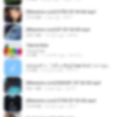
[Witanime.com] DTRD EP 05 HD.mp4
219.5 MB
a day ago
DRTY
[Witanime.com] BT EP 04 HD.mp4
248.7 MB
13 days ago
BAXK
Tabola Bale
Tabola Bale
4.4 MB
11 months ago
Hamdi U.
หม้อหุงข้าว - โจอี้ ภูวศิษฐ์ Feat.พั้นช์ วรกาญจน์-315237.mp3
3.6 MB
2 months ago
จิ๊กโก๋ ส.
[Witanime.com] BSKHKT EP 02 HD.mp4
406.1 MB
6 days ago
BLITR
[Witanime.com] DTRD EP 02 HD.mp4
319.8 MB
23 days ago
DRTY