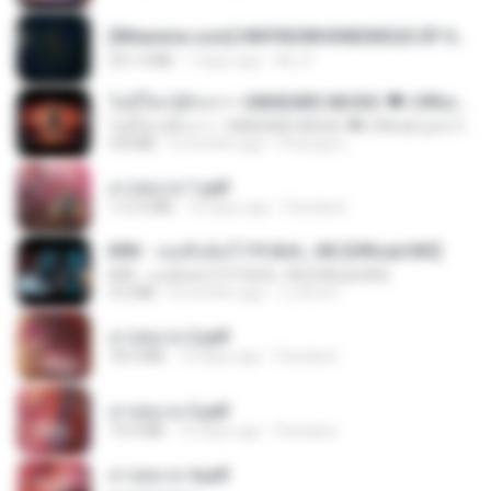
[Witanime.com] HMYNGWHSNIDMS2S EP 05 HD.mp4
251.4 MB
7 days ago
KILJY
ไม่มีใครรู้ตัวเรา– UNHEARD MUSIC 🖤| Official Lyric Video | เพลงสู้ชีวิต
ไม่มีใครรู้ตัวเรา– UNHEARD MUSIC 🖤| Official Lyric Video | เพลงสู้ชีวิต
4.8 MB
3 months ago
Peeraya L.
สาปสมรส 1.pdf
112.4 MB
16 days ago
Pandarin
KRK - เธอทิ้งฉันไว้ Ft.N/A , HK [Official MV]
KRK - เธอทิ้งฉันไว้ Ft.N/A , HK [Official MV]
4.6 MB
8 months ago
นวมินทร์
สาปสมรส 2.pdf
78.3 MB
16 days ago
Pandarin
สาปสมรส 3.pdf
73.4 MB
16 days ago
Pandarin
สาปสมรส 4.pdf