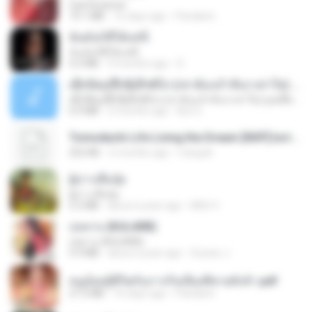
CamScanner
73.1 MB
16 days ago
Pandarin
ฉันมันก็ดีได้แค่นี้
ฉันมันก็ดีได้แค่นี้
4.2 MB
9 months ago
D
ເຊົາຮ້ອງເຖົ້າຊິເອົາທໍ່ໃດ (เซาฮ้องเถ้าสิเอาเท่าใด) ບຸນເກີດ ຫນູຫ່ວງ ft. ໂສພາ ຈຸນທະລາ
ເຊົາຮ້ອງເຖົ້າຊິເອົາທໍ່ໃດ (เซาฮ้องเถ้าสิเอาเท่าใด) ບຸນເກີດ ຫນູຫ່ວງ ft. ໂສພາ ຈຸນທະລາ
6.0 MB
2 months ago
But G.
Tomodachi Life Living the Dream [NSP].torrent
252 KB
2 months ago
margob
ผู้บ่าวเสื้อปุ๋ย
ผู้บ่าวเสื้อปุ๋ย
5.2 MB
about a year ago
Mith 9.
กุหลาบ (KULARB)
กุหลาบ (KULARB)
5.9 MB
about a year ago
Suwan J.
หนูน้อยสู้ชีวิตกับภารกิจเลี้ยงพี่ชายทั้งห้า.pdf
27.2 MB
16 days ago
Pandarin