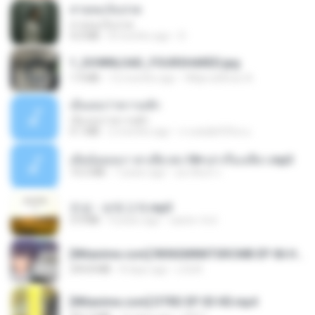
สายลมเจ็บปวด
สายลมเจ็บปวด
4.0 MB
8 months ago
D
1_DOWNLOAD_FOURSHARED.jpg
1.9 MB
12 months ago
Wtlprodthree A.
เอิ้นเธอว่าความฮัก
เอิ้นเธอว่าความฮัก
4.1 MB
2 months ago
ถามพ่อ&#39;พ ม.
เมียน้อยเหงา พาเสียวค่ะ18+เล่าเรื่องเสียว.mp3
14.2 MB
7 years ago
อมรพันธ์ จ.
진성 - 보릿고개.mp3
3.4 MB
4 years ago
castor-trot
[Witanime.com] RKNGMNNTSRCMB EP 06 HD.mp4
294.8 MB
8 days ago
LOLKI
[Witanime.com] DTRD EP 03 HD.mp4