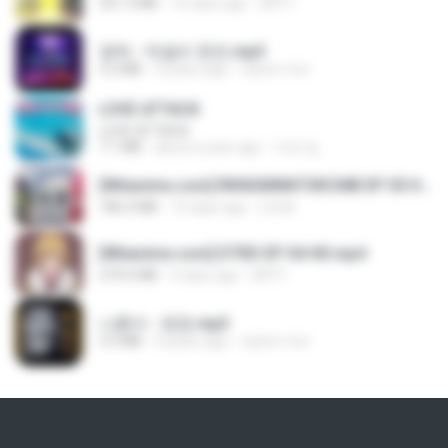
321.3 MB
16 days ago
DRTY
영탁 - 막걸리 한잔.mp3
3.2 MB
3 years ago
castor-trot
LOVE ATTACK
LOVE ATTACK
7.1 MB
about a year ago
지빈 임.
[Witanime.com] RKNGMNNTSRCMB EP 05 HD.mp4
186.0 MB
15 days ago
LOLKI
[Witanime.com] DTRD EP 04 HD.mp4
279.0 MB
9 days ago
DRTY
나훈아 - 영영.mp3
3.5 MB
4 years ago
castor-trot