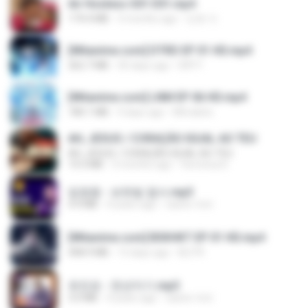
Air Hostess S01 E01.mp4
174.4 MB
3 months ago
민호 이.
[Witanime.com] DTRD EP 01 HD.mp4
262.7 MB
30 days ago
DRTY
[Witanime.com] LNM EP 06 HD.mp4
180.1 MB
9 days ago
MUrabito
AH, JESUS / CORAÇÃO IGUAL AO TEU
AH, JESUS / CORAÇÃO IGUAL AO TEU
14.3 MB
3 months ago
Veronica D.
임영웅 - 보랏빛 엽서.mp3
4.4 MB
4 years ago
castor-trot
[Witanime.com] BSKHKT EP 01 HD.mp4
408.9 MB
13 days ago
BLITR
유진표 - 천년지기.mp3
3.0 MB
4 years ago
castor-trot