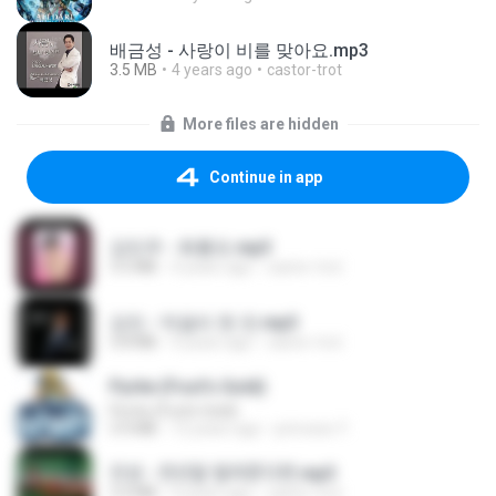
배금성 - 사랑이 비를 맞아요.mp3
3.5 MB
4 years ago
castor-trot
More files are hidden
Continue in app
강민주 - 회룡포.mp3
3.5 MB
4 years ago
castor-trot
강진 - 막걸리 한 잔.mp3
3.8 MB
4 years ago
castor-trot
Pyrite (Fool's Gold)
Pyrite (Fool's Gold)
3.4 MB
12 years ago
princess Y.
진성 - 천년을 빌려준다면.mp3
3.4 MB
4 years ago
castor-trot