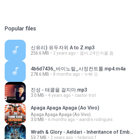
Popular files
신유리) 유두자위 A to Z.mp3
256.6 MB
2 years ago
좀비고4인커플 좀.
4b6d7436_바이노럴_사정컨트롤.mp4.m4a
278.6 MB
8 months ago
누빠 모.
진성 - 태클을 걸지마.mp3
3.0 MB
4 years ago
castor-trot
Apaga Apaga Apaga (Ao Vivo)
Apaga Apaga Apaga (Ao Vivo)
3.0 MB
6 months ago
aandre.rodrigues
Wrath & Glory - Aeldari - Inheritance of Embers.pdf
53.7 MB
2 years ago
federico f