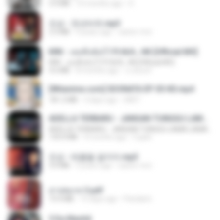
3.4 MB
10 months ago
D
진성 - 천년바위.mp3
2.5 MB
4 years ago
castor-trot
KRK - เธอทิ้งฉันไว้ Ft.N/A , HK [Official MV]
KRK - เธอทิ้งฉันไว้ Ft.N/A , HK [Official MV]
4.6 MB
8 months ago
นวมินทร์
[Witanime.com] SDONATA EP 05 HD.mp4
181.2 MB
3 days ago
GRET
ADELLA TERBARU - JANGAN TUNGGU LAMA LAMA - GELAS RETAK - OM ADELLA FULL ALBUM TERBARU 2026
ADELLA TERBARU - JANGAN TUNGGU LAMA LAMA - GELAS RETAK - OM ADELLA FULL ALBUM TERBARU 2026
133.0 MB
4 months ago
Cuplis
진성 - 태클을 걸지마.mp3
3.0 MB
4 years ago
castor-trot
สาปสมรส 3.pdf
73.4 MB
15 days ago
Pandarin
5 Da Manhã