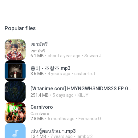
Popular files
เขามัทรี
เขามัทรี
6.1 MB
about a year ago
Suwan J.
옹이 - 조항조.mp3
3.6 MB
4 years ago
castor-trot
[Witanime.com] HMYNGWHSNIDMS2S EP 05 HD.mp4
251.4 MB
5 days ago
KILJY
Carnívoro
Carnívoro
2.8 MB
6 months ago
Fernando O.
เล่นชู้ตอนผัวเมา.mp3
13.4 MB
7 years ago
lambcr2 ..