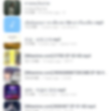
สายลมเจ็บปวด
สายลมเจ็บปวด
4.0 MB
8 months ago
D
เมียน้อยเหงา พาเสียวค่ะ18+เล่าเรื่องเสียว.mp3
14.2 MB
7 years ago
อมรพันธ์ จ.
진성 - 보릿고개.mp3
3.4 MB
4 years ago
castor-trot
[Witanime.com] DTRD EP 03 HD.mp4
321.3 MB
15 days ago
DRTY
[Witanime.com] RKNGMNNTSRCMB EP 06 HD.mp4
294.8 MB
7 days ago
LOLKI
영탁 - 막걸리 한잔.mp3
3.2 MB
3 years ago
castor-trot
[Witanime.com] BSKHKT EP 01 HD.mp4