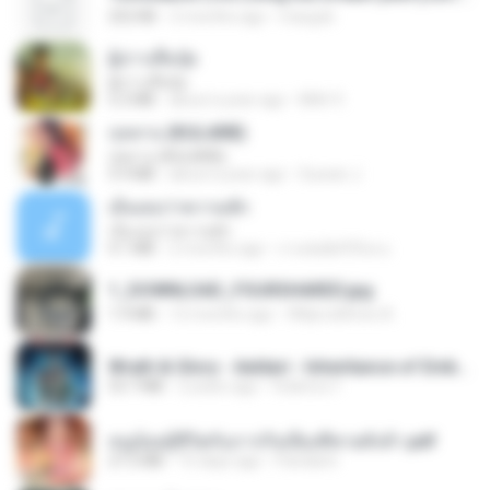
252 KB
2 months ago
margob
ผู้บ่าวเสื้อปุ๋ย
ผู้บ่าวเสื้อปุ๋ย
5.2 MB
about a year ago
Mith 9.
กุหลาบ (KULARB)
กุหลาบ (KULARB)
5.9 MB
about a year ago
Suwan J.
เอิ้นเธอว่าความฮัก
เอิ้นเธอว่าความฮัก
4.1 MB
2 months ago
ถามพ่อ&#39;พ ม.
1_DOWNLOAD_FOURSHARED.jpg
1.9 MB
12 months ago
Wtlprodthree A.
Wrath & Glory - Aeldari - Inheritance of Embers.pdf
53.7 MB
2 years ago
federico f
หนูน้อยสู้ชีวิตกับภารกิจเลี้ยงพี่ชายทั้งห้า.pdf
27.2 MB
15 days ago
Pandarin