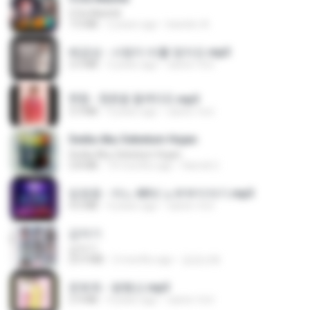
5 Da Manhã
7.0 MB
2 years ago
leandro A.
배금성 - 사랑이 비를 맞아요.mp3
3.5 MB
3 years ago
castor-trot
현철 - 청춘을 돌려다오.mp3
3.3 MB
4 years ago
castor-trot
Sedia Aku Sebelum Hujan
Sedia Aku Sebelum Hujan
3.8 MB
10 months ago
Hamdi U.
임영웅 - 어느 60대 노부부이야기.mp3
4.6 MB
4 years ago
castor-trot
갑자기
갑자기
23.9 MB
2 months ago
금금선화
문희옥 - 평행선.mp3
2.9 MB
4 years ago
castor-trot