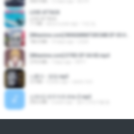
408.9 MB
12 days ago
BLITR
LOVE ATTACK
LOVE ATTACK
7.1 MB
about a year ago
지빈 임.
[Witanime.com] RKNGMNNTSRCMB EP 05 HD.mp4
186.0 MB
14 days ago
LOLKI
[Witanime.com] DTRD EP 04 HD.mp4
279.0 MB
7 days ago
DRTY
나훈아 - 영영.mp3
3.5 MB
4 years ago
castor-trot
신유리) 유두자위 A to Z.mp3
256.6 MB
2 years ago
좀비고4인커플 좀.