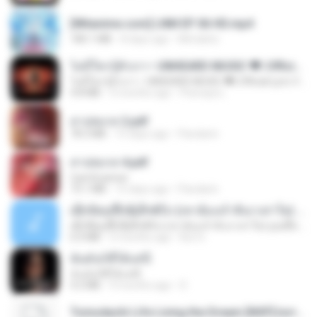
[Witanime.com] LNM EP 06 HD.mp4
180.1 MB
8 days ago
MUrabito
ไม่มีใครรู้ตัวเรา– UNHEARD MUSIC 🖤| Official Lyric Video | เพลงสู้ชีวิต
ไม่มีใครรู้ตัวเรา– UNHEARD MUSIC 🖤| Official Lyric Video | เพลงสู้ชีวิต
4.8 MB
3 months ago
Peeraya L.
สาปสมรส 2.pdf
78.3 MB
15 days ago
Pandarin
สาปสมรส 4.pdf
CamScanner
73.1 MB
15 days ago
Pandarin
ເຊົາຮ້ອງເຖົ້າຊິເອົາທໍ່ໃດ (เซาฮ้องเถ้าสิเอาเท่าใด) ບຸນເກີດ ຫນູຫ່ວງ ft. ໂສພາ ຈຸນທະລາ
ເຊົາຮ້ອງເຖົ້າຊິເອົາທໍ່ໃດ (เซาฮ้องเถ้าสิเอาเท่าใด) ບຸນເກີດ ຫນູຫ່ວງ ft. ໂສພາ ຈຸນທະລາ
6.0 MB
2 months ago
But G.
ฉันมันก็ดีได้แค่นี้
ฉันมันก็ดีได้แค่นี้
4.2 MB
9 months ago
D
Tomodachi Life Living the Dream [NSP].torrent