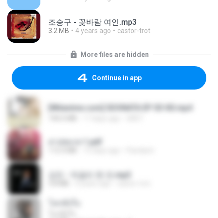
조승구 - 꽃바람 여인.mp3
3.2 MB
4 years ago
castor-trot
More files are hidden
Continue in app
[Witanime.com] SDONATA EP 03 HD.mp4
140.6 MB
17 days ago
GRET
สาปสมรส 1.pdf
112.4 MB
15 days ago
Pandarin
강진 - 막걸리 한 잔.mp3
3.8 MB
4 years ago
castor-trot
โลกทั้งใบ
โลกทั้งใบ