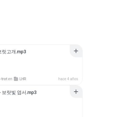
 보릿고개.mp3
-trot
en
LHR
hace 4 años
- 보랏빛 엽서.mp3