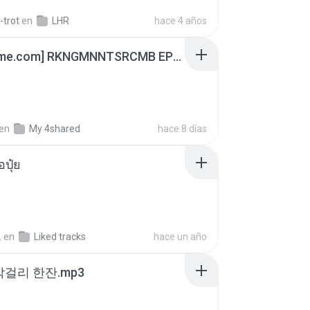
-trot
en
LHR
hace 4 años
[Witanime.com] RKNGMNNTSRCMB EP 06 HD.mp4
en
My 4shared
hace 8 días
้อปุ๋ย
.
en
Liked tracks
hace un año
막걸리 한잔.mp3