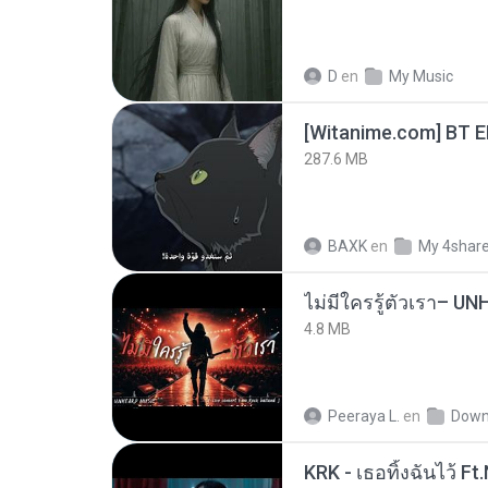
D
en
My Music
[Witanime.com] BT 
287.6 MB
BAXK
en
My 4shar
4.8 MB
Peeraya L.
en
Down