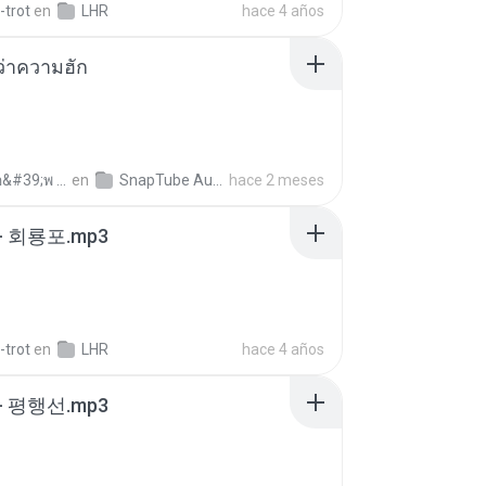
-trot
en
LHR
hace 4 años
อว่าความฮัก
ถามพ่อ&#39;พ ม.
en
SnapTube Audio
hace 2 meses
- 회룡포.mp3
-trot
en
LHR
hace 4 años
- 평행선.mp3