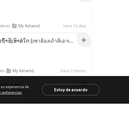
rin
en
My 4shared
hace 16 días
ເຊົາຮ້ອງເຖົ້າຊິເອົາທໍ່ໃດ (เซาฮ้องเถ้าสิเอาเท่าใด) ບຸນເກີດ ຫນູຫ່ວງ ft. ໂສພາ ຈຸນທະລາ
en
My 4shared
hace 2 meses
 (KULARB)
 su experiencia de
Estoy de acuerdo
 preferencias
 J.
en
เพลง
hace un año