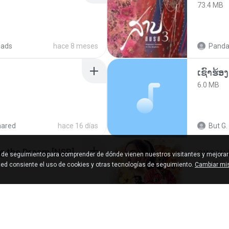
73.4 MB
oads
hace 8 meses
Panda
6.0 MB
hared
hace 16 días
But G.
Tomodachi Life Living the Dream [NSP].torrent
กุหลาบ
s de seguimiento para comprender de dónde vienen nuestros visitantes y mejorar
5.9 MB
sted consiente el uso de cookies y otras tecnologías de seguimiento.
Cambiar mis
ared
hace 2 meses
Suwan