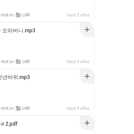
-trot
en
LHR
hace 3 años
- 오라버니.mp3
-trot
en
LHR
hace 4 años
 천년바위.mp3
-trot
en
LHR
hace 4 años
ส 2.pdf