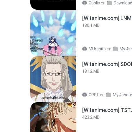
Cuplis
en
Downloa
[Witanime.com] LNM
180.1 MB
MUrabito
en
My 4s
[Witanime.com] SDO
181.2 MB
GRET
en
My 4shar
423.2 MB