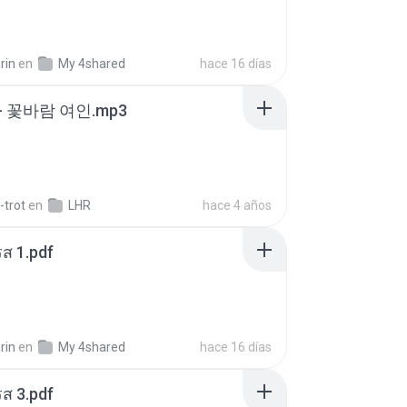
rin
en
My 4shared
hace 16 días
- 꽃바람 여인.mp3
-trot
en
LHR
hace 4 años
ส 1.pdf
rin
en
My 4shared
hace 16 días
ส 3.pdf