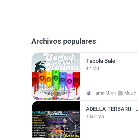
Archivos populares
Tabola Bale
4.4 MB
Hamdi U.
en
Music
133.0 MB