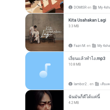
DOMISR
en
My 4sh
Kita Usahakan Lagi
3.3 MB
Fazri M.
en
My 4sh
เงี่ยนแล้วทำไง.mp3
10.8 MB
lambcr2 ..
en
เสียง
ฉันมันก็ดีได้แค่นี้
4.2 MB