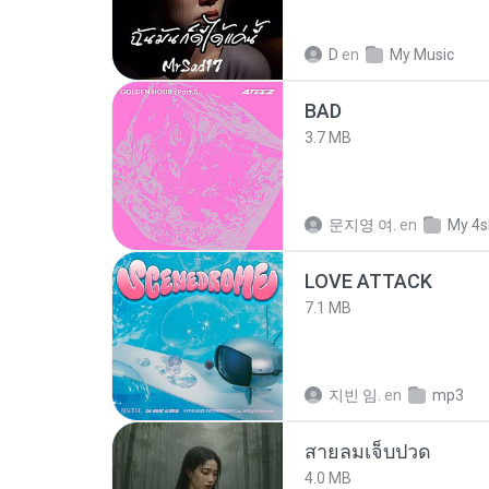
D
en
My Music
BAD
3.7 MB
문지영 여.
en
My 4s
LOVE ATTACK
7.1 MB
지빈 임.
en
mp3
สายลมเจ็บปวด
4.0 MB