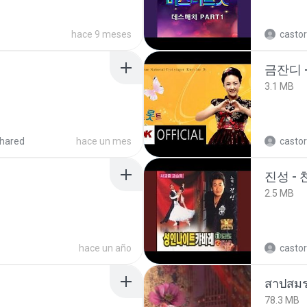
hace 9 meses
castor
금잔디 
3.1 MB
hared
hace un mes
castor
진성 -
2.5 MB
hace un año
castor
สาปสมร
78.3 MB