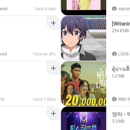
ared
hace 8 días
castor
294.8 MB
ared
hace un año
LOLKI
ผู้บ่าวเสื
5.2 MB
ควร
hace 7 años
Mith 9
영탁 - 
3.2 MB