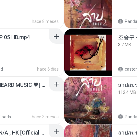
hace 8 meses
Panda
EP 05 HD.mp4
조승구 
3.2 MB
ed
hace 6 días
castor
ไม่มีใครรู้ตัวเรา– UNHEARD MUSIC 🖤| Official Lyric Video | เพลงสู้ชีวิต
สาปสมร
112.4 MB
loads
hace 3 meses
Panda
KRK - เธอทิ้งฉันไว้ Ft.N/A , HK [Official MV]
สาปสมร