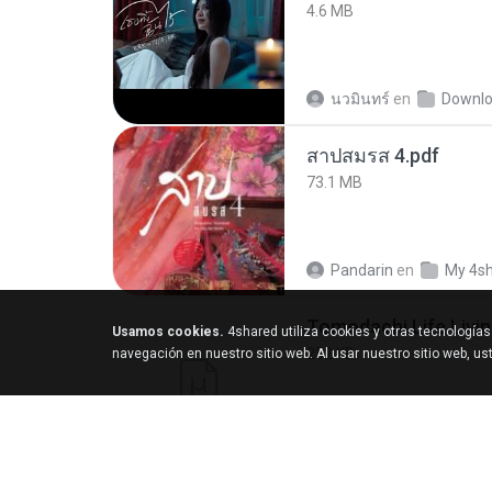
4.6 MB
นวมินทร์
en
Downl
สาปสมรส 4.pdf
73.1 MB
Pandarin
en
My 4s
Usamos cookies.
4shared utiliza cookies y otras tecnología
252 KB
navegación en nuestro sitio web. Al usar nuestro sitio web, u
margob
en
My 4sh