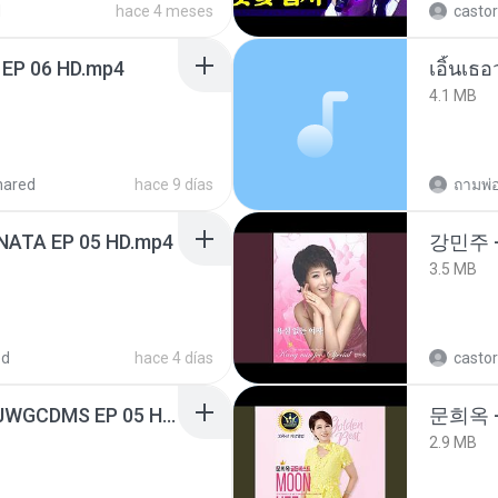
d
hace 4 meses
castor
 EP 06 HD.mp4
เอิ้นเธ
4.1 MB
hared
hace 9 días
NATA EP 05 HD.mp4
강민주 
3.5 MB
ed
hace 4 días
castor
[Witanime.com] TSTJWGCDMS EP 05 HD.mp4
문희옥 
2.9 MB