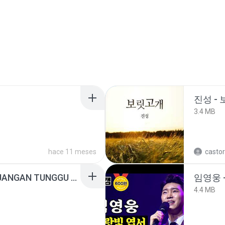
진성 -
3.4 MB
hace 11 meses
castor
ADELLA TERBARU - JANGAN TUNGGU LAMA LAMA - GELAS RETAK - OM ADELLA FULL ALBUM TERBARU 2026
임영웅 
4.4 MB