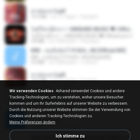
สาปสมรส 3.pdf
73.4 MB
vor 15 Tagen
Pandarin
ไม่มีใครรู้ตัวเรา– UNHEARD MUSIC 🖤| Official Lyric Video | เพลงสู้ชีวิต
ไม่มีใครรู้ตัวเรา– UNHEARD MUSIC 🖤| Official Lyric Video | เพลงสู้ชีวิต
4.8 MB
vor 3 Monaten
Peeraya L.
KRK - เธอทิ้งฉันไว้ Ft.N/A , HK [Official MV]
KRK - เธอทิ้งฉันไว้ Ft.N/A , HK [Official MV]
4.6 MB
vor 8 Monaten
นวมินทร์
สาปสมรส 2.pdf
78.3 MB
vor 15 Tagen
Pandarin
Wir verwenden Cookies.
4shared verwendet Cookies und andere
สาปสมรส 4.pdf
Tracking-Technologien, um zu verstehen, woher unsere Besucher
CamScanner
kommen und um Ihr Surferlebnis auf unserer Website zu verbessern.
73.1 MB
vor 15 Tagen
Pandarin
Durch die Nutzung unserer Website stimmen Sie der Verwendung von
ฉันมันก็ดีได้แค่นี้
Cookies und anderen Tracking-Technologien zu.
ฉันมันก็ดีได้แค่นี้
Meine Präferenzen ändern
4.2 MB
vor 9 Monaten
D
Ich stimme zu
Tomodachi Life Living the Dream [NSP].torrent