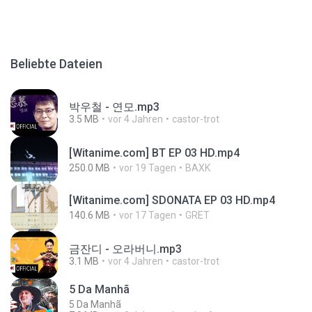
Beliebte Dateien
박우철 - 연모.mp3
3.5 MB
vor 4 Jahren
castor-trot
[Witanime.com] BT EP 03 HD.mp4
250.0 MB
vor 19 Tagen
BAXK
[Witanime.com] SDONATA EP 03 HD.mp4
140.6 MB
vor 17 Tagen
GRET
금잔디 - 오라버니.mp3
3.1 MB
vor 4 Jahren
castor-trot
5 Da Manhã
5 Da Manhã