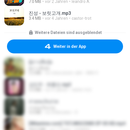
7.0 MB
vor 2 Jahren
leandro A.
진성 - 보릿고개.mp3
3.4 MB
vor 4 Jahren
castor-trot
Weitere Dateien sind ausgeblendet
Weiter in der App
ผู้บ่าวเสื้อปุ๋ย
ผู้บ่าวเสื้อปุ๋ย
5.2 MB
vor etwa einem Jahr
Mith 9.
강민주 - 회룡포.mp3
3.5 MB
vor 4 Jahren
castor-trot
สายลมเจ็บปวด
สายลมเจ็บปวด
4.0 MB
vor 8 Monaten
D
[Witanime.com] TSTJWGCDMS EP 05 HD.mp4
423.2 MB
vor 7 Tagen
DOMISR