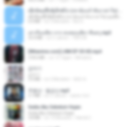
ເຊົາຮ້ອງເຖົ້າຊິເອົາທໍ່ໃດ (เซาฮ้องเถ้าสิเอาเท่าใด) ບຸນເກີດ ຫນູຫ່ວງ ft. ໂສພາ ຈຸນທະລາ
ເຊົາຮ້ອງເຖົ້າຊິເອົາທໍ່ໃດ (เซาฮ้องเถ้าสิเอาเท่าใด) ບຸນເກີດ ຫນູຫ່ວງ ft. ໂສພາ ຈຸນທະລາ
6.0 MB
vor 2 Monaten
But G.
เล่าเรื่องเสียว จาก คนชอบเสียว ขึ้นครู.mp3
33.4 MB
vor 5 Jahren
TNP2 M.
[Witanime.com] LNM EP 05 HD.mp4
218.6 MB
vor 15 Tagen
MUrabito
갑자기
갑자기
3.0 MB
vor 2 Monaten
복희 박.
주병선 - 칠갑산.mp3
3.7 MB
vor 4 Jahren
castor-trot
Sedia Aku Sebelum Hujan
Sedia Aku Sebelum Hujan
3.8 MB
vor 10 Monaten
Hamdi U.