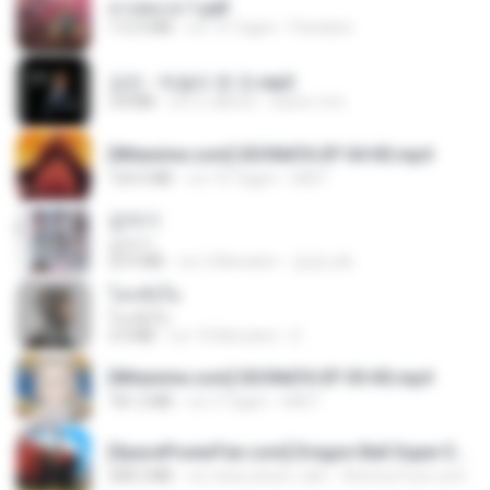
สาปสมรส 1.pdf
112.4 MB
vor 15 Tagen
Pandarin
강진 - 막걸리 한 잔.mp3
3.8 MB
vor 4 Jahren
castor-trot
[Witanime.com] SDONATA EP 04 HD.mp4
154.5 MB
vor 10 Tagen
GRET
갑자기
갑자기
23.9 MB
vor 2 Monaten
금금선화
โลกทั้งใบ
โลกทั้งใบ
3.4 MB
vor 10 Monaten
D
[Witanime.com] SDONATA EP 05 HD.mp4
181.2 MB
vor 3 Tagen
GRET
[SpacePowerFan.com] Dragon Ball Super EP1 480p.mp4
208.3 MB
vor etwa einem Jahr
AnimezToon.com