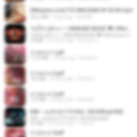
[Witanime.com] TSTJWGCDMS EP 05 HD.mp4
423.2 MB
9 days ago
DOMISR
ไม่มีใครรู้ตัวเรา– UNHEARD MUSIC 🖤| Official Lyric Video | เพลงสู้ชีวิต
ไม่มีใครรู้ตัวเรา– UNHEARD MUSIC 🖤| Official Lyric Video | เพลงสู้ชีวิต
4.8 MB
3 months ago
Peeraya L.
สาปสมรส 1.pdf
112.4 MB
18 days ago
Pandarin
สาปสมรส 2.pdf
78.3 MB
18 days ago
Pandarin
สาปสมรส 3.pdf
73.4 MB
18 days ago
Pandarin
KRK - เธอทิ้งฉันไว้ Ft.N/A , HK [Official MV]
KRK - เธอทิ้งฉันไว้ Ft.N/A , HK [Official MV]
4.6 MB
8 months ago
นวมินทร์
สาปสมรส 4.pdf