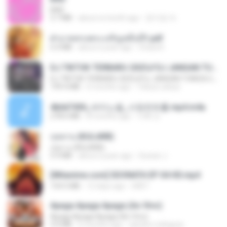
BAD
3.7 MB
about a month ago
문지영 여.
ฝ่าบาททรงพระเจริญหมื่นปี1.pdf
6.4 MB
about a year ago
Orasa K.
DJ TIKTOK TERBARU 2025🎵DJ JANGAN TUNGGU LAMA LAMA NANTI LAMA LAMA 🎵DJ SEDIA AKU SEBELUM HUJAN
DJ TIKTOK TERBARU 2025🎵DJ JANGAN TUNGGU LAMA LAMA NANTI LAMA LAMA 🎵DJ SEDIA AKU SEBELUM HUJAN
199.4 MB
6 months ago
Yahya Lahiya
4b6d7436_바이노럴_사정컨트롤.mp4.m4a
278.6 MB
8 months ago
누빠 모.
กุหลาบ (KULARB)
กุหลาบ (KULARB)
5.9 MB
about a year ago
Suwan J.
[Witanime.com] SDONATA EP 04 HD.mp4
154.5 MB
12 days ago
GRET
Apaga Apaga Apaga (Ao Vivo)
Apaga Apaga Apaga (Ao Vivo)
3.0 MB
6 months ago
aandre.rodrigues