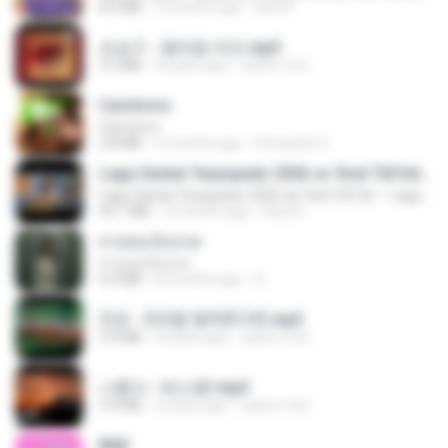
8.9 MB
3 months ago
Rina P.
조승구 - 꽃바람 여인.mp3
3.2 MB
4 years ago
castor-trot
Carnívoro
Carnívoro
2.8 MB
6 months ago
Fernando O.
Lagu Santai Terpopuler 2026 🔥 Viral TikTok — Lagu Pop Indonesia Terbaru & Paling Hits 2026
Lagu Santai Terpopuler 2026 🔥 Viral TikTok — Lagu Pop Indonesia Terbaru & Paling Hits 2026
65.1 MB
3 months ago
Azis N.
สายลมเจ็บปวด
สายลมเจ็บปวด
4.0 MB
8 months ago
D
진성 - 천년을 빌려준다면.mp3
3.4 MB
4 years ago
castor-trot
나훈아 - 테스형!.mp3
4.4 MB
4 years ago
castor-trot
BAD