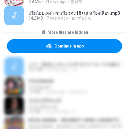
8.8 MB
24 days ago
황영지
เมียน้อยเหงา พาเสียวค่ะ18+เล่าเรื่องเสียว.mp3
14.2 MB
7 years ago
อมรพันธ์ จ.
More files are hidden
Continue in app
소이 - [펨돔,오컨,시오후키] 자기야, 미쳐볼래 #남성향 #ASMR #펨돔 #여공남수 #19금.mp3
20.0 MB
2 years ago
Jin
5 Da Manhã
5 Da Manhã
7.0 MB
2 years ago
leandro A.
ฉันมันก็ดีได้แค่นี้
ฉันมันก็ดีได้แค่นี้
4.2 MB
9 months ago
D
KICAU MANIA - NDARBOY GENK x BANDITOZ YAOW 86 (OFFICIAL LYRIC VIDEO) GAS POL NDANGAK
KICAU MANIA - NDARBOY GENK x BANDITOZ YAOW 86 (OFFICIAL LYRIC VIDEO) GAS POL NDANGAK