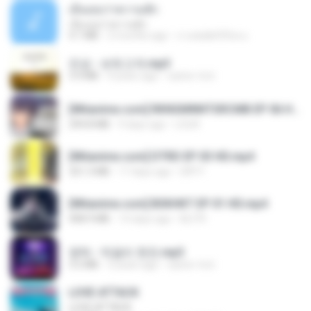
เอิ้นเธอว่าความฮัก
เอิ้นเธอว่าความฮัก
4.1 MB
2 months ago
ถามพ่อ&#39;พ ม.
진성 - 보릿고개.mp3
3.4 MB
4 years ago
castor-trot
[Witanime.com] RKNGMNNTSRCMB EP 06 HD.mp4
294.8 MB
9 days ago
LOLKI
[Witanime.com] DTRD EP 03 HD.mp4
321.3 MB
17 days ago
DRTY
[Witanime.com] BSKHKT EP 01 HD.mp4
408.9 MB
14 days ago
BLITR
영탁 - 막걸리 한잔.mp3
3.2 MB
3 years ago
castor-trot
LOVE ATTACK
LOVE ATTACK