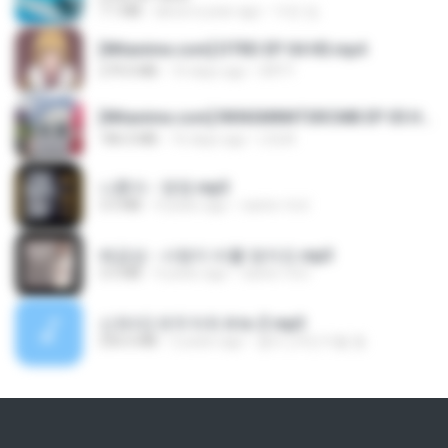
7.1 MB
about a year ago
지빈 임.
[Witanime.com] DTRD EP 04 HD.mp4
279.0 MB
10 days ago
DRTY
[Witanime.com] RKNGMNNTSRCMB EP 05 HD.mp4
186.0 MB
16 days ago
LOLKI
나훈아 - 영영.mp3
3.5 MB
4 years ago
castor-trot
배금성 - 사랑이 비를 맞아요.mp3
3.5 MB
4 years ago
castor-trot
신유리) 유두자위 A to Z.mp3
256.6 MB
2 years ago
좀비고4인커플 좀.