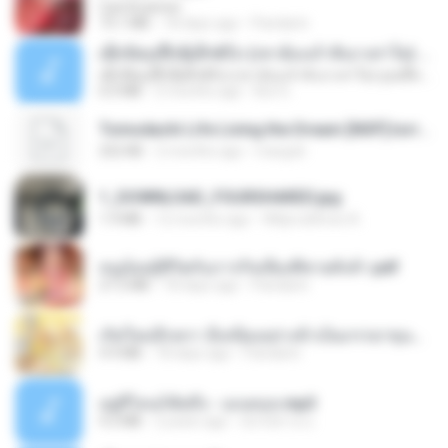
CamScanner
73.1 MB
18 days ago
Pandarin
ເຊົາຮ້ອງເຖົ້າຊິເອົາທໍ່ໃດ (เซาฮ้องเถ้าสิเอาเท่าใด) ບຸນເກີດ ຫນູຫ່ວງ ft. ໂສພາ ຈຸນທະລາ
ເຊົາຮ້ອງເຖົ້າຊິເອົາທໍ່ໃດ (เซาฮ้องเถ้าสิเอาเท่าใด) ບຸນເກີດ ຫນູຫ່ວງ ft. ໂສພາ ຈຸນທະລາ
6.0 MB
2 months ago
But G.
Tomodachi Life Living the Dream [NSP].torrent
252 KB
2 months ago
margob
1_DOWNLOAD_FOURSHARED.jpg
1.9 MB
12 months ago
Wtlprodthree A.
หนูน้อยสู้ชีวิตกับภารกิจเลี้ยงพี่ชายทั้งห้า.pdf
27.2 MB
18 days ago
Pandarin
เกิดใหม่อีกครา อี๋เหนียงอย่างข้าเป็นภรรยาขุนนาง 1_ST.pdf
4.9 MB
18 days ago
Pandarin
อยู่ที่ไหนก็คิดถึง - เมนทอล.mp3
4.2 MB
2 years ago
มันไม้สาย ม.