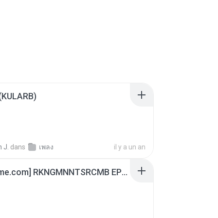
 (KULARB)
 J.
dans
เพลง
il y a un an
[Witanime.com] RKNGMNNTSRCMB EP 06 HD.mp4