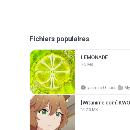
Fichiers populaires
LEMONADE
7.5 MB
yasmim O.
dans
My
192.0 MB