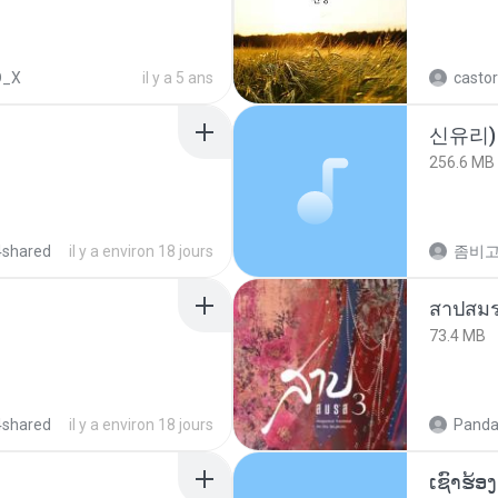
D_X
il y a 5 ans
castor
신유리) 
256.6 MB
4shared
il y a environ 18 jours
สาปสมร
73.4 MB
4shared
il y a environ 18 jours
Panda