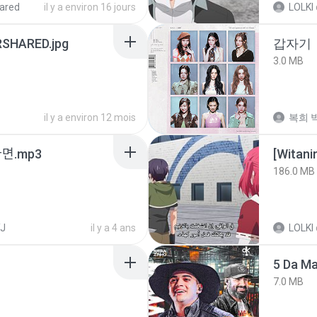
ared
il y a environ 16 jours
LOLKI
SHARED.jpg
갑자기
3.0 MB
il y a environ 12 mois
복희 박
ᆫ다면.mp3
186.0 MB
J
il y a 4 ans
LOLKI
5 Da M
7.0 MB