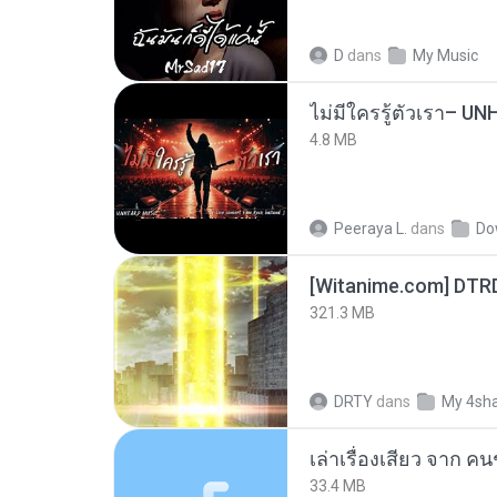
D
dans
My Music
4.8 MB
Peeraya L.
dans
Do
[Witanime.com] DTR
321.3 MB
DRTY
dans
My 4sh
เล่าเรื่องเสียว จาก ค
33.4 MB