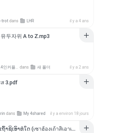
-trot
dans
LHR
il y a 4 ans
유두자위 A to Z.mp3
좀비고4인커플 좀.
dans
새 폴더
il y a 2 ans
ส 3.pdf
rin
dans
My 4shared
il y a environ 18 jours
ເຊົາຮ້ອງເຖົ້າຊິເອົາທໍ່ໃດ (เซาฮ้องเถ้าสิเอาเท่าใด) ບຸນເກີດ ຫນູຫ່ວງ ft. ໂສພາ ຈຸນທະລາ