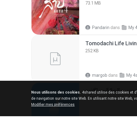
73.1 MB
Pandarin
dans
My 
252 KB
margob
dans
My 4
อยู่ที่ไหนก็คิดถึง - 
Nous utilisons des cookies.
4shared utilise des cookies et d
4.2 MB
de navigation sur notre site Web. En utilisant notre site Web, 
Modifier mes préférences
มันไม้สาย ม.
dans
M