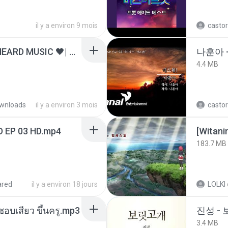
il y a environ 9 mois
castor
ไม่มีใครรู้ตัวเรา– UNHEARD MUSIC 🖤| Official Lyric Video | เพลงสู้ชีวิต
나훈아 -
4.4 MB
wnloads
il y a environ 3 mois
castor
D EP 03 HD.mp4
183.7 MB
ared
il y a environ 18 jours
LOLKI
นชอบเสียว ขึ้นครู.mp3
진성 -
3.4 MB