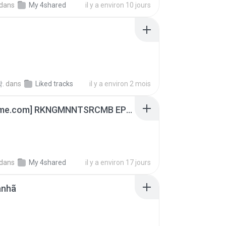
dans
My 4shared
il y a environ 10 jours
.
dans
Liked tracks
il y a environ 2 mois
[Witanime.com] RKNGMNNTSRCMB EP 05 HD.mp4
dans
My 4shared
il y a environ 17 jours
anhã