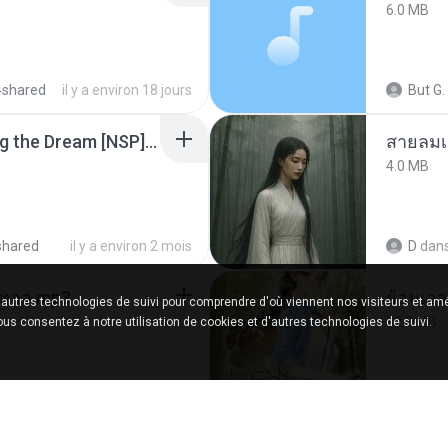
6.0 MB
4shared
il y a environ 18 jours
But G.
Tomodachi Life Living the Dream [NSP].torrent
สายลมเ
4.0 MB
shared
il y a environ 2 mois
D
dan
เมนทอล.mp3
'autres technologies de suivi pour comprendre d'où viennent nos visiteurs et amé
32.8 MB
vous consentez à notre utilisation de cookies et d'autres technologies de suivi.
y 4shared
il y a 2 ans
Panda