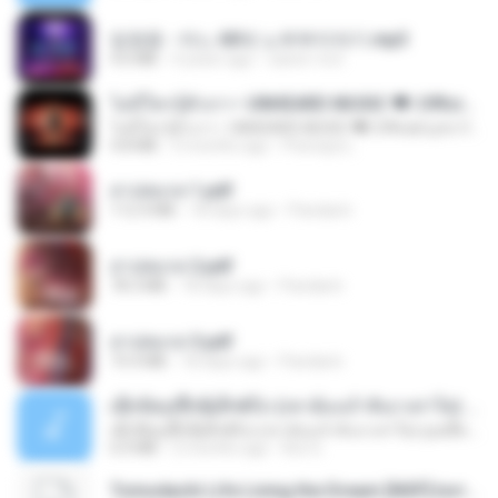
임영웅 - 어느 60대 노부부이야기.mp3
4.6 MB
4 years ago
castor-trot
ไม่มีใครรู้ตัวเรา– UNHEARD MUSIC 🖤| Official Lyric Video | เพลงสู้ชีวิต
ไม่มีใครรู้ตัวเรา– UNHEARD MUSIC 🖤| Official Lyric Video | เพลงสู้ชีวิต
4.8 MB
3 months ago
Peeraya L.
สาปสมรส 1.pdf
112.4 MB
18 days ago
Pandarin
สาปสมรส 2.pdf
78.3 MB
18 days ago
Pandarin
สาปสมรส 3.pdf
73.4 MB
18 days ago
Pandarin
ເຊົາຮ້ອງເຖົ້າຊິເອົາທໍ່ໃດ (เซาฮ้องเถ้าสิเอาเท่าใด) ບຸນເກີດ ຫນູຫ່ວງ ft. ໂສພາ ຈຸນທະລາ
ເຊົາຮ້ອງເຖົ້າຊິເອົາທໍ່ໃດ (เซาฮ้องเถ้าสิเอาเท่าใด) ບຸນເກີດ ຫນູຫ່ວງ ft. ໂສພາ ຈຸນທະລາ
6.0 MB
2 months ago
But G.
Tomodachi Life Living the Dream [NSP].torrent