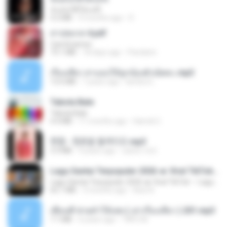
ฉันมันก็ดีได้แค่นี้
4.2 MB
9 months ago
D
สาปสมรส 4.pdf
CamScanner
73.1 MB
18 days ago
Pandarin
เรื่องเสียว สาแอบให้ลูกน้องผัวเย็ดคะ.mp3
13.6 MB
7 years ago
lambcr2 ..
Tabola Bale
Tabola Bale
4.4 MB
11 months ago
Hamdi U.
현철 - 청춘을 돌려다오.mp3
3.3 MB
4 years ago
castor-trot
Lagu Santai Terpopuler 2026 🔥 Viral TikTok — Lagu Pop Indonesia Terbaru & Paling Hits 2026
Lagu Santai Terpopuler 2026 🔥 Viral TikTok — Lagu Pop Indonesia Terbaru & Paling Hits 2026
65.1 MB
3 months ago
Azis N.
เพื่อนพี่ ช่วยทำให้เสด ( เล่าเรื่องเสียว ) 201.mp3
7.1 MB
6 years ago
TNP2 M.