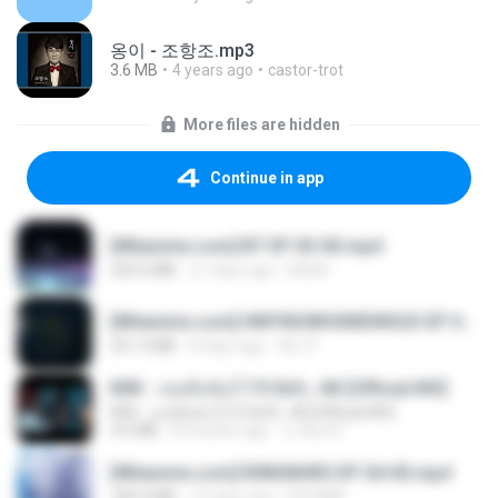
옹이 - 조항조.mp3
3.6 MB
4 years ago
castor-trot
More files are hidden
Continue in app
[Witanime.com] BT EP 03 HD.mp4
250.0 MB
21 days ago
BAXK
[Witanime.com] HMYNGWHSNIDMS2S EP 05 HD.mp4
251.4 MB
8 days ago
KILJY
KRK - เธอทิ้งฉันไว้ Ft.N/A , HK [Official MV]
KRK - เธอทิ้งฉันไว้ Ft.N/A , HK [Official MV]
4.6 MB
8 months ago
นวมินทร์
[Witanime.com] R0NSNHRS EP 04 HD.mp4
184.4 MB
15 days ago
RYUMIN