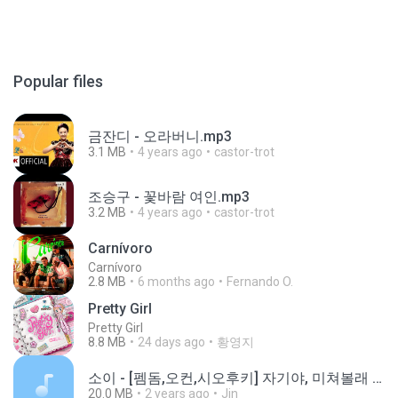
Popular files
금잔디 - 오라버니.mp3
3.1 MB
4 years ago
castor-trot
조승구 - 꽃바람 여인.mp3
3.2 MB
4 years ago
castor-trot
Carnívoro
Carnívoro
2.8 MB
6 months ago
Fernando O.
Pretty Girl
Pretty Girl
8.8 MB
24 days ago
황영지
소이 - [펨돔,오컨,시오후키] 자기야, 미쳐볼래 #남성향 #ASMR #펨돔 #여공남수 #19금.mp3
20.0 MB
2 years ago
Jin