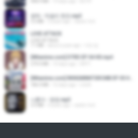
408.9 MB
14 days ago
BLITR
영탁 - 막걸리 한잔.mp3
3.2 MB
3 years ago
castor-trot
LOVE ATTACK
LOVE ATTACK
7.1 MB
about a year ago
지빈 임.
[Witanime.com] DTRD EP 04 HD.mp4
279.0 MB
10 days ago
DRTY
[Witanime.com] RKNGMNNTSRCMB EP 05 HD.mp4
186.0 MB
16 days ago
LOLKI
나훈아 - 영영.mp3
3.5 MB
4 years ago
castor-trot