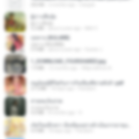
252 KB
2 months ago
margob
ผู้บ่าวเสื้อปุ๋ย
ผู้บ่าวเสื้อปุ๋ย
5.2 MB
about a year ago
Mith 9.
กุหลาบ (KULARB)
กุหลาบ (KULARB)
5.9 MB
about a year ago
Suwan J.
1_DOWNLOAD_FOURSHARED.jpg
1.9 MB
12 months ago
Wtlprodthree A.
หนูน้อยสู้ชีวิตกับภารกิจเลี้ยงพี่ชายทั้งห้า.pdf
27.2 MB
18 days ago
Pandarin
สายลมเจ็บปวด
สายลมเจ็บปวด
4.0 MB
8 months ago
D
เกิดใหม่อีกครา อี๋เหนียงอย่างข้าเป็นภรรยาขุนนาง 1_ST.pdf
4.9 MB
18 days ago
Pandarin