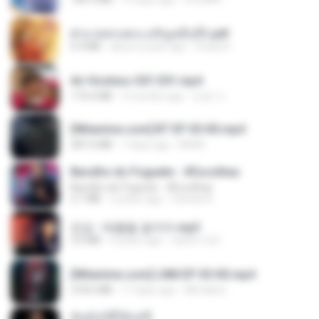
ฝ่าบาททรงพระเจริญหมื่นปี1.pdf
6.4 MB
about a year ago
Orasa K.
Air Hostess S01 E01.mp4
174.4 MB
3 months ago
민호 이.
[Witanime.com] BT EP 05 HD.mp4
287.6 MB
7 days ago
BAXK
Barulho do Foguete - #Escolhas
Barulho do Foguete - #Escolhas
2.1 MB
2 years ago
Camila A.
진성 - 태클을 걸지마.mp3
3.0 MB
4 years ago
castor-trot
[Witanime.com] LNM EP 05 HD.mp4
218.6 MB
17 days ago
MUrabito
ฉันมันก็ดีได้แค่นี้