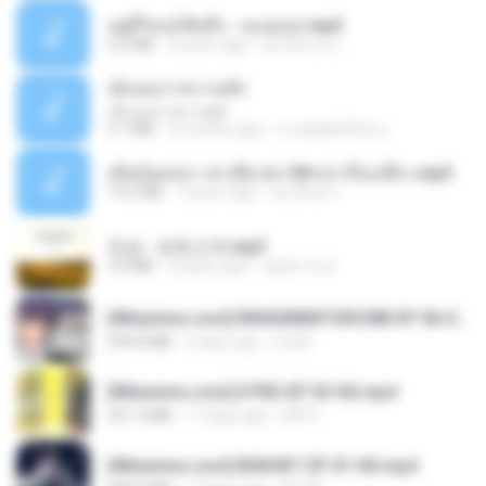
อยู่ที่ไหนก็คิดถึง - เมนทอล.mp3
4.2 MB
2 years ago
มันไม้สาย ม.
เอิ้นเธอว่าความฮัก
เอิ้นเธอว่าความฮัก
4.1 MB
2 months ago
ถามพ่อ&#39;พ ม.
เมียน้อยเหงา พาเสียวค่ะ18+เล่าเรื่องเสียว.mp3
14.2 MB
7 years ago
อมรพันธ์ จ.
진성 - 보릿고개.mp3
3.4 MB
4 years ago
castor-trot
[Witanime.com] RKNGMNNTSRCMB EP 06 HD.mp4
294.8 MB
9 days ago
LOLKI
[Witanime.com] DTRD EP 03 HD.mp4
321.3 MB
17 days ago
DRTY
[Witanime.com] BSKHKT EP 01 HD.mp4