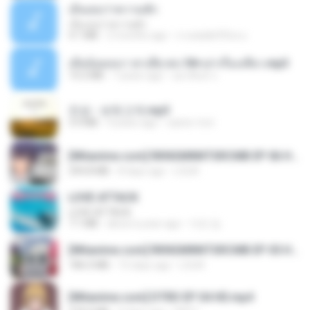
เอิ้นเธอว่าความฮัก
เอิ้นเธอว่าความฮัก
4.1 MB
2 months ago
ถามพ่อ&#39;พ ม.
เมียน้อยเหงา พาเสียวค่ะ18+เล่าเรื่องเสียว.mp3
14.2 MB
7 years ago
อมรพันธ์ จ.
진성 - 보릿고개.mp3
3.4 MB
4 years ago
castor-trot
[Witanime.com] RKNGMNNTSRCMB EP 06 HD.mp4
294.8 MB
8 days ago
LOLKI
LOVE ATTACK
LOVE ATTACK
7.1 MB
about a year ago
지빈 임.
[Witanime.com] RKNGMNNTSRCMB EP 05 HD.mp4
186.0 MB
15 days ago
LOLKI
[Witanime.com] DTRD EP 04 HD.mp4