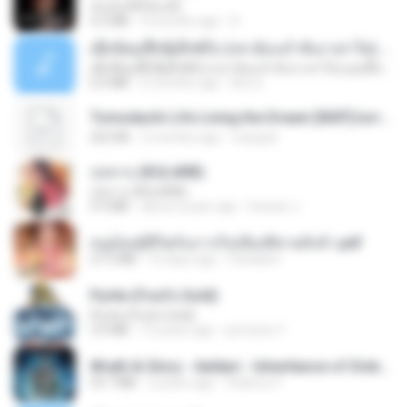
ฉันมันก็ดีได้แค่นี้
4.2 MB
9 months ago
D
ເຊົາຮ້ອງເຖົ້າຊິເອົາທໍ່ໃດ (เซาฮ้องเถ้าสิเอาเท่าใด) ບຸນເກີດ ຫນູຫ່ວງ ft. ໂສພາ ຈຸນທະລາ
ເຊົາຮ້ອງເຖົ້າຊິເອົາທໍ່ໃດ (เซาฮ้องเถ้าสิเอาเท่าใด) ບຸນເກີດ ຫນູຫ່ວງ ft. ໂສພາ ຈຸນທະລາ
6.0 MB
2 months ago
But G.
Tomodachi Life Living the Dream [NSP].torrent
252 KB
2 months ago
margob
กุหลาบ (KULARB)
กุหลาบ (KULARB)
5.9 MB
about a year ago
Suwan J.
หนูน้อยสู้ชีวิตกับภารกิจเลี้ยงพี่ชายทั้งห้า.pdf
27.2 MB
16 days ago
Pandarin
Pyrite (Fool's Gold)
Pyrite (Fool's Gold)
3.4 MB
12 years ago
princess Y.
Wrath & Glory - Aeldari - Inheritance of Embers.pdf
53.7 MB
2 years ago
federico f