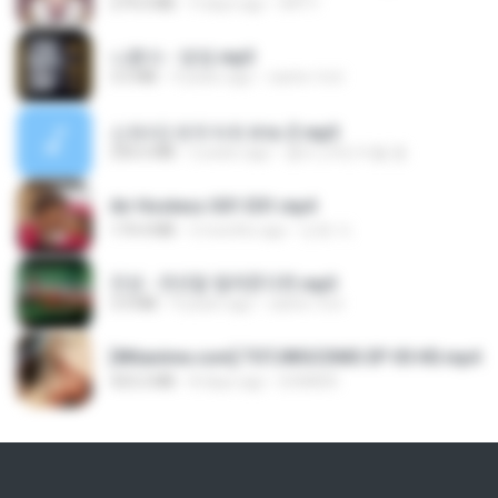
279.0 MB
9 days ago
DRTY
나훈아 - 영영.mp3
3.5 MB
4 years ago
castor-trot
신유리) 유두자위 A to Z.mp3
256.6 MB
2 years ago
좀비고4인커플 좀.
Air Hostess S01 E01.mp4
174.4 MB
3 months ago
민호 이.
진성 - 천년을 빌려준다면.mp3
3.4 MB
4 years ago
castor-trot
[Witanime.com] TSTJWGCDMS EP 05 HD.mp4
423.2 MB
8 days ago
DOMISR