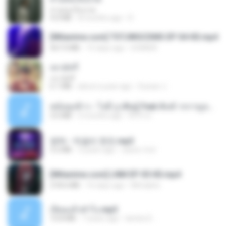
สายลมเจ็บปวด
4.0 MB
8 months ago
D
[Witanime.com] TSTJWGCDMS EP 04 HD.mp4
567.0 MB
15 days ago
DOMISR
เขามัทรี
เขามัทรี
6.1 MB
about a year ago
Suwan J.
หม้อหุงข้าว - โจอี้ ภูวศิษฐ์ Feat.พั้นช์ วรกาญจน์-315237.mp3
3.6 MB
2 months ago
จิ๊กโก๋ ส.
영탁 - 막걸리 한잔.mp3
3.2 MB
3 years ago
castor-trot
[Witanime.com] LNM EP 05 HD.mp4
218.6 MB
16 days ago
MUrabito
เงี่ยนแล้วทำไง.mp3
10.8 MB
7 years ago
lambcr2 ..