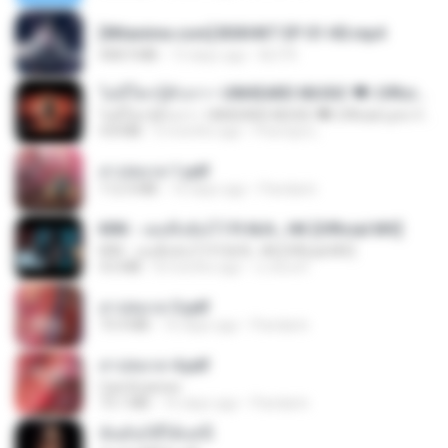
[Witanime.com] BSKHKT EP 01 HD.mp4
408.9 MB
13 days ago
BLITR
ไม่มีใครรู้ตัวเรา– UNHEARD MUSIC 🖤| Official Lyric Video | เพลงสู้ชีวิต
ไม่มีใครรู้ตัวเรา– UNHEARD MUSIC 🖤| Official Lyric Video | เพลงสู้ชีวิต
4.8 MB
3 months ago
Peeraya L.
สาปสมรส 1.pdf
112.4 MB
16 days ago
Pandarin
KRK - เธอทิ้งฉันไว้ Ft.N/A , HK [Official MV]
KRK - เธอทิ้งฉันไว้ Ft.N/A , HK [Official MV]
4.6 MB
8 months ago
นวมินทร์
สาปสมรส 3.pdf
73.4 MB
16 days ago
Pandarin
สาปสมรส 4.pdf
CamScanner
73.1 MB
16 days ago
Pandarin
ฉันมันก็ดีได้แค่นี้