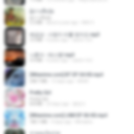
ผู้บ่าวเสื้อปุ๋ย
ผู้บ่าวเสื้อปุ๋ย
5.2 MB
about a year ago
Mith 9.
배금성 - 사랑이 비를 맞아요.mp3
3.5 MB
4 years ago
castor-trot
나훈아 - 테스형!.mp3
4.4 MB
4 years ago
castor-trot
[Witanime.com] BT EP 04 HD.mp4
248.7 MB
13 days ago
BAXK
Pretty Girl
Pretty Girl
8.8 MB
23 days ago
황영지
[Witanime.com] LNM EP 06 HD.mp4
180.1 MB
9 days ago
MUrabito
สายลมเจ็บปวด