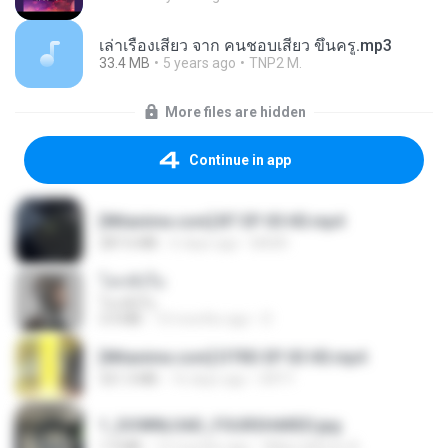
เล่าเรื่องเสียว จาก คนชอบเสียว ขึ้นครู.mp3
33.4 MB
5 years ago
TNP2 M.
More files are hidden
Continue in app
[Witanime.com] BT EP 05 HD.mp4
287.6 MB
6 days ago
BAXK
โลกทั้งใบ
โลกทั้งใบ
3.4 MB
10 months ago
D
[Witanime.com] DTRD EP 03 HD.mp4
321.3 MB
16 days ago
DRTY
1_DOWNLOAD_FOURSHARED.jpg
1.9 MB
12 months ago
Wtlprodthree A.