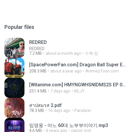
Popular files
REDRED
REDRED
7.2 MB
about a month ago
수혁 장.
[SpacePowerFan.com] Dragon Ball Super EP1 480p.mp4
208.3 MB
about a year ago
AnimezToon.com
[Witanime.com] HMYNGWHSNIDMS2S EP 05 HD.mp4
251.4 MB
7 days ago
KILJY
สาปสมรส 2.pdf
78.3 MB
16 days ago
Pandarin
임영웅 - 어느 60대 노부부이야기.mp3
4.6 MB
4 years ago
castor-trot