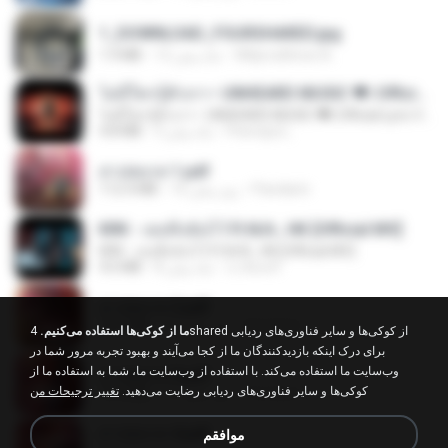
1_DOWNLOAD_FOURSHARED.jpg
1.9 MB
12 ماه پیش
Wtlprodthree A.
ไม่มีใครรู้ตัวเรา– UNHEARD MUSIC 🖤| Official Lyric Video | เพลงสู้ชีวิต
ไม่มีใครรู้ตัวเรา– UNHEARD MUSIC 🖤| Official Lyric Video | เพลงสู้ชีวิต
4.8 MB
3 ماه پیش
Peeraya L.
สาปสมรส 1.pdf
112.4 MB
16 روز پیش
Pandarin
KRK - เธอทิ้งฉันไว้ Ft.N/A , HK [Official MV]
KRK - เธอทิ้งฉันไว้ Ft.N/A , HK [Official MV]
4.6 MB
8 ماه پیش
นวมินทร์
สาปสมรส 2.pdf
78.3 MB
16 روز پیش
Pandarin
ما از کوکی‌ها استفاده می‌کنیم.
4shared از کوکی‌ها و سایر فناوری‌های ردیابی
برای درک اینکه بازدیدکنندگان ما از کجا می‌آیند و بهبود تجربه مرور شما در
وب‌سایت ما استفاده می‌کند. با استفاده از وب‌سایت ما، شما به استفاده ما از
สาปสมรส 3.pdf
کوکی‌ها و سایر فناوری‌های ردیابی رضایت می‌دهید.
تغییر ترجیحات من
73.4 MB
16 روز پیش
Pandarin
สาปสมรส 4.pdf
موافقم