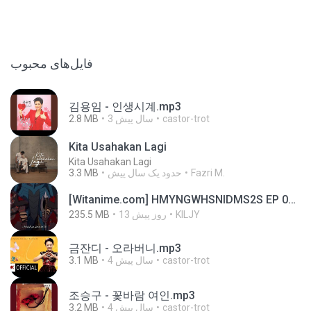
فایل‌های محبوب
김용임 - 인생시계.mp3
2.8 MB
3 سال پیش
castor-trot
Kita Usahakan Lagi
Kita Usahakan Lagi
3.3 MB
حدود یک سال پیش
Fazri M.
[Witanime.com] HMYNGWHSNIDMS2S EP 04 HD.mp4
235.5 MB
13 روز پیش
KILJY
금잔디 - 오라버니.mp3
3.1 MB
4 سال پیش
castor-trot
조승구 - 꽃바람 여인.mp3
3.2 MB
4 سال پیش
castor-trot