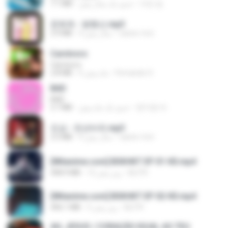
7.1 MB
حدود یک سال پیش
지빈 임.
문희옥 - 평행선.mp3
2.9 MB
4 سال پیش
castor-trot
Carnívoro
Carnívoro
2.8 MB
6 ماه پیش
Fernando O.
BAD
BAD
3.7 MB
حدود یک ماه پیش
문지영 여.
진성 - 천년바위.mp3
2.5 MB
4 سال پیش
castor-trot
[Witanime.com] BSKHKT EP 01 HD.mp4
408.9 MB
12 روز پیش
BLITR
[Witanime.com] BSKHKT EP 02 HD.mp4
406.1 MB
5 روز پیش
BLITR
AH, JESUS / CORAÇÃO IGUAL AO TEU