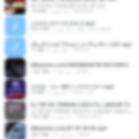
AH, JESUS / CORAÇÃO IGUAL AO TEU
14.3 MB
2 ماه پیش
Veronica D.
신유리) 유두자위 A to Z.mp3
256.6 MB
2 سال پیش
좀비고4인커플 좀.
เพื่อนพี่ ช่วยทำให้เสด ( เล่าเรื่องเสียว ) 201.mp3
7.1 MB
6 سال پیش
TNP2 M.
[Witanime.com] KWONMSNITIK1NGTDNN EP 05 HD.mp4
178.3 MB
7 روز پیش
JUVIA
임영웅 - 어느 60대 노부부이야기.mp3
4.6 MB
4 سال پیش
castor-trot
DJ TIKTOK TERBARU 2025🎵DJ JANGAN TUNGGU LAMA LAMA NANTI LAMA LAMA 🎵DJ SEDIA AKU SEBELUM HUJAN
DJ TIKTOK TERBARU 2025🎵DJ JANGAN TUNGGU LAMA LAMA NANTI LAMA LAMA 🎵DJ SEDIA AKU SEBELUM HUJAN
199.4 MB
6 ماه پیش
Yahya Lahiya
[Witanime.com] BT EP 04 HD.mp4
248.7 MB
13 روز پیش
BAXK