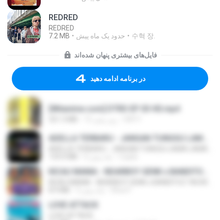
REDRED
REDRED
7.2 MB
حدود یک ماه پیش
수혁 장.
فایل‌های بیشتری پنهان شده‌اند
در برنامه ادامه دهید
[Witanime.com] DTRD EP 03 HD.mp4
321.3 MB
15 روز پیش
DRTY
ADELLA TERBARU - JANGAN TUNGGU LAMA LAMA - GELAS RETAK - OM ADELLA FULL ALBUM TERBARU 2026
ADELLA TERBARU - JANGAN TUNGGU LAMA LAMA - GELAS RETAK - OM ADELLA FULL ALBUM TERBARU 2026
133.0 MB
4 ماه پیش
Cuplis
KICAU MANIA - NDARBOY GENK x BANDITOZ YAOW 86 (OFFICIAL LYRIC VIDEO) GAS POL NDANGAK
KICAU MANIA - NDARBOY GENK x BANDITOZ YAOW 86 (OFFICIAL LYRIC VIDEO) GAS POL NDANGAK
8.9 MB
3 ماه پیش
Rina P.
LOVE ATTACK
LOVE ATTACK