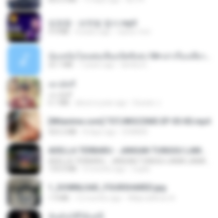
임영웅 - 보랏빛 엽서.mp3
4.4 MB
4 years ago
castor-trot
น้องหนิงโดนพ่อเลี้ยงเปิดซิงค่ะ18+เล่าเรื่องเสียว.mp3
25.1 MB
7 years ago
lambcr2 ..
เขามัทรี
เขามัทรี
6.1 MB
about a year ago
Suwan J.
[Witanime.com] TSTJWGCDMS EP 05 HD.mp4
423.2 MB
8 days ago
DOMISR
ADELLA TERBARU - JANGAN TUNGGU LAMA LAMA - GELAS RETAK - OM ADELLA FULL ALBUM TERBARU 2026
ADELLA TERBARU - JANGAN TUNGGU LAMA LAMA - GELAS RETAK - OM ADELLA FULL ALBUM TERBARU 2026
133.0 MB
4 months ago
Cuplis
1_DOWNLOAD_FOURSHARED.jpg
1.9 MB
12 months ago
Wtlprodthree A.
ฉันมันก็ดีได้แค่นี้