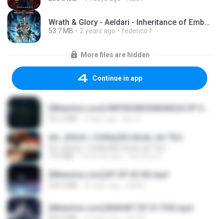
Wrath & Glory - Aeldari - Inheritance of Embers.pdf
53.7 MB
2 years ago
federico f
More files are hidden
Continue in app
[Witanime.com] HMYNGWHSNIDMS2S EP 05 HD.mp4
251.4 MB
7 days ago
KILJY
AH, JESUS / CORAÇÃO IGUAL AO TEU
AH, JESUS / CORAÇÃO IGUAL AO TEU
14.3 MB
3 months ago
Veronica D.
[Witanime.com] BT EP 03 HD.mp4
250.0 MB
20 days ago
BAXK
[Witanime.com] BSKHKT EP 01 FHD.mp4
853.0 MB
13 days ago
BLITR