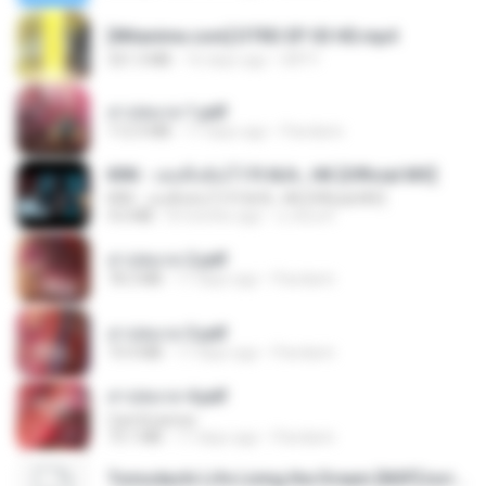
[Witanime.com] DTRD EP 03 HD.mp4
321.3 MB
16 days ago
DRTY
สาปสมรส 1.pdf
112.4 MB
17 days ago
Pandarin
KRK - เธอทิ้งฉันไว้ Ft.N/A , HK [Official MV]
KRK - เธอทิ้งฉันไว้ Ft.N/A , HK [Official MV]
4.6 MB
8 months ago
นวมินทร์
สาปสมรส 2.pdf
78.3 MB
17 days ago
Pandarin
สาปสมรส 3.pdf
73.4 MB
17 days ago
Pandarin
สาปสมรส 4.pdf
CamScanner
73.1 MB
17 days ago
Pandarin
Tomodachi Life Living the Dream [NSP].torrent