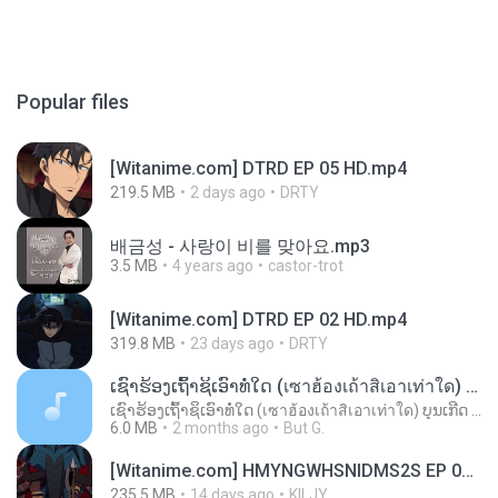
Popular files
[Witanime.com] DTRD EP 05 HD.mp4
219.5 MB
2 days ago
DRTY
배금성 - 사랑이 비를 맞아요.mp3
3.5 MB
4 years ago
castor-trot
[Witanime.com] DTRD EP 02 HD.mp4
319.8 MB
23 days ago
DRTY
ເຊົາຮ້ອງເຖົ້າຊິເອົາທໍ່ໃດ (เซาฮ้องเถ้าสิเอาเท่าใด) ບຸນເກີດ ຫນູຫ່ວງ ft. ໂສພາ ຈຸນທະລາ
ເຊົາຮ້ອງເຖົ້າຊິເອົາທໍ່ໃດ (เซาฮ้องเถ้าสิเอาเท่าใด) ບຸນເກີດ ຫນູຫ່ວງ ft. ໂສພາ ຈຸນທະລາ
6.0 MB
2 months ago
But G.
[Witanime.com] HMYNGWHSNIDMS2S EP 04 HD.mp4
235.5 MB
14 days ago
KILJY