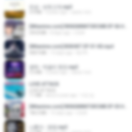
진성 - 보릿고개.mp3
3.4 MB
4 years ago
castor-trot
[Witanime.com] RKNGMNNTSRCMB EP 06 HD.mp4
294.8 MB
8 days ago
LOLKI
[Witanime.com] BSKHKT EP 01 HD.mp4
408.9 MB
13 days ago
BLITR
영탁 - 막걸리 한잔.mp3
3.2 MB
3 years ago
castor-trot
LOVE ATTACK
LOVE ATTACK
7.1 MB
about a year ago
지빈 임.
[Witanime.com] RKNGMNNTSRCMB EP 05 HD.mp4
186.0 MB
15 days ago
LOLKI
나훈아 - 영영.mp3