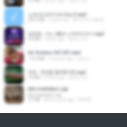
3.5 MB
4 years ago
castor-trot
신유리) 유두자위 A to Z.mp3
256.6 MB
2 years ago
좀비고4인커플 좀.
임영웅 - 어느 60대 노부부이야기.mp3
4.6 MB
4 years ago
castor-trot
Air Hostess S01 E01.mp4
174.4 MB
3 months ago
민호 이.
진성 - 천년을 빌려준다면.mp3
3.4 MB
4 years ago
castor-trot
Kita Usahakan Lagi
Kita Usahakan Lagi
3.3 MB
about a year ago
Fazri M.