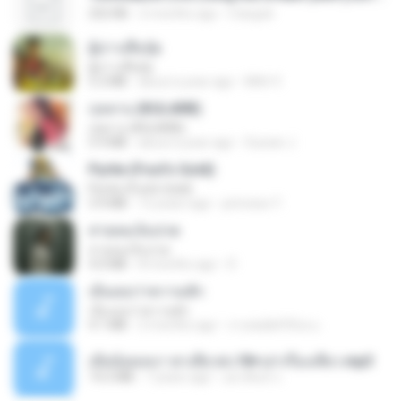
252 KB
2 months ago
margob
ผู้บ่าวเสื้อปุ๋ย
ผู้บ่าวเสื้อปุ๋ย
5.2 MB
about a year ago
Mith 9.
กุหลาบ (KULARB)
กุหลาบ (KULARB)
5.9 MB
about a year ago
Suwan J.
Pyrite (Fool's Gold)
Pyrite (Fool's Gold)
3.4 MB
12 years ago
princess Y.
สายลมเจ็บปวด
สายลมเจ็บปวด
4.0 MB
8 months ago
D
เอิ้นเธอว่าความฮัก
เอิ้นเธอว่าความฮัก
4.1 MB
2 months ago
ถามพ่อ&#39;พ ม.
เมียน้อยเหงา พาเสียวค่ะ18+เล่าเรื่องเสียว.mp3
14.2 MB
7 years ago
อมรพันธ์ จ.