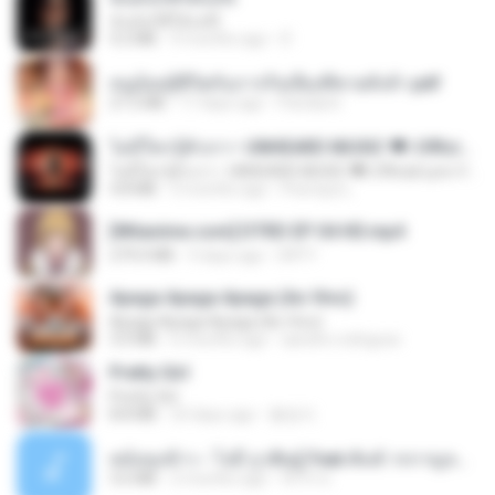
ฉันมันก็ดีได้แค่นี้
4.2 MB
9 months ago
D
หนูน้อยสู้ชีวิตกับภารกิจเลี้ยงพี่ชายทั้งห้า.pdf
27.2 MB
17 days ago
Pandarin
ไม่มีใครรู้ตัวเรา– UNHEARD MUSIC 🖤| Official Lyric Video | เพลงสู้ชีวิต
ไม่มีใครรู้ตัวเรา– UNHEARD MUSIC 🖤| Official Lyric Video | เพลงสู้ชีวิต
4.8 MB
3 months ago
Peeraya L.
[Witanime.com] DTRD EP 04 HD.mp4
279.0 MB
9 days ago
DRTY
Apaga Apaga Apaga (Ao Vivo)
Apaga Apaga Apaga (Ao Vivo)
3.0 MB
6 months ago
aandre.rodrigues
Pretty Girl
Pretty Girl
8.8 MB
23 days ago
황영지
หม้อหุงข้าว - โจอี้ ภูวศิษฐ์ Feat.พั้นช์ วรกาญจน์-315237.mp3
3.6 MB
2 months ago
จิ๊กโก๋ ส.